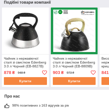
Подібні товари компанії
Чайник з нержавіючої
Чайник з нержавіючої
Висо
сталі зі свистком Edenberg
сталі зі свистком Edenberg
нерж
3.0 л Чорний (EB-8827B)
3.0 л Чорний (EB-8809B)
криш
(EB-
878
903
841
₴
₴
948 ₴
973 ₴
Купити
Купити
Про нас
98% позитивних з 163 відгуків за рік