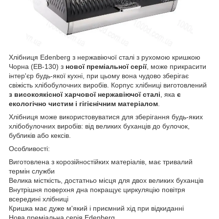
Хлібниця Edenberg з нержавіючої сталі з рухомою кришкою
Чорна (EB-130) з
нової преміальної серії
, може прикрасити
інтер'єр будь-якої кухні, при цьому вона чудово зберігає
свіжість хлібобулочних виробів. Корпус хлібниці виготовлений
з високоякісної харчової нержавіючої сталі
, яка
є
екологічно чистим і гігієнічним матеріалом
.
Хлібниця може використовуватися для зберігання будь-яких
хлібобулочних виробів: від великих буханців до булочок,
бубликів або кексів.
Особливості:
Виготовлена з корозійностійких матеріалів, має тривалий
термін служби
Велика місткість, достатньо місця для двох великих буханців
Внутрішня поверхня дна покращує циркуляцію повітря
всередині хлібниці
Кришка має дуже м'який і приємний хід при відкиданні
Нова преміальна серія Edenberg