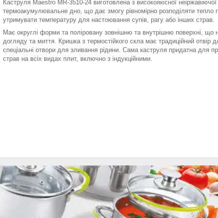
Каструля Maestro MR-3510-24 виготовлена з високоякісної неіржавіючої
термоакумулювальне дно, що дає змогу рівномірно розподіляти тепло п
утримувати температуру для настоювання супів, рагу або інших страв.
Має округлі форми та поліровану зовнішню та внутрішню поверхні, що
догляду та миття. Кришка з термостійкого скла має традиційний отвір д
спеціальні отвори для зливання рідини. Сама каструля придатна для пр
страв на всіх видах плит, включно з індукційними.