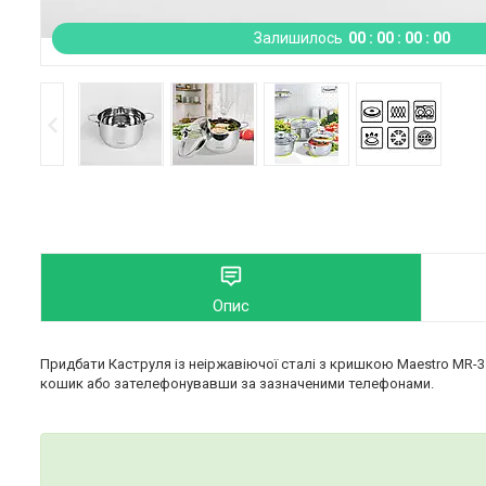
Залишилось
0
0
0
0
0
0
0
0
Опис
Придбати Каструля із неіржавіючої сталі з кришкою Maestro MR-3
кошик або зателефонувавши за зазначеними телефонами.