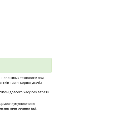
інноваційних технологій при
сятків тисяч користувачів
тягом довгого часу без втрати
термоаккумулююче не
изик пригорання їжі
.