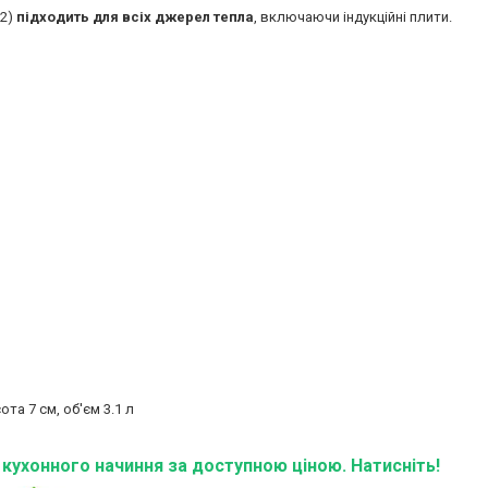
02)
підходить для всіх джерел тепла
, включаючи індукційні плити.
та 7 см, об'єм 3.1 л
ї кухонного начиння за доступною ціною. Натисніть!