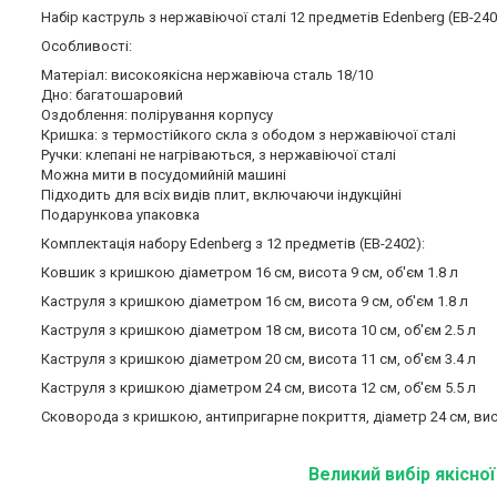
Набір каструль з нержавіючої сталі 12 предметів Edenberg (EB-24
Особливості:
Матеріал: високоякісна нержавіюча сталь 18/10
Дно: багатошаровий
Оздоблення: полірування корпусу
Кришка: з термостійкого скла з ободом з нержавіючої сталі
Ручки: клепані не нагріваються, з нержавіючої сталі
Можна мити в посудомийній машині
Підходить для всіх видів плит, включаючи індукційні
Подарункова упаковка
Комплектація набору Edenberg з 12 предметів (EB-2402):
Ковшик з кришкою діаметром 16 см, висота 9 см, об'єм 1.8 л
Каструля з кришкою діаметром 16 см, висота 9 см, об'єм 1.8 л
Каструля з кришкою діаметром 18 см, висота 10 см, об'єм 2.5 л
Каструля з кришкою діаметром 20 см, висота 11 см, об'єм 3.4 л
Каструля з кришкою діаметром 24 см, висота 12 см, об'єм 5.5 л
Сковорода з кришкою, антипригарне покриття, діаметр 24 см, висо
Великий вибір якісно