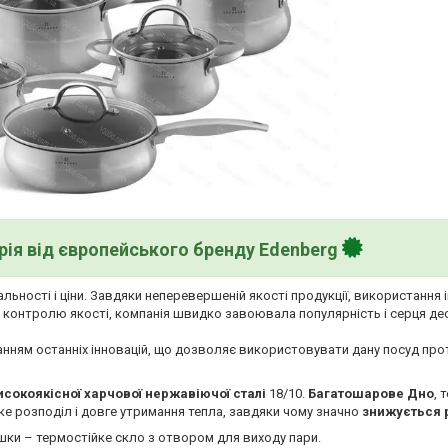
рія від європейського бренду Edenberg
льності і ціни. Завдяки неперевершеній якості продукції, використання 
у контролю якості, компанія швидко завоювала популярність і серця де
анням останніх інновацій, що дозволяє використовувати дану посуд про
исокоякісної харчової нержавіючої сталі
18/10.
Багатошарове Дно
, 
ке розподіл і довге утримання тепла, завдяки чому значно
знижується р
шки – термостійке скло з отвором для виходу пари.