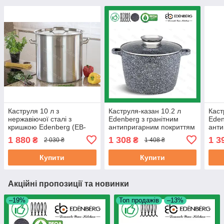
Каструля 10 л з
Каструля-казан 10.2 л
Каст
нержавіючої сталі з
Edenberg з гранітним
Ede
кришкою Edenberg (EB-
антипригарним покриттям
анти
3771)
литий алюміній (EB-8009)
лити
1 880
1 308
1 3
₴
₴
2 030 ₴
1 408 ₴
Купити
Купити
Акційні пропозиції та новинки
–19%
Топ продажів
–13%