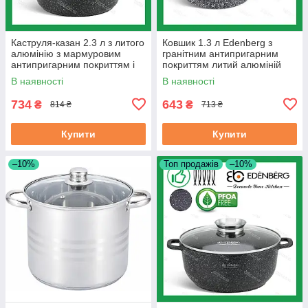
Каструля-казан 2.3 л з литого
Ковшик 1.3 л Edenberg з
алюмінію з мармуровим
гранітним антипригарним
антипригарним покриттям і
покриттям литий алюміній
кришкою Edenberg 20 см
(EB-3327)
В наявності
В наявності
(EB-8116)
734
643
₴
₴
814 ₴
713 ₴
Купити
Купити
–10%
Топ продажів
–10%