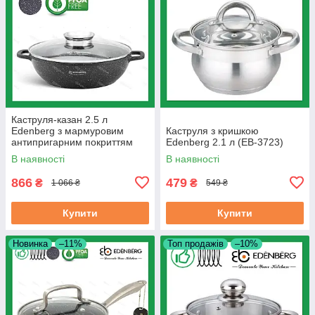
Каструля-казан 2.5 л
Edenberg з мармуровим
Каструля з кришкою
антипригарним покриттям
Edenberg 2.1 л (EB-3723)
литий алюміній 24 см (EB-
В наявності
В наявності
8159)
866
479
₴
₴
1 066 ₴
549 ₴
Купити
Купити
Новинка
–11%
Топ продажів
–10%