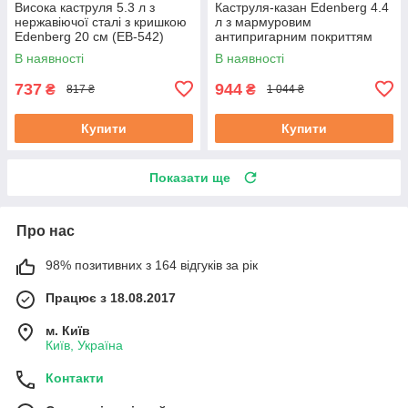
Висока каструля 5.3 л з
Каструля-казан Edenberg 4.4
нержавіючої сталі з кришкою
л з мармуровим
Edenberg 20 см (EB-542)
антипригарним покриттям
литий алюміній 24 см (EB-
В наявності
В наявності
8118)
737
944
₴
₴
817 ₴
1 044 ₴
Купити
Купити
Показати ще
Про нас
98% позитивних з 164 відгуків за рік
Працює з 18.08.2017
м. Київ
Київ, Україна
Контакти