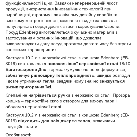
функціональності і ціни. Завдяки неперевершеній якості
продукції, використання інноваційних технологій при
виробництві, строгому і лаконічному дизайну виробів та
високому контролю якості, компанія швидко завоювала
популярність і серця десятків тисяч користувачів Європи.
Посуд Edenberg виготовляється з сучасних матеріалів з
застосуванням останніх інновацій, що дозволяє
використовувати дану посуд протягом довгого часу без втрати
споживчих характеристик.
Каструля 10.2 л з нержавіючої сталі з кришкою Edenberg (EB-
3019) виготовлена
з високоякісної нержавіючої сталі
18/10.
Багатошарове Дно
, термоаккумулююче не деформується,
забезпечує рівномірну теплопровідність
, швидке розподіл
і довге утримання тепла, завдяки чому значно
знижується
ризик пригорання їжі.
Клепані
не нагрівається ручки
з нержавіючої сталі. Прозора
кришка – термостійке скло з отвором для виходу пари і
ободом з нержавіючої сталі.
Каструля 10.2 л з нержавіючої сталі з кришкою Edenberg (EB-
3019)
підходить для всіх джерел тепла
, включаючи
індукційні плити.
Особливості: