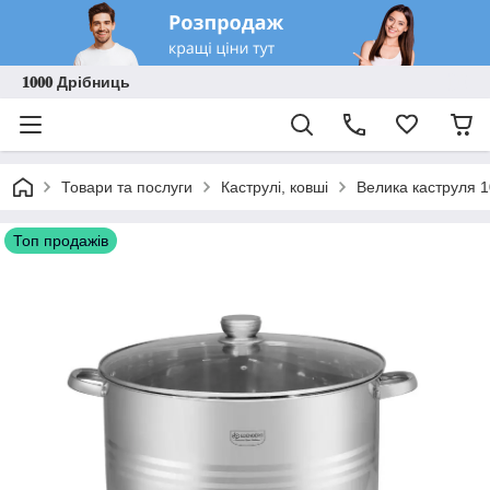
𝟏𝟎𝟎𝟎 Дрібниць
Товари та послуги
Каструлі, ковші
Велика каструля 1
Топ продажів