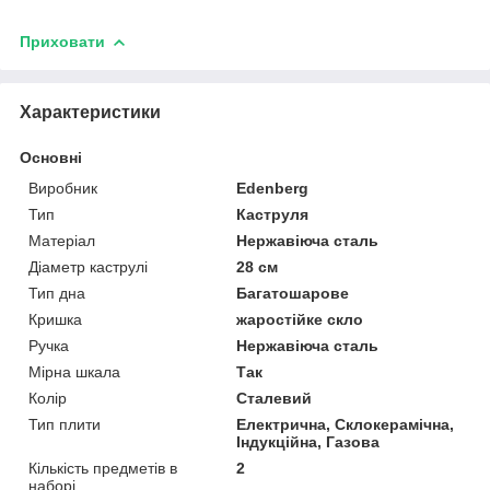
Приховати
Характеристики
Основні
Виробник
Edenberg
Тип
Каструля
Матеріал
Нержавіюча сталь
Діаметр каструлі
28 см
Тип дна
Багатошарове
Кришка
жаростійке скло
Ручка
Нержавіюча сталь
Мірна шкала
Так
Колір
Сталевий
Тип плити
Електрична, Склокерамічна,
Індукційна, Газова
Кількість предметів в
2
наборі