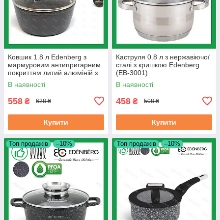
Ковшик 1.8 л Edenberg з
Каструля 0.8 л з нержавіючої
мармуровим антипригарним
сталі з кришкою Edenberg
покриттям литий алюміній з
(EB-3001)
кришкою 18 см (EB-3674)
В наявності
В наявності
558
458
₴
₴
628 ₴
508 ₴
Купити
Купити
Топ продажів
–10%
Топ продажів
–10%