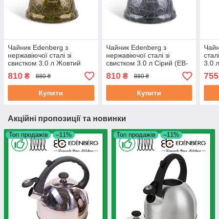
Чайник Edenberg з
Чайник Edenberg з
Чайн
нержавіючої сталі зі
нержавіючої сталі зі
стал
свистком 3.0 л Жовтий
свистком 3.0 л Сірий (EB-
3.0 
(EB-1910Y)
1910GR)
882
810
810
755
₴
₴
880 ₴
880 ₴
Купити
Купити
Акційні пропозиції та новинки
Топ продажів
–11%
Топ продажів
–11%