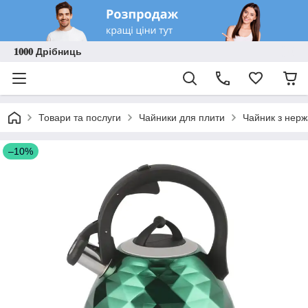
𝟏𝟎𝟎𝟎 Дрібниць
Товари та послуги
Чайники для плити
Чайник з нерж
–10%