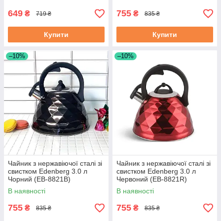
649
755
₴
₴
719 ₴
835 ₴
Купити
Купити
–10%
–10%
Чайник з нержавіючої сталі зі
Чайник з нержавіючої сталі зі
свистком Edenberg 3.0 л
свистком Edenberg 3.0 л
Чорний (EB-8821B)
Червоний (EB-8821R)
В наявності
В наявності
755
755
₴
₴
835 ₴
835 ₴