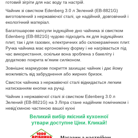
готовий зігріти для нас воду та настрій.
Чайник зі свистком Edenberg 3.0 л Зелений (EB-8821G)
виготовлений з нержавіючої сталі, це надійний, довговічний і
екологічний матеріал.
Багатошарове капсули індукційне дно чайника зі свистком
Edenberg (EB-8821G) чудово підходить як для індукційних
плит, так і для газових, електричних або склокерамічних плит.
Ручка чайника має ергономічну форму і не нагрівається під
час використання, оскільки вона зроблена з бакеліту і
додатково покрита м’яким силіконом.
Зовнішнє мармурове покриття захищає чайник і дає йому
можливість від забруднення або жирних бризок.
Свисток чайника з нержавіючої сталі відкидається легким
натисканням кнопки на ручці.
Чайник з нержавіючої сталі зі свистком Edenberg 3.0 л
Зелений (EB-8821G) на 3 Літра стане надійним помічником і
невід’ємною частиною вашої кухні
Великий вибір якісний кухонної
утвари доступне Ціни. Кликай!
Магазин з настрійом