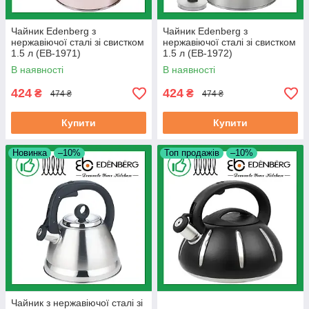
Чайник Edenberg з
Чайник Edenberg з
нержавіючої сталі зі свистком
нержавіючої сталі зі свистком
1.5 л (EB-1971)
1.5 л (EB-1972)
В наявності
В наявності
424
424
₴
₴
474 ₴
474 ₴
Купити
Купити
Новинка
–10%
Топ продажів
–10%
Чайник з нержавіючої сталі зі