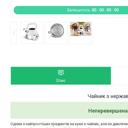
Залишилось
0
0
0
0
0
0
0
0
Опис
Чайник з нержаві
Неперевершена 
Одним з найпростіших предметів на кухні є чайник, але не дивляч