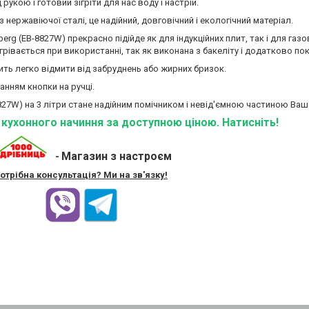
рукою і готовий зігріти для нас воду і настрій.
 нержавіючої сталі, це надійний, довговічний і екологічний матеріал.
rg (EB-8827W) прекрасно підійде як для індукційних плит, так і для газо
грівається при використанні, так як виконана з бакеліту і додатково по
ть легко відмити від забруднень або жирних бризок.
анням кнопки на ручці.
8827W) на 3 літри стане надійним помічником і невід'ємною частиною Вашо
ї кухонного начиння за доступною ціною. Натисніть!
Магазин з настроєм
-
отрібна консультація? Ми на зв'язку!