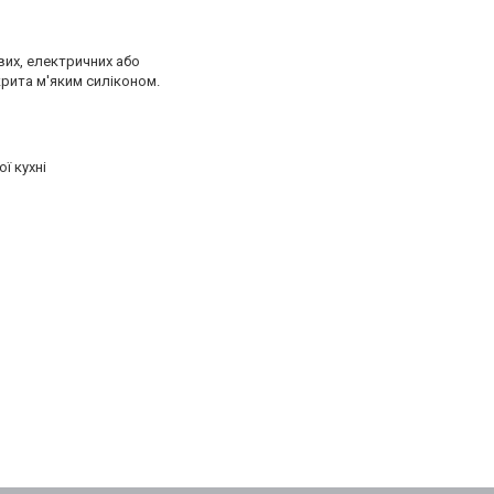
вих, електричних або
крита м'яким силіконом.
ї кухні