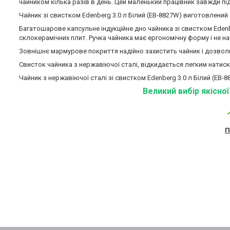
чайником кілька разів в день. Цей маленький працівник завжди під 
Чайник зі свистком Edenberg 3.0 л Білий (EB-8827W) виготовлений з
Багатошарове капсульне індукційне дно чайника зі свистком Edenbe
склокерамічних плит. Ручка чайника має ергономічну форму і не на
Зовнішнє мармурове покриття надійно захистить чайник і дозволи
Свисток чайника з нержавіючої сталі, відкидається легким натиск
Чайник з нержавіючої сталі зі свистком Edenberg 3.0 л Білий (EB-
Великий вибір якісно
П