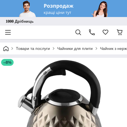
𝟏𝟎𝟎𝟎 Дрібниць
Товари та послуги
Чайники для плити
Чайник з нерж
–8%