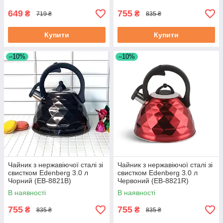
649
755
₴
₴
719 ₴
835 ₴
Купити
Купити
–10%
–10%
Чайник з нержавіючої сталі зі
Чайник з нержавіючої сталі зі
свистком Edenberg 3.0 л
свистком Edenberg 3.0 л
Чорний (EB-8821B)
Червоний (EB-8821R)
В наявності
В наявності
755
755
₴
₴
835 ₴
835 ₴