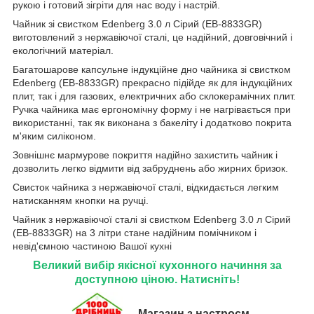
рукою і готовий зігріти для нас воду і настрій.
Чайник зі свистком Edenberg 3.0 л Сірий (EB-8833GR)
виготовлений з нержавіючої сталі, це надійний, довговічний і
екологічний матеріал.
Багатошарове капсульне індукційне дно чайника зі свистком
Edenberg (EB-8833GR) прекрасно підійде як для індукційних
плит, так і для газових, електричних або склокерамічних плит.
Ручка чайника має ергономічну форму і не нагрівається при
використанні, так як виконана з бакеліту і додатково покрита
м'яким силіконом.
Зовнішнє мармурове покриття надійно захистить чайник і
дозволить легко відмити від забруднень або жирних бризок.
Свисток чайника з нержавіючої сталі, відкидається легким
натисканням кнопки на ручці.
Чайник з нержавіючої сталі зі свистком Edenberg 3.0 л Сірий
(EB-8833GR) на 3 літри стане надійним помічником і
невід'ємною частиною Вашої кухні
Великий вибір якісної кухонного начиння за
доступною ціною. Натисніть!
Магазин з настроєм