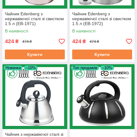
Чайник Edenberg з
Чайник Edenberg з
нержавіючої сталі зі свистком
нержавіючої сталі зі свистком
1.5 л (EB-1971)
1.5 л (EB-1972)
В наявності
В наявності
424
424
₴
₴
474 ₴
474 ₴
Купити
Купити
Новинка
–10%
Топ продажів
–10%
Чайник з нержавіючої сталі зі