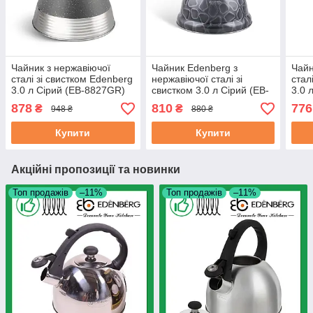
Чайник з нержавіючої
Чайник Edenberg з
Чайн
сталі зі свистком Edenberg
нержавіючої сталі зі
стал
3.0 л Сірий (EB-8827GR)
свистком 3.0 л Сірий (EB-
3.0 
1910GR)
878
810
776
₴
₴
948 ₴
880 ₴
Купити
Купити
Акційні пропозиції та новинки
Топ продажів
–11%
Топ продажів
–11%