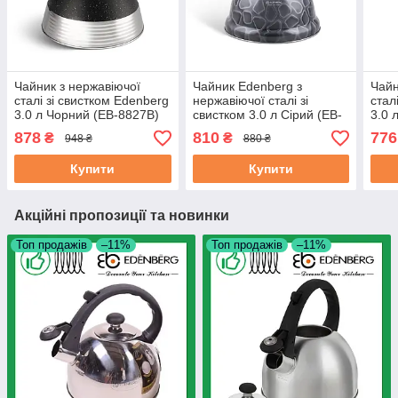
Чайник з нержавіючої
Чайник Edenberg з
Чайн
сталі зі свистком Edenberg
нержавіючої сталі зі
стал
3.0 л Чорний (EB-8827B)
свистком 3.0 л Сірий (EB-
3.0 
1910GR)
878
810
776
₴
₴
948 ₴
880 ₴
Купити
Купити
Акційні пропозиції та новинки
Топ продажів
–11%
Топ продажів
–11%