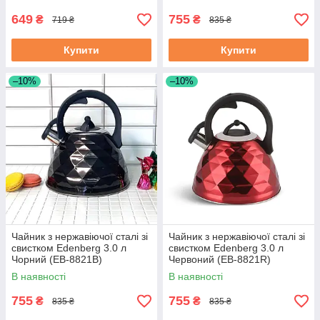
649
755
₴
₴
719 ₴
835 ₴
Купити
Купити
–10%
–10%
Чайник з нержавіючої сталі зі
Чайник з нержавіючої сталі зі
свистком Edenberg 3.0 л
свистком Edenberg 3.0 л
Чорний (EB-8821B)
Червоний (EB-8821R)
В наявності
В наявності
755
755
₴
₴
835 ₴
835 ₴