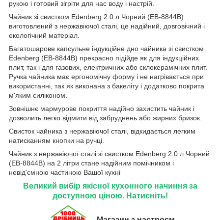
рукою і готовий зігріти для нас воду і настрій.
Чайник зі свистком Edenberg 2.0 л Чорний (EB-8844B)
виготовлений з нержавіючої сталі, це надійний, довговічний і
екологічний матеріал.
Багатошарове капсульне індукційне дно чайника зі свистком
Edenberg (EB-8844B) прекрасно підійде як для індукційних
плит, так і для газових, електричних або склокерамічних плит.
Ручка чайника має ергономічну форму і не нагрівається при
використанні, так як виконана з бакеліту і додатково покрита
м'яким силіконом.
Зовнішнє мармурове покриття надійно захистить чайник і
дозволить легко відмити від забруднень або жирних бризок.
Свисток чайника з нержавіючої сталі, відкидається легким
натисканням кнопки на ручці.
Чайник з нержавіючої сталі зі свистком Edenberg 2.0 л Чорний
(EB-8844B) на 2 літри стане надійним помічником і
невід'ємною частиною Вашої кухні
Великий вибір якісної кухонного начиння за
доступною ціною. Натисніть!
Магазин з настроєм