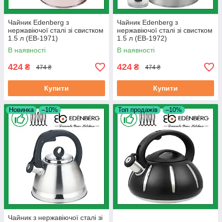
Чайник Edenberg з
Чайник Edenberg з
нержавіючої сталі зі свистком
нержавіючої сталі зі свистком
1.5 л (EB-1971)
1.5 л (EB-1972)
В наявності
В наявності
424
424
₴
₴
474 ₴
474 ₴
Купити
Купити
Новинка
–10%
Топ продажів
–10%
Чайник з нержавіючої сталі зі