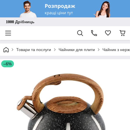
𝟏𝟎𝟎𝟎 Дрібниць
Товари та послуги
Чайники для плити
Чайник з нерж
–6%