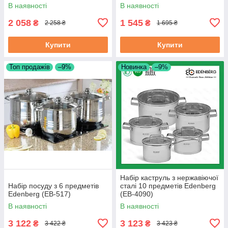
В наявності
В наявності
2 058
1 545
₴
₴
2 258 ₴
1 695 ₴
Купити
Купити
Топ продажів
–9%
Новинка
–9%
Набір каструль з нержавіючої
Набір посуду з 6 предметів
сталі 10 предметів Edenberg
Edenberg (EB-517)
(EB-4090)
В наявності
В наявності
3 122
3 123
₴
₴
3 422 ₴
3 423 ₴