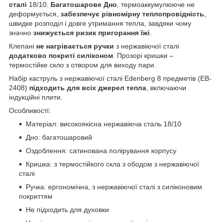
сталі
18/10.
Багатошарове Дно
, термоаккумулююче не
деформується,
забезпечує рівномірну теплопровідність
,
швидке розподіл і довге утримання тепла, завдяки чому
значно
знижується ризик пригорання їжі
.
Клепані
не нагрівається ручки
з нержавіючої сталі
додатково покриті силіконом
. Прозорі кришки –
термостійке скло з отвором для виходу пари.
Набір каструль з нержавіючої сталі Edenberg 8 предметів (EB-
2408)
підходить для всіх джерел тепла
, включаючи
індукційні плити.
Особливості:
Матеріал: високоякісна нержавіюча сталь 18/10
Дно: багатошаровий
Оздоблення: сатинована полірування корпусу
Кришка: з термостійкого скла з ободом з нержавіючої
сталі
Ручка: ергономічна, з нержавіючої сталі з силіконовим
покриттям
Не підходить для духовки