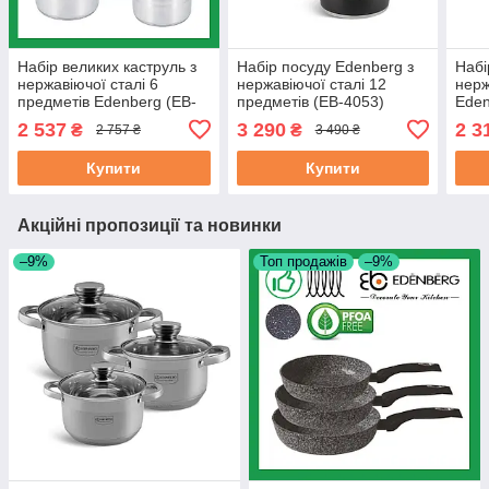
Набір великих каструль з
Набір посуду Edenberg з
Набі
нержавіючої сталі 6
нержавіючої сталі 12
нерж
предметів Edenberg (EB-
предметів (EB-4053)
Eden
522)
2406
2 537
3 290
2 3
₴
₴
2 757 ₴
3 490 ₴
Купити
Купити
Акційні пропозиції та новинки
–9%
Топ продажів
–9%