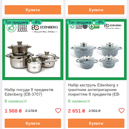
Купити
Купити
Топ продажів
–9%
Топ продажів
–9%
Набір каструль Edenberg з
Набір посуди 8 предметів
гранітним антипригарним
Edenberg (EB-3707)
покриттям 8 предметів (EB-
8035)
В наявності
В наявності
1 988
2 651
₴
₴
2 178 ₴
2 901 ₴
Купити
Купити