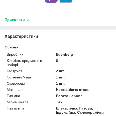
Приховати
Характеристики
Основні
Виробник
Edenberg
Кількість предметів в
8
наборі
Каструля
2 шт.
Сотейник/ківш
1 шт.
Сковорода
1 шт.
Матеріал
Нержавіюча сталь
Тип дна
Багатошарове
Мірна шкала
Так
Тип плити
Електрична, Газова,
Індукційна, Склокерамічна