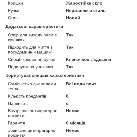
Кришки
Жаростійке скло
Ручки
Нержавіюча сталь
Стан
Новий
Додаткові характеристики
Отвір для виходу пари в
Так
кришках
Підходить для миття в
Так
посудомийній машині
Спосіб кріплення ручок
Клепочное з'єднання
Подарункова упаковка
Так
Користувальницькі характеристики
Сумісність з джерелами
Всі види плит
тепла
Кількість предметів
8
Наявність
є
Внутрішнє антипригарне
Немає
покриття
Гарантія
6 місяців
Зовнішнє антипригарне
Немає
покриття