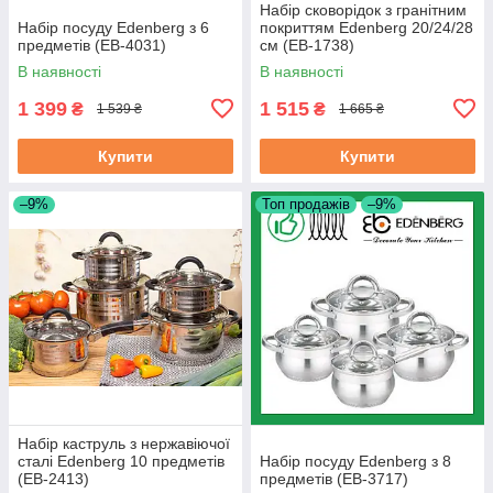
Набір сковорідок з гранітним
Набір посуду Edenberg з 6
покриттям Edenberg 20/24/28
предметів (EB-4031)
см (EB-1738)
В наявності
В наявності
1 399
1 515
₴
₴
1 539 ₴
1 665 ₴
Купити
Купити
–9%
Топ продажів
–9%
Набір каструль з нержавіючої
сталі Edenberg 10 предметів
Набір посуду Edenberg з 8
(EB-2413)
предметів (EB-3717)