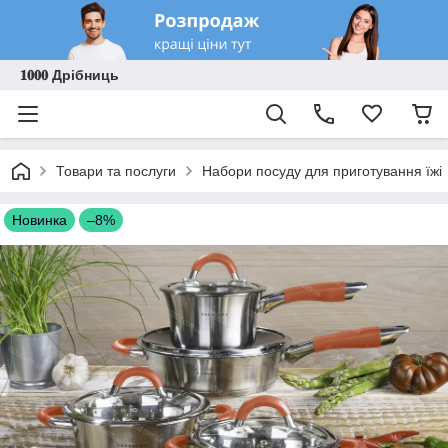
𝟏𝟎𝟎𝟎 Дрібниць
Товари та послуги
Набори посуду для приготування їжі
Новинка
–8%