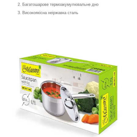
Багатошарове термоакумулювальне дно
Високоякісна неіржавка сталь