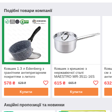
Подібні товари компанії
Ковшик 1.3 л Edenberg з
Ковшик з кришкою з
Ковш
гранітним антипригарним
нержавіючої сталі
см з
покриттям з литого
MAESTRO MR-3511-16S
анти
алюмінію (EB-8043)
(1.5 л) | сотейник Маестро
зйом
578
615
632
₴
₴
628 ₴
665 ₴
| кухлик Маестро
Купити
Купити
Акційні пропозиції та новинки