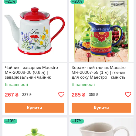
–21%
–20%
Чайник - заварник Maestro
Керамічний глечик Maestro
MR-20008-08 (0,8 л) |
MR-20007-55 (1 л) | глечик
заварювальний чайник
для соку Маестро | ємність
Маестро | керамічний чайник
для води Маестро
В наявності
В наявності
Маестро
267
285
₴
₴
337 ₴
355 ₴
Купити
Купити
–19%
–17%