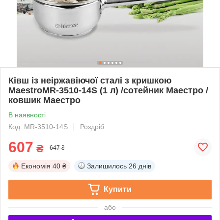
Ківш із неіржавіючої сталі з кришкою
MaestroMR-3510-14S (1 л) /сотейник Маестро /
ковшик Маестро
В наявності
Код: MR-3510-14S
Роздріб
607
₴
647 ₴
Економія
40 ₴
Залишилось
26 днів
Купити
або