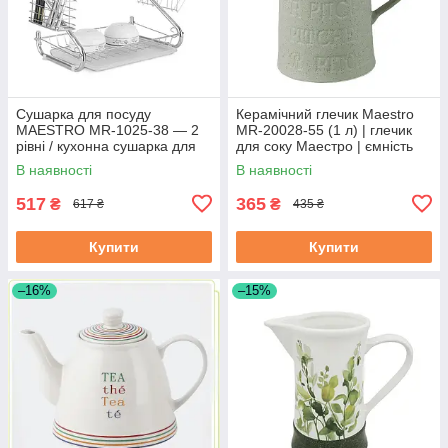
Сушарка для посуду
Керамічний глечик Maestro
MAESTRO MR-1025-38 — 2
MR-20028-55 (1 л) | глечик
рівні / кухонна сушарка для
для соку Маестро | ємність
посуду Маестро
для води Маестро
В наявності
В наявності
517
365
₴
₴
617 ₴
435 ₴
Купити
Купити
–16%
–15%