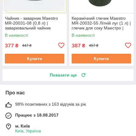
Чайник - заварник Maestro
Керамічний глечик Maestro
MR-20031-08 (0,8 л) |
MR-20032-55 Літній луг (1 л) |
заварювальний чайник
глечик для соку Маестро |
Маестро | керамічний чайник
ємність для води Маестро
В наявності
В наявності
Маестро
377
387
₴
₴
447 ₴
457 ₴
Купити
Купити
Показати ще
Про нас
98% позитивних з 163 відгуків за рік
Працює з 18.08.2017
м. Київ
Київ, Україна