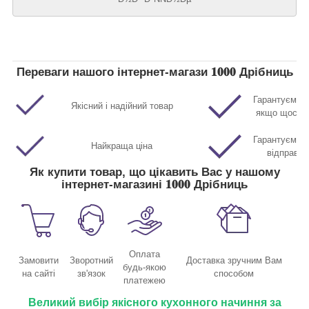
Переваги нашого інтернет-магази 𝟏𝟎𝟎𝟎 Дрібниць
Гарантуємо п
Якісний і надійний товар
якщо щось р
Гарантуємо м
Найкраща ціна
відправл
Як купити товар, що цікавить Вас у нашому
інтернет-магазині 𝟏𝟎𝟎𝟎 Дрібниць
Оплата
Замовити
Зворотний
Доставка зручним Вам
будь-якою
на сайті
зв'язок
способом
платежею
Великий вибір якісного кухонного начиння за