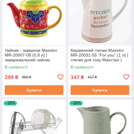
Чайник - заварник Maestro
Керамічний глечик Maestro
MR-20007-08 (0,8 л) |
MR-20031-55 "For you" (1 л) |
заварювальний чайник
глечик для соку Маестро |
Маестро | керамічний чайник
ємність для води Маестро
В наявності
В наявності
Маестро
299
347
₴
₴
369 ₴
417 ₴
Купити
Купити
–16%
–16%