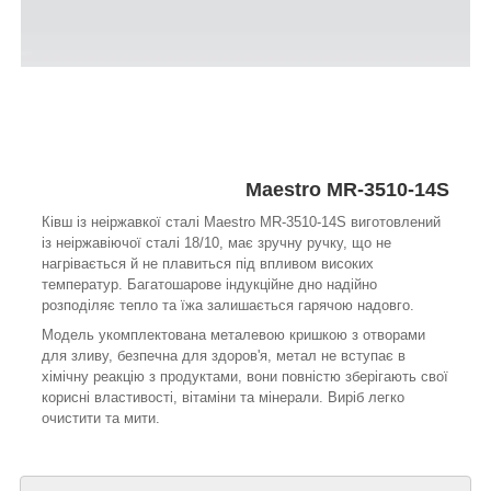
Maestro MR-3510-14S
Ківш із неіржавкої сталі Maestro MR-3510-14S виготовлений
із неіржавіючої сталі 18/10, має зручну ручку, що не
нагрівається й не плавиться під впливом високих
температур. Багатошарове індукційне дно надійно
розподіляє тепло та їжа залишається гарячою надовго.
Модель укомплектована металевою кришкою з отворами
для зливу, безпечна для здоров'я, метал не вступає в
хімічну реакцію з продуктами, вони повністю зберігають свої
корисні властивості, вітаміни та мінерали. Виріб легко
очистити та мити.