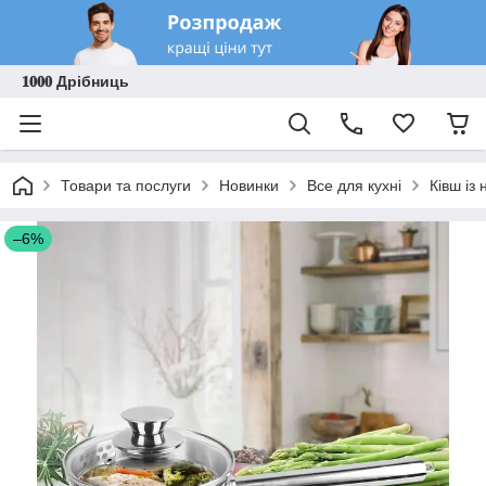
𝟏𝟎𝟎𝟎 Дрібниць
Товари та послуги
Новинки
Все для кухні
Ківш із
–6%