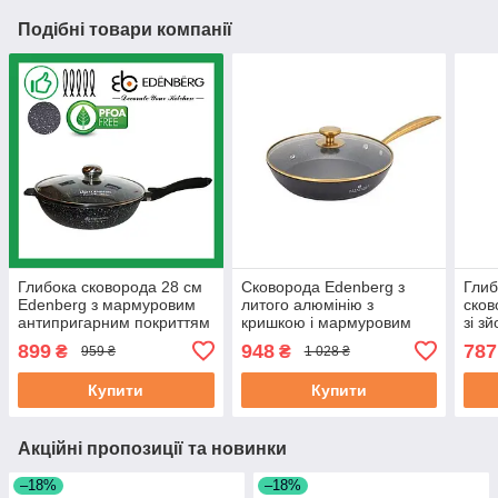
Подібні товари компанії
Глибока сковорода 28 см
Сковорода Edenberg з
Глиб
Edenberg з мармуровим
литого алюмінію з
сков
антипригарним покриттям
кришкою і мармуровим
зі з
(EB-3322)
антипригарним покриттям
1414
899
948
787
₴
₴
959 ₴
1 028 ₴
26 см (EB-3419)
Купити
Купити
Акційні пропозиції та новинки
–18%
–18%