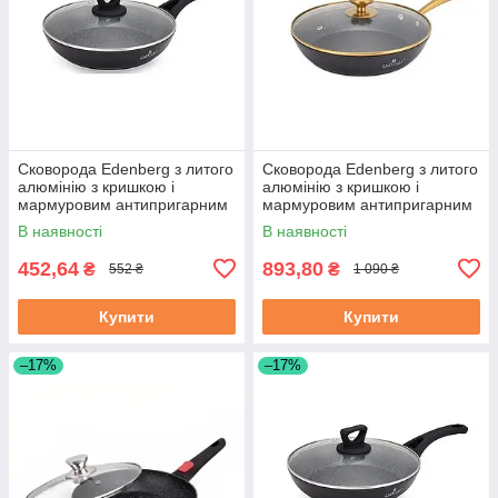
Сковорода Edenberg з литого
Сковорода Edenberg з литого
алюмінію з кришкою і
алюмінію з кришкою і
мармуровим антипригарним
мармуровим антипригарним
покриттям 18 см (EB-7451)
покриттям 28 см (EB-3420)
В наявності
В наявності
452,64
893,80
₴
₴
552 ₴
1 090 ₴
Купити
Купити
–17%
–17%