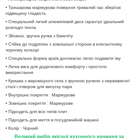
• Тришарова мармурова поверхня тривалий час зберігає
підвищену гладкість
• Спеціальний литий алюмінієвий диск гарантує ідеальний
розподіл тепла
• Зйомна, зручна ручка з бакеліту
• Стійка до подряпин з зовнішньої сторони в елегантному
чорному кольорі
• Спеціальна форма країв допомагає легко подавати їжу
• Легка вага для додаткового комфорту і простоти
використання
• Кришка з жароміцного скла з зручною ручкою з нержавіючої
сталі і отвором для випуску пари
• Внутрішнє покриття : Мармурове
• Зовнішнє покриття : Мармурове
• Підходить для всіх типів плит
• Підходить для миття в посудомийній машині
• Колір : Чорний
Великий вибір якісної кухонного начиння за