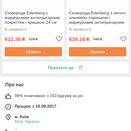
Сковорода Edenberg з
Сковорода Edenberg з литого
мармуровим антипригарним
алюмінію з кришкою і
покриттям і кришкою 24 см
мармуровим антипригарним
(EB-7454)
покриттям 26 см (EB-7455)
В наявності
В наявності
612,36
629,16
₴
₴
729 ₴
749 ₴
Купити
Купити
Показати ще
Про нас
98% позитивних з 163 відгуків за рік
Працює з 18.08.2017
м. Київ
Київ, Україна