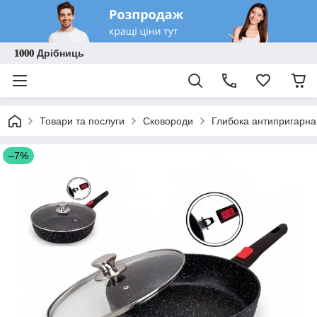
𝟏𝟎𝟎𝟎 Дрібниць
Товари та послуги
Сковороди
Глибока антипригарна
–7%