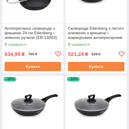
Антипригарна сковорода з
Сковорода Edenberg з литого
кришкою 24 см Edenberg і
алюмінію з кришкою і
знімною ручкою (EB-13003)
мармуровим антипригарним
покриттям 22 см (EB-7453)
В наявності
В наявності
634,95
521,24
₴
₴
765 ₴
628 ₴
Купити
Купити
–16%
–16%