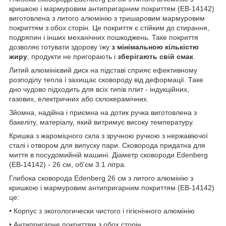
кришкою і мармуровим антипригарним покриттям (EB-14142)
виготовлена з литого алюмінію з тришаровим мармуровим
покриттям з обох сторін. Це покриття є стійким до стирання,
подряпин і інших механічних пошкоджень. Таке покриття
дозволяє готувати здорову їжу
з мінімальною кількістю
жиру
, продукти не пригорають і
зберігають свій смак
.
Литий алюмінієвий диск на підставі сприяє ефективному
розподілу тепла і захищає сковороду від деформації. Таке
дно чудово підходить для всіх типів плит - індукційних,
газових, електричних або склокерамічних.
Зйомна, надійна і приємна на дотик ручка виготовлена з
бакеліту, матеріалу, який витримує високу температуру.
Кришка з жароміцного скла з зручною ручкою з нержавіючої
сталі і отвором для випуску пари. Сковорода придатна для
миття в посудомийній машині. Діаметр сковороди Edenberg
(EB-14142) - 26 см, об'єм 3.1 літра.
Глибока сковорода Edenberg 26 см з литого алюмінію з
кришкою і мармуровим антипригарним покриттям (EB-14142)
це:
• Корпус з экогологически чистого і гігієнічного алюмінію
• Антипригарне покриттям з обох сторін