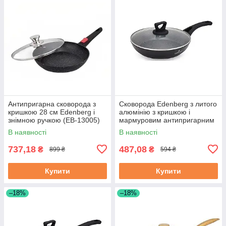
Антипригарна сковорода з
Сковорода Edenberg з литого
кришкою 28 см Edenberg і
алюмінію з кришкою і
знімною ручкою (EB-13005)
мармуровим антипригарним
покриттям 20 см (EB-7452)
В наявності
В наявності
737,18
487,08
₴
₴
899 ₴
594 ₴
Купити
Купити
–18%
–18%