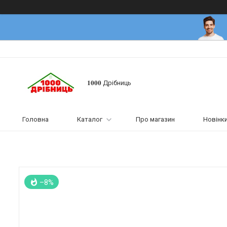
𝟏𝟎𝟎𝟎 Дрібниць
Головна
Каталог
Про магазин
Новінк
–8%