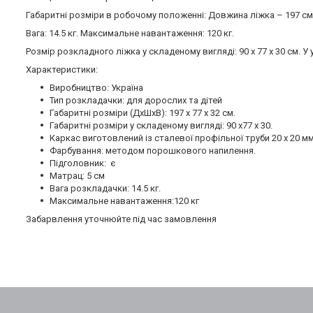
Габаритні розміри в робочому положенні: Довжина ліжка – 197 см. 
Вага: 14.5 кг. Максимальне навантаження: 120 кг.
Розмір розкладного ліжка у складеному вигляді: 90 х 77 х 30 см. 
Характеристики:
Виробництво: Україна
Тип розкладачки: для дорослих та дітей
Габаритні розміри (ДхШхВ): 197 х 77 х 32 см.
Габаритні розміри у складеному вигляді: 90 х77 х 30.
Каркас виготовлений із сталевої профільної труби 20 х 20 м
Фарбування: методом порошкового напилення.
Підголовник: є
Матрац: 5 см
Вага розкладачки: 14.5 кг.
Максимальне навантаження:120 кг
Забарвлення уточнюйте під час замовлення