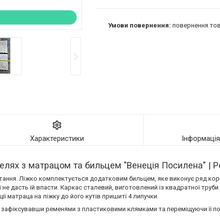
повернення тов
Характеристики
Інформаці
лях з матрацом та бильцем "Венеція Посилена" | Р
истання. Ліжко комплектується додатковим бильцем, яке виконує ряд кор
не дасть їй впасти. Каркас сталевий, виготовлений із квадратної труби 
ї матраца на ліжку до його кутів пришиті 4 липучки.
 зафіксувавши ременями з пластиковими клямками та переміщуючи її п