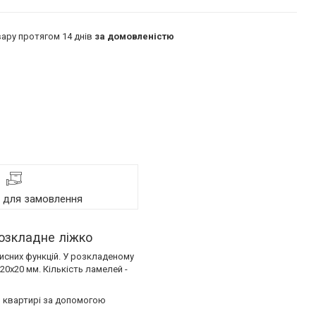
ару протягом 14 днів
за домовленістю
я для замовлення
озкладне ліжко
исних функцій. У розкладеному
20х20 мм. Кількість ламелей -
о квартирі за допомогою