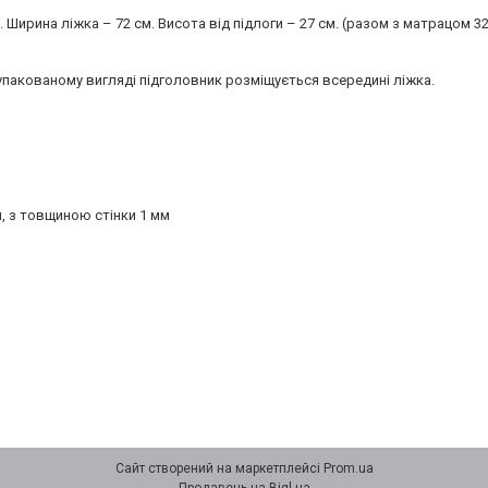
Ширина ліжка – 72 см. Висота від підлоги – 27 см. (разом з матрацом 32
У упакованому вигляді підголовник розміщується всередині ліжка.
м, з товщиною стінки 1 мм
Сайт створений на маркетплейсі
Prom.ua