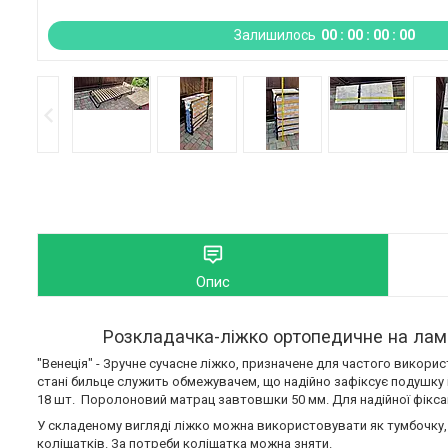
Залишилось
0
0
0
0
0
0
0
0
Опис
Розкладачка-ліжко ортопедичне на ламе
"Венеція" - Зручне сучасне ліжко, призначене для частого викор
стані бильце служить обмежувачем, що надійно зафіксує подушку і 
18 шт. Поролоновий матрац завтовшки 50 мм. Для надійної фіксаці
У складеному вигляді ліжко можна використовувати як тумбочку,
коліщатків. За потреби коліщатка можна зняти.