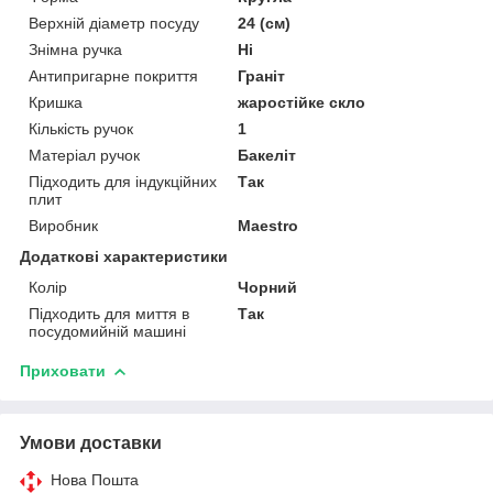
Верхній діаметр посуду
24 (см)
Знімна ручка
Ні
Антипригарне покриття
Граніт
Кришка
жаростійке скло
Кількість ручок
1
Матеріал ручок
Бакеліт
Підходить для індукційних
Так
плит
Виробник
Maestro
Додаткові характеристики
Колір
Чорний
Підходить для миття в
Так
посудомийній машині
Приховати
Умови доставки
Нова Пошта