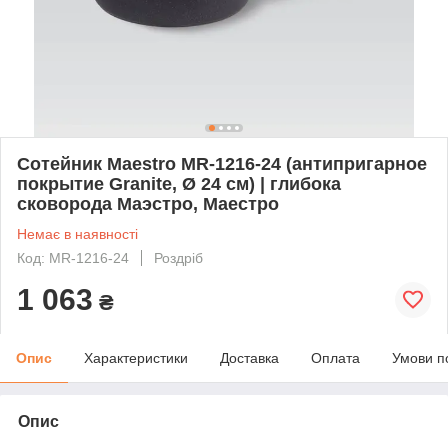
Сотейник Maestro MR-1216-24 (антипригарное
покрытие Granite, Ø 24 см) | глибока
сковорода Маэстро, Маестро
Немає в наявності
Код: MR-1216-24
Роздріб
1 063
₴
Опис
Характеристики
Доставка
Оплата
Умови п
Опис