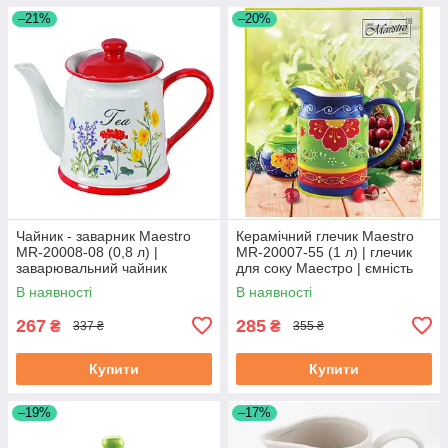
–21%
–20%
Чайник - заварник Maestro
Керамічний глечик Maestro
MR-20008-08 (0,8 л) |
MR-20007-55 (1 л) | глечик
заварювальний чайник
для соку Маестро | ємність
Маестро | керамічний чайник
для води Маестро
В наявності
В наявності
Маестро
267
285
₴
₴
337 ₴
355 ₴
Купити
Купити
–19%
–17%