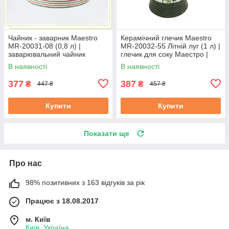
Чайник - заварник Maestro
Керамічний глечик Maestro
MR-20031-08 (0,8 л) |
MR-20032-55 Літній луг (1 л) |
заварювальний чайник
глечик для соку Маестро |
Маестро | керамічний чайник
ємність для води Маестро
В наявності
В наявності
Маестро
377
387
₴
₴
447 ₴
457 ₴
Купити
Купити
Показати ще
Про нас
98% позитивних з 163 відгуків за рік
Працює з 18.08.2017
м. Київ
Київ, Україна