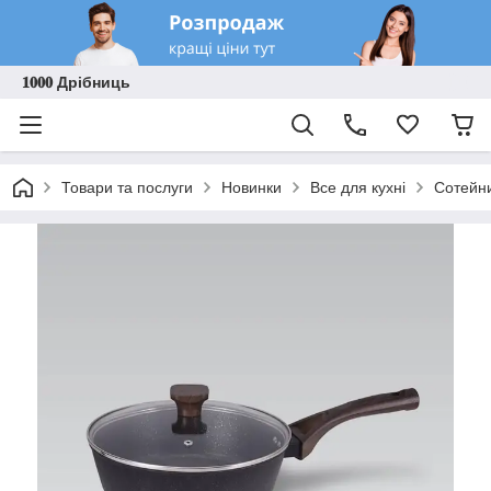
𝟏𝟎𝟎𝟎 Дрібниць
Товари та послуги
Новинки
Все для кухні
Сотейни