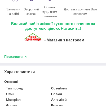
Оплата
Замовити
Зворотний
Доставка зручним Вам
будь-яким
на сайті
зв'язок
способом
платежем
Великий вибір якісної кухонного начиння за
доступною ціною. Натисніть!
Магазин з настроєм
-
Приховати
Характеристики
Основні
Тип посуду
Сотейник
Стан
Новий
Матеріал
Алюміній
Форма
Кругла