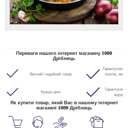
Переваги нашого інтернет магазину 𝟏𝟎𝟎𝟎
Дрібниць
Гарантуємо п
Якісний і надійний товар
коштів, якщо
Гарантуємо м
Краща ціна
відправ
Як купити товар, який Вас в нашому інтернет
магазині 𝟏𝟎𝟎𝟎 Дрібниць