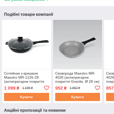
Подібні товари компанії
Сотейник з кришкою
Сковорода Maestro MR-
Сков
Maestro MR-1226-28
4028 (антипригарне
4026
(антипригарне покриття
покриття Granite, Ø 28 см)
покр
Granite, Ø 28 см) |
| сотейник Маестро,
| со
1 099
952
857
₴
₴
1 199 ₴
1 052 ₴
сковорода Маестро,
Маестро
Мае
Маестро
Купити
Купити
Акційні пропозиції та новинки