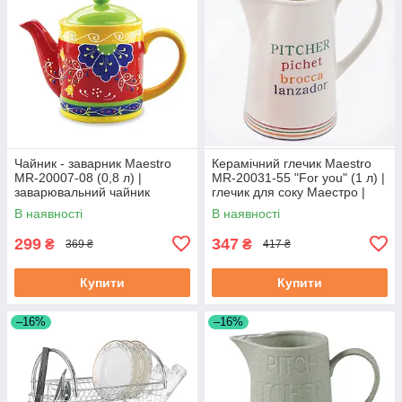
Чайник - заварник Maestro
Керамічний глечик Maestro
MR-20007-08 (0,8 л) |
MR-20031-55 "For you" (1 л) |
заварювальний чайник
глечик для соку Маестро |
Маестро | керамічний чайник
ємність для води Маестро
В наявності
В наявності
Маестро
299
347
₴
₴
369 ₴
417 ₴
Купити
Купити
–16%
–16%