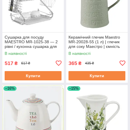
Сушарка для посуду
Керамічний глечик Maestro
MAESTRO MR-1025-38 — 2
MR-20028-55 (1 л) | глечик
рівні / кухонна сушарка для
для соку Маестро | ємність
посуду Маестро
для води Маестро
В наявності
В наявності
517
365
₴
₴
617 ₴
435 ₴
Купити
Купити
–16%
–15%