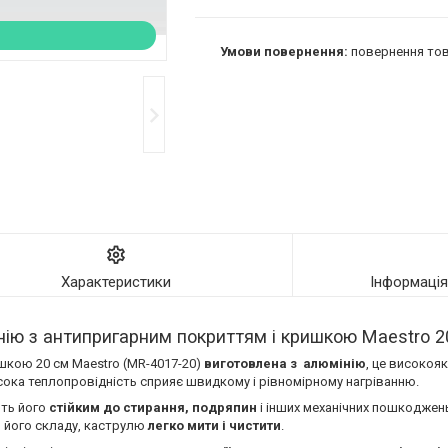
повернення тов
Характеристики
Інформаці
інію з антипригарним покриттям і кришкою Maestro 
ишкою 20 см Maestro (MR-4017-20)
виготовлена з алюмінію
, це високоя
исока теплопровідність сприяє швидкому і рівномірному нагріванню.
ить його
стійким до стирання, подряпин
і інших механічних пошкоджень
и його складу, каструлю
легко мити і чистити
.