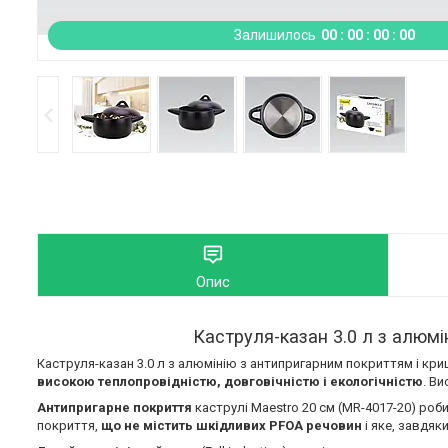
Залишилось
0
0
0
0
0
0
0
0
Опис
Каструля-казан 3.0 л з алюм
Каструля-казан 3.0 л з алюмінію з антипригарним покриттям і кр
високою теплопровідністю, довговічністю і екологічністю
. В
Антипригарне покриття
каструлі Maestro 20 см (MR-4017-20) роб
покриття,
що не містить шкідливих PFOA речовин
і яке, завдяк