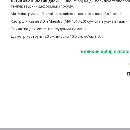
Литий алюмінієвий диск
(Full induction) на дні посилює теплопро
температурних деформацій посуду.
Матеріал ручок - бакеліт з силиіконовою вставкою Soft-touch
Каструля-казан 3.0 л Maestro (MR-4017-20) сумісна з усіма видами 
Придатна для миття в посудомийній машині.
Діаметр каструлі - 20 см, висота 10.5 см, об'єм 3.0 л.
Великий вибір якісно
П