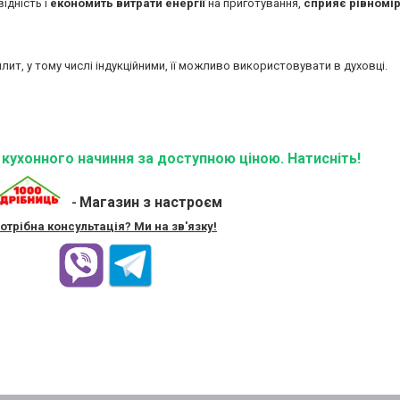
відність і
економить витрати енергії
на приготування,
сприяє рівномір
плит, у тому числі індукційними, її можливо використовувати в духовці.
ї кухонного начиння за доступною ціною. Натисніть!
Магазин з настроєм
-
отрібна консультація? Ми на зв'язку!