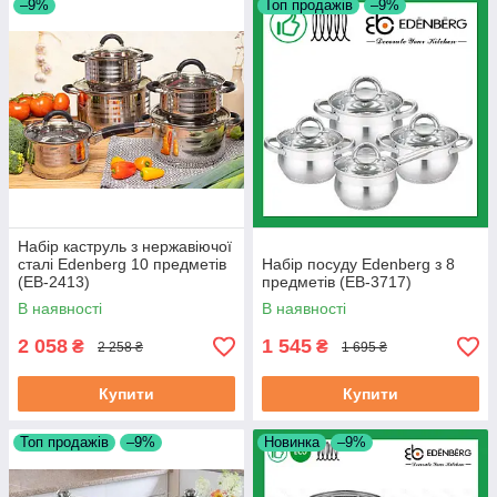
–9%
Топ продажів
–9%
Набір каструль з нержавіючої
сталі Edenberg 10 предметів
Набір посуду Edenberg з 8
(EB-2413)
предметів (EB-3717)
В наявності
В наявності
2 058
1 545
₴
₴
2 258 ₴
1 695 ₴
Купити
Купити
Топ продажів
–9%
Новинка
–9%