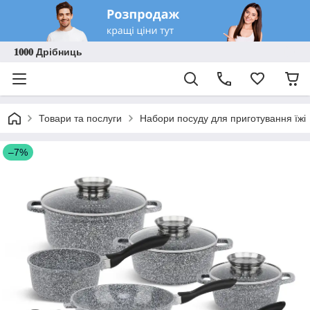
𝟏𝟎𝟎𝟎 Дрібниць
Товари та послуги
Набори посуду для приготування їжі
–7%