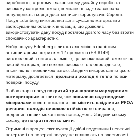
виробництві, строгому і лаконічному дизайну виробів та
високому контролю якості, компанія швидко завоювала
популярність і серця десятків тисяч користувачів Європи.
Посуд Edenberg виготовляється з сучасних матеріалів з
застосуванням останніх інновацій, що дозволяє
використовувати дану посуд протягом довгого часу без втрати
споживчих характеристик.
Набір посуду Edenberg з литого алюмінію з гранітним
антипригарним покриттям 12 предметів (EB-8149)
виготовлений з литого алюмінію, це високоякісний, екологічно
чистий матеріал, що володіє високою теплопровідністю,
гігієнічністю і невеликою вагою. Завдяки використанню цього
матеріалу, досягається
ідеальний розподіл тепла
по всій
поверхні посуду.
З обох сторін посуд
покритий тришаровим мармуровим
антипригарним
покриттям, яке
посилено надтвердими
мінералами
нового покоління і
не містить шкідливих PFOA
речовин
,
володіє високою стійкістю
до стирання,
подряпин і інших механічних пошкоджень. Завдяки своєму
складу,
це покриття легко мити
.
Отримані в процесі експлуатації дрібні подряпини і невеликі
потертості на поверхні посуду не впливають на властивості