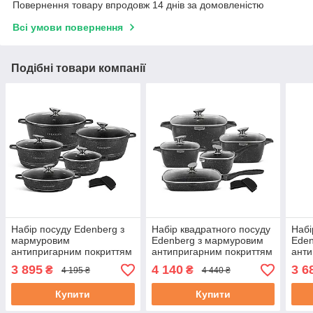
Повернення товару впродовж 14 днів за домовленістю
Всі умови повернення
Подібні товари компанії
Набір посуду Edenberg з
Набір квадратного посуду
Набі
мармуровим
Edenberg з мармуровим
Eden
антипригарним покриттям
антипригарним покриттям
анти
10 предметів (EB-12911)
10 предметів (EB-12912)
12 п
3 895
4 140
3 6
₴
₴
4 195 ₴
4 440 ₴
Купити
Купити