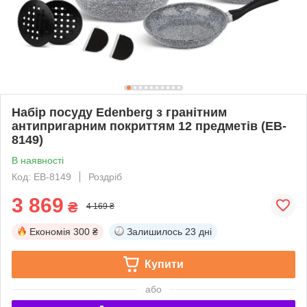
Набір посуду Edenberg з гранітним
антипригарним покриттям 12 предметів (EB-
8149)
В наявності
Код: EB-8149
Роздріб
3 869
₴
4 169 ₴
Економія
300 ₴
Залишилось
23 дні
Купити
або