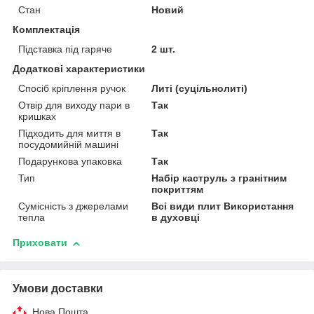
Стан
Новий
Комплектація
Підставка під гаряче
2 шт.
Додаткові характеристики
Спосіб кріплення ручок
Литі (суцільнолиті)
Отвір для виходу пари в
Так
кришках
Підходить для миття в
Так
посудомийній машині
Подарункова упаковка
Так
Тип
Набір каструль з гранітним
покриттям
Сумісність з джерелами
Всі види плит Використання
тепла
в духовці
Приховати
Умови доставки
Нова Пошта