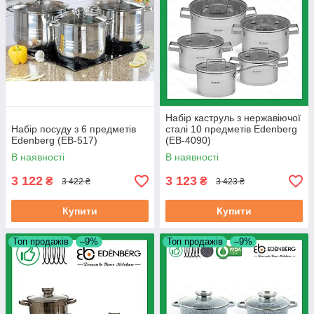
Набір каструль з нержавіючої
Набір посуду з 6 предметів
сталі 10 предметів Edenberg
Edenberg (EB-517)
(EB-4090)
В наявності
В наявності
3 122
3 123
₴
₴
3 422 ₴
3 423 ₴
Купити
Купити
Топ продажів
–9%
Топ продажів
–9%