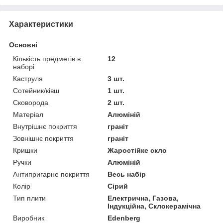
Характеристики
Основні
Кількість предметів в
12
наборі
Каструля
3 шт.
Сотейник/ківш
1 шт.
Сковорода
2 шт.
Матеріал
Алюміній
Внутрішнє покриття
граніт
Зовнішнє покриття
граніт
Кришки
Жаростійке скло
Ручки
Алюміній
Антипригарне покриття
Весь набір
Колір
Сірий
Тип плити
Електрична, Газова,
Індукційна, Склокерамічна
Виробник
Edenberg