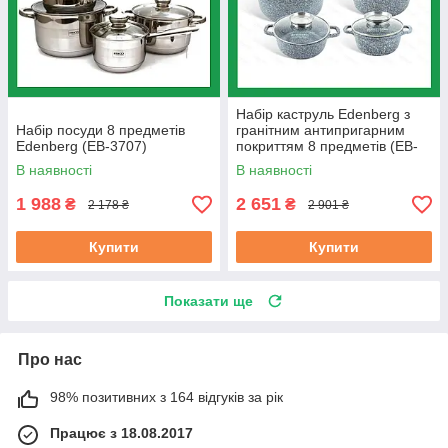
Набір каструль Edenberg з
Набір посуди 8 предметів
гранітним антипригарним
Edenberg (EB-3707)
покриттям 8 предметів (EB-
8035)
В наявності
В наявності
1 988
2 651
₴
₴
2 178 ₴
2 901 ₴
Купити
Купити
Показати ще
Про нас
98% позитивних з 164 відгуків за рік
Працює з 18.08.2017