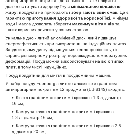
антипригарного покриття і довговічність. Таке покриття
дозволяє готувати здорову їжу
з мінімальною кількістю
жиру
, продукти не пригорають і
зберігають свій смак
. Це є
гарантією
приготування здорової та корисної їжі
, мінімум
води і масла дозволить зберегти
максимум вітамінів
та
інших корисних речовин у ваших стравах.
Унікальне дно - литий алюмінієвий диск, який підвищує
енергоефективність при використанні на індукційних плитах.
Завдяки цьому диску підвищується теплопровідність, він
сприяє рівномірному розігріву, перешкоджає температурних
деформацій. Посуд можна використовувати
на всіх типах
плит
, в тому числі індукційних.
Посуд придатний для миття в посудомийній машині.
У набір посуду Edenberg з литого алюмінію з гранітним
антипригарним покриттям 12 предметів (EB-8149) входить:
Ківш з гранітним покриттям і кришкою 1.3 л, діаметр
16 см,
Каструля-казан з гранітним покриттям і кришкою
1.3 л, діаметр 16 см,
Каструля-казан з гранітним покриттям і кришкою 2.5
л, діаметр 20 см,