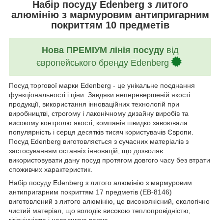
Набір посуду Edenberg з литого
алюмінію з мармуровим антипригарним
покриттям 10 предметів
Нова ПРЕМІУМ лінія посуду
від
європейського бренду Edenberg
Посуд торгової марки Edenberg - це унікальне поєднання
функціональності і ціни. Завдяки неперевершеній якості
продукції, використання інноваційних технологій при
виробництві, строгому і лаконічному дизайну виробів та
високому контролю якості, компанія швидко завоювала
популярність і серця десятків тисяч користувачів Європи.
Посуд Edenberg виготовляється з сучасних матеріалів з
застосуванням останніх інновацій, що дозволяє
використовувати дану посуд протягом довгого часу без втрати
споживчих характеристик.
Набір посуду Edenberg з литого алюмінію з мармуровим
антипригарним покриттям 17 предметів (EB-8146)
виготовлений з литого алюмінію, це високоякісний, екологічно
чистий матеріал, що володіє високою теплопровідністю,