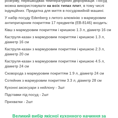
розігріву, перешкоджає температурних деформацій. Посуд
можна використовувати
на всіх типах плит
, в тому числі
індукційних. Придатна для миття в посудомийній машині.
У набір посуду Edenberg з литого алюмінію з мармуровим
антипригарним покриттям 17 предметів (EB-8146) входить:
Ківш з мармуровим покриттям і кришкою 1.3 л, діаметр 16 см
Каструля-казан з мармуровим покриттям і кришкою 1.3 л,
діаметр 16 см
Каструля-казан з мармуровим покриттям і кришкою 2.3 л,
діаметр 20 см
Каструля-казан з мармуровим покриттям і кришкою 4.5 л,
діаметр 24 см
Сковорода з мармуровим покриттям 1.9 л, діаметр 24 см
Сотейник з мармуровим покриттям 3.3 л, діаметр 28 см
Кухонні аксесуари з нейлону - 3шт
Підставки під посуд - 2шт
Прихватки - 2шт
Великий вибір якісної кухонного начиння за