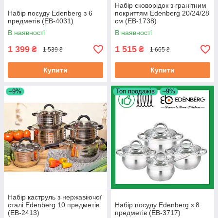
Набір сковорідок з гранітним
Набір посуду Edenberg з 6
покриттям Edenberg 20/24/28
предметів (EB-4031)
см (EB-1738)
В наявності
В наявності
1 399
1 515
₴
₴
1 539 ₴
1 665 ₴
Купити
Купити
–9%
Топ продажів
–9%
Набір каструль з нержавіючої
сталі Edenberg 10 предметів
Набір посуду Edenberg з 8
(EB-2413)
предметів (EB-3717)