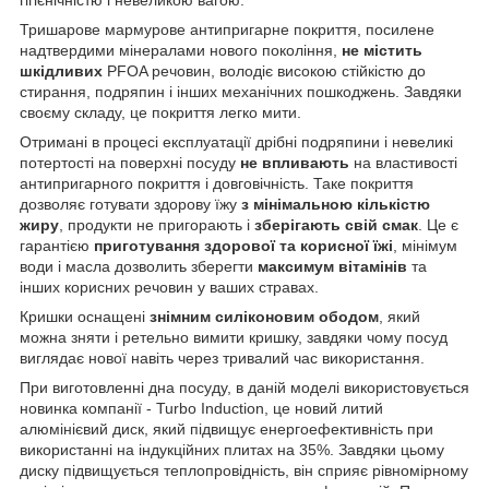
гігієнічністю і невеликою вагою.
Тришарове мармурове антипригарне покриття, посилене
надтвердими мінералами нового покоління,
не містить
шкідливих
PFOA речовин, володіє високою стійкістю до
стирання, подряпин і інших механічних пошкоджень. Завдяки
своєму складу, це покриття легко мити.
Отримані в процесі експлуатації дрібні подряпини і невеликі
потертості на поверхні посуду
не впливають
на властивості
антипригарного покриття і довговічність. Таке покриття
дозволяє готувати здорову їжу
з мінімальною кількістю
жиру
, продукти не пригорають і
зберігають свій смак
. Це є
гарантією
приготування здорової та корисної їжі
, мінімум
води і масла дозволить зберегти
максимум вітамінів
та
інших корисних речовин у ваших стравах.
Кришки оснащені
знімним силіконовим ободом
, який
можна зняти і ретельно вимити кришку, завдяки чому посуд
виглядає нової навіть через тривалий час використання.
При виготовленні дна посуду, в даній моделі використовується
новинка компанії - Turbo Induction, це новий литий
алюмінієвий диск, який підвищує енергоефективність при
використанні на індукційних плитах на 35%. Завдяки цьому
диску підвищується теплопровідність, він сприяє рівномірному