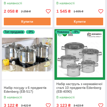
В наявності
В наявності
2 058
1 545
₴
₴
2 258 ₴
1 695 ₴
Купити
Купити
Топ продажів
–9%
Новинка
–9%
Набір каструль з нержавіючої
Набір посуду з 6 предметів
сталі 10 предметів Edenberg
Edenberg (EB-517)
(EB-4090)
В наявності
В наявності
3 122
3 123
₴
₴
3 422 ₴
3 423 ₴