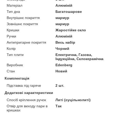
Матеріал
Алюміній
Тип дна
Багатошарове
Внутрішнє покриття
мармур
Зовнішнє покриття
мармур
Кришки
Жаростійке скло
Ручки
Алюміній
Антипригарне покриття
Весь набір
Колір
Чорний
Тип плити
Електрична, Газова,
Індукційна, Склокерамічна
Виробник
Edenberg
Стан
Новий
Комплектація
Підставка під гаряче
2 шт.
Додаткові характеристики
Спосіб кріплення ручок
Литі (суцільнолиті)
Отвір для виходу пари в
Так
кришках