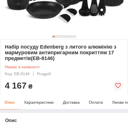
Набір посуду Edenberg з литого алюмінію з
мармуровим антипригарним покриттям 17
предметів(EB-8146)
Немає в наявності
Код: EB-8146
Роздріб
4 167
₴
Опис
Характеристики
Доставка
Оплата
Умови п
Опис