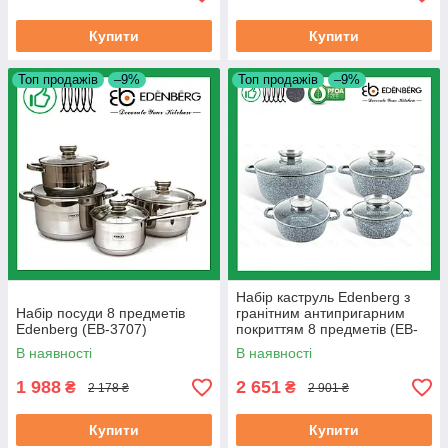
Купити
Купити
Топ продажів
–9%
Топ продажів
–9%
Набір каструль Edenberg з
Набір посуди 8 предметів
гранітним антипригарним
Edenberg (EB-3707)
покриттям 8 предметів (EB-
8035)
В наявності
В наявності
1 988
2 651
₴
₴
2 178 ₴
2 901 ₴
Купити
Купити