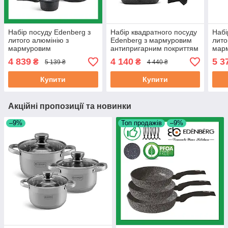
Набір посуду Edenberg з
Набір квадратного посуду
Набі
литого алюмінію з
Edenberg з мармуровим
лито
мармуровим
антипригарним покриттям
мар
антипригарним покриттям
10 предметів (EB-12912)
анти
4 839
4 140
5 3
₴
₴
5 139 ₴
4 440 ₴
10 предметів (EB-9186)
17 п
Купити
Купити
Акційні пропозиції та новинки
–9%
Топ продажів
–9%