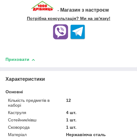
Магазин з настроєм
-
Потрібна консультація? Ми на зв'язку!
Приховати
Характеристики
Основні
Кількість предметів в
12
наборі
Каструля
4 шт.
Сотейник/ківш
1 шт.
Сковорода
1 шт.
Матеріал
Нержавіюча сталь