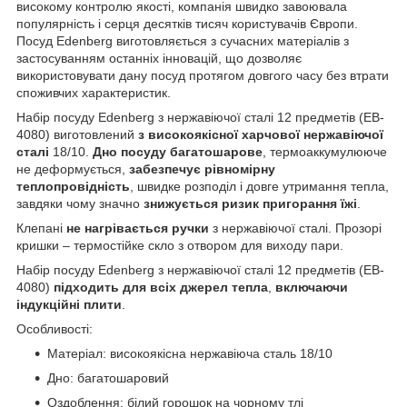
високому контролю якості, компанія швидко завоювала
популярність і серця десятків тисяч користувачів Європи.
Посуд Edenberg виготовляється з сучасних матеріалів з
застосуванням останніх інновацій, що дозволяє
використовувати дану посуд протягом довгого часу без втрати
споживчих характеристик.
Набір посуду Edenberg з нержавіючої сталі 12 предметів (EB-
4080) виготовлений
з високоякісної харчової нержавіючої
сталі
18/10.
Дно посуду багатошарове
, термоаккумулююче
не деформується,
забезпечує рівномірну
теплопровідність
, швидке розподіл і довге утримання тепла,
завдяки чому значно
знижується ризик пригорання їжі
.
Клепані
не нагрівається ручки
з нержавіючої сталі. Прозорі
кришки – термостійке скло з отвором для виходу пари.
Набір посуду Edenberg з нержавіючої сталі 12 предметів (EB-
4080)
підходить для всіх джерел тепла
,
включаючи
індукційні плити
.
Особливості:
Матеріал: високоякісна нержавіюча сталь 18/10
Дно: багатошаровий
Оздоблення: білий горошок на чорному тлі