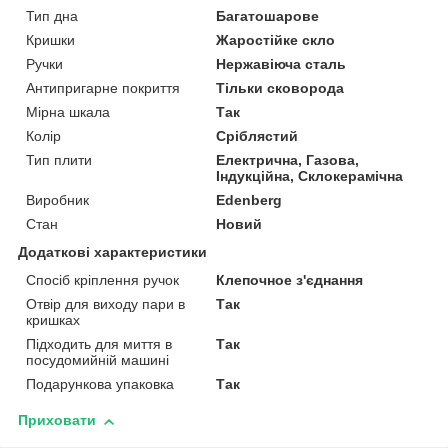
Тип дна
Багатошарове
Кришки
Жаростійке скло
Ручки
Нержавіюча сталь
Антипригарне покриття
Тільки сковорода
Мірна шкала
Так
Колір
Сріблястий
Тип плити
Електрична, Газова,
Індукційна, Склокерамічна
Виробник
Edenberg
Стан
Новий
Додаткові характеристики
Спосіб кріплення ручок
Клепочное з'єднання
Отвір для виходу пари в
Так
кришках
Підходить для миття в
Так
посудомийній машині
Подарункова упаковка
Так
Приховати