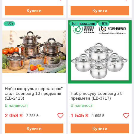
Купити
Купити
–9%
Топ продажів
–9%
Набір каструль з нержавіючої
сталі Edenberg 10 предметів
Набір посуду Edenberg з 8
(EB-2413)
предметів (EB-3717)
В наявності
В наявності
2 058
1 545
₴
₴
2 258 ₴
1 695 ₴
Купити
Купити