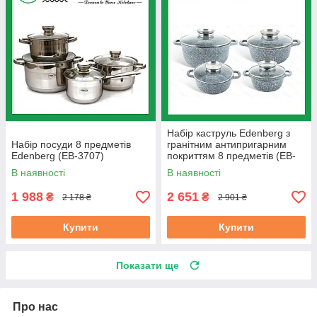
Набір каструль Edenberg з
Набір посуди 8 предметів
гранітним антипригарним
Edenberg (EB-3707)
покриттям 8 предметів (EB-
8035)
В наявності
В наявності
1 988
2 651
₴
₴
2 178 ₴
2 901 ₴
Купити
Купити
Показати ще
Про нас