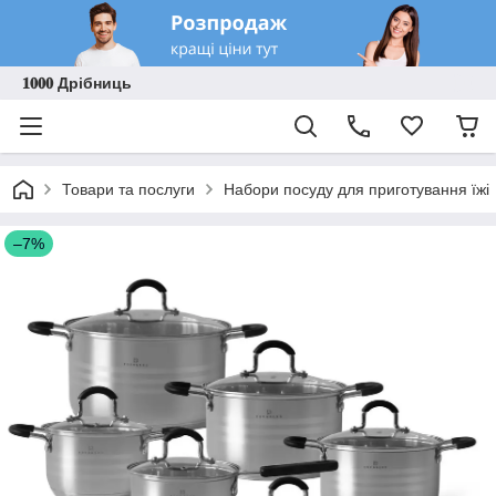
𝟏𝟎𝟎𝟎 Дрібниць
Товари та послуги
Набори посуду для приготування їжі
–7%