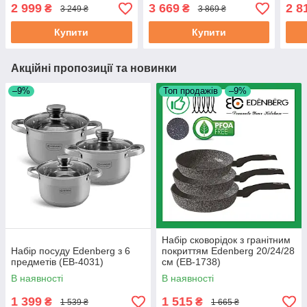
521)
(EB-4055)
6 пр
2 999
3 669
2 8
₴
₴
3 249 ₴
3 869 ₴
Купити
Купити
Акційні пропозиції та новинки
–9%
Топ продажів
–9%
Набір сковорідок з гранітним
Набір посуду Edenberg з 6
покриттям Edenberg 20/24/28
предметів (EB-4031)
см (EB-1738)
В наявності
В наявності
1 399
1 515
₴
₴
1 539 ₴
1 665 ₴