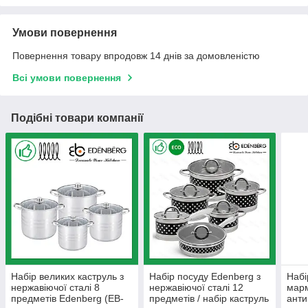
Умови повернення
Повернення товару впродовж 14 днів за домовленістю
Всі умови повернення
Подібні товари компанії
Набір великих каструль з
Набір посуду Edenberg з
Набі
нержавіючої сталі 8
нержавіючої сталі 12
мар
предметів Edenberg (EB-
предметів / набір каструль
анти