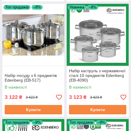
Топ продажів
–9%
Новинка
–9%
Набір каструль з нержавіючої
Набір посуду з 6 предметів
сталі 10 предметів Edenberg
Edenberg (EB-517)
(EB-4090)
В наявності
В наявності
3 122
3 123
₴
₴
3 422 ₴
3 423 ₴
Купити
Купити
Топ продажів
–9%
Топ продажів
–9%