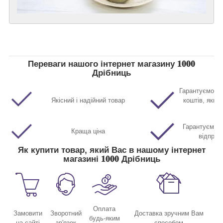
Переваги нашого інтернет магазину 𝟏𝟎𝟎𝟎
Дрібниць
Гарантуємо п
Якісний і надійний товар
коштів, якщо
Гарантуємо м
Краща ціна
відправ
Як купити товар, який Вас в нашому інтернет
магазині 𝟏𝟎𝟎𝟎 Дрібниць
Оплата
Замовити
Зворотний
Доставка зручним Вам
будь-яким
на сайті
зв'язок
способом