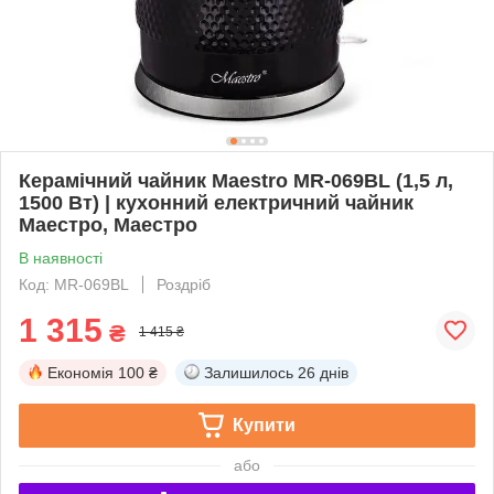
Керамічний чайник Maestro MR-069BL (1,5 л,
1500 Вт) | кухонний електричний чайник
Маестро, Маестро
В наявності
Код: MR-069BL
Роздріб
1 315
₴
1 415 ₴
Економія
100 ₴
Залишилось
26 днів
Купити
або