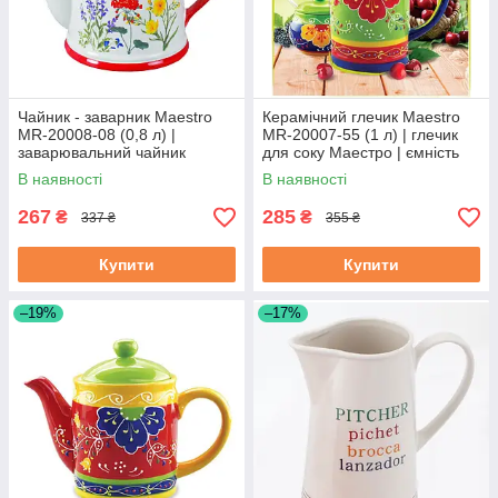
Чайник - заварник Maestro
Керамічний глечик Maestro
MR-20008-08 (0,8 л) |
MR-20007-55 (1 л) | глечик
заварювальний чайник
для соку Маестро | ємність
Маестро | керамічний чайник
для води Маестро
В наявності
В наявності
Маестро
267
285
₴
₴
337 ₴
355 ₴
Купити
Купити
–19%
–17%