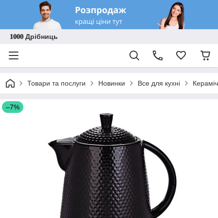
𝟏𝟎𝟎𝟎 Дрібниць
Товари та послуги
Новинки
Все для кухні
Кераміч
–7%