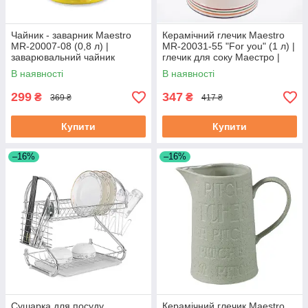
Чайник - заварник Maestro
Керамічний глечик Maestro
MR-20007-08 (0,8 л) |
MR-20031-55 "For you" (1 л) |
заварювальний чайник
глечик для соку Маестро |
Маестро | керамічний чайник
ємність для води Маестро
В наявності
В наявності
Маестро
299
347
₴
₴
369 ₴
417 ₴
Купити
Купити
–16%
–16%
Сушарка для посуду
Керамічний глечик Maestro