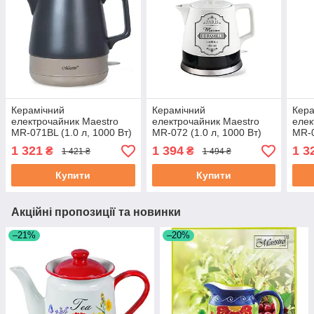
Керамічний
Керамічний
Кера
електрочайник Maestro
електрочайник Maestro
елек
MR-071BL (1.0 л, 1000 Вт)
MR-072 (1.0 л, 1000 Вт)
MR-0
кухоний електричний
кухоний електричний
біло
1 321
1 394
1 3
₴
₴
1 421 ₴
1 494 ₴
чайник Маестро
чайник Маестро
елек
Мае
Купити
Купити
Акційні пропозиції та новинки
–21%
–20%