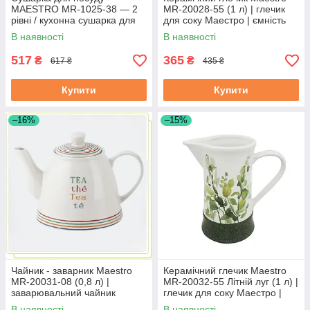
MAESTRO MR-1025-38 — 2
MR-20028-55 (1 л) | глечик
рівні / кухонна сушарка для
для соку Маестро | ємність
посуду Маестро
для води Маестро
В наявності
В наявності
517
365
₴
₴
617 ₴
435 ₴
Купити
Купити
–16%
–15%
Чайник - заварник Maestro
Керамічний глечик Maestro
MR-20031-08 (0,8 л) |
MR-20032-55 Літній луг (1 л) |
заварювальний чайник
глечик для соку Маестро |
Маестро | керамічний чайник
ємність для води Маестро
В наявності
В наявності