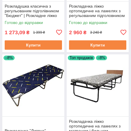
Розкладушка класична з
Розкладачка ліжко
регульованим підголівником
ортопедичне на ламелях з
"Бюджет" | Розкладне ліжко
регульованим підголовником
«Венеція Люкс" |
Готово до відправки
Готово до відправки
Розкладушка ліжко
1 273,09
2 960
₴
₴
1 399 ₴
3 240 ₴
Купити
Купити
–8%
Топ продажів
–8%
Розкладачка ліжко
ортопедичне на ламелях з
Розкладачка "Дитяча"
матрацом і бильцем