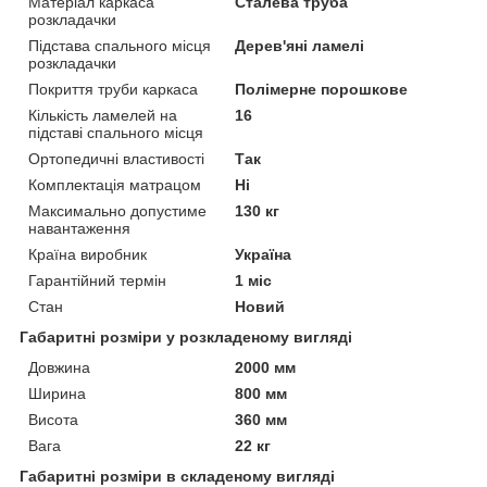
Матеріал каркаса
Сталева труба
розкладачки
Підстава спального місця
Дерев'яні ламелі
розкладачки
Покриття труби каркаса
Полімерне порошкове
Кількість ламелей на
16
підставі спального місця
Ортопедичні властивості
Так
Комплектація матрацом
Ні
Максимально допустиме
130 кг
навантаження
Країна виробник
Україна
Гарантійний термін
1 міс
Стан
Новий
Габаритні розміри у розкладеному вигляді
Довжина
2000 мм
Ширина
800 мм
Висота
360 мм
Вага
22 кг
Габаритні розміри в складеному вигляді