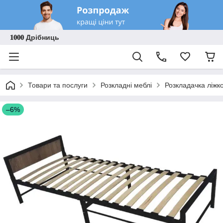
𝟏𝟎𝟎𝟎 Дрібниць
Товари та послуги
Розкладні меблі
Розкладачка ліжк
–6%