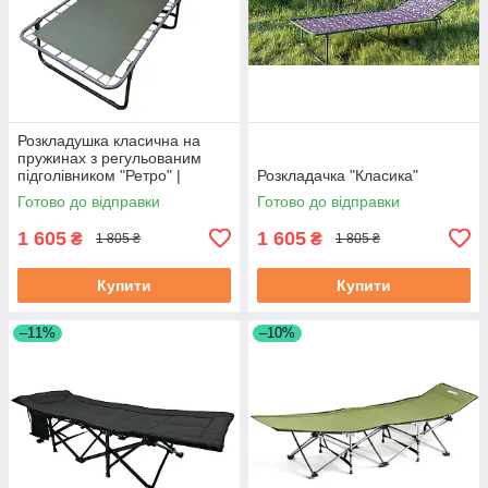
Розкладушка класична на
пружинах з регульованим
підголівником "Ретро" |
Розкладачка "Класика"
Розкладне ліжко
Готово до відправки
Готово до відправки
1 605
1 605
₴
₴
1 805 ₴
1 805 ₴
Купити
Купити
–11%
–10%