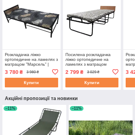
Розкладачка ліжко
Посилена розкладачка
Розк
ортопедичне на ламелях з
ліжко ортопедичне на
орто
матрацом "Марсель" |
ламелях з матрацом
матр
Розкладне ліжко
"Венеція Посилена" |
"Рут
3 780
2 799
3 4
₴
₴
3 980 ₴
3 029 ₴
Розкладне ліжко
Купити
Купити
Акційні пропозиції та новинки
–11%
–11%