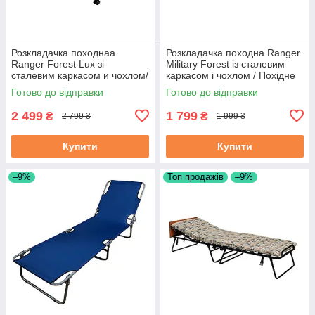
Розкладачка походнаа
Розкладачка походна Ranger
Ranger Forest Lux зі
Military Forest із сталевим
сталевим каркасом и чохлом/
каркасом і чохлом / Похідне
Походна кровать Нато
ліжко
Готово до відправки
Готово до відправки
2 499
1 799
₴
₴
2 799 ₴
1 999 ₴
Купити
Купити
–9%
Топ продажів
–9%