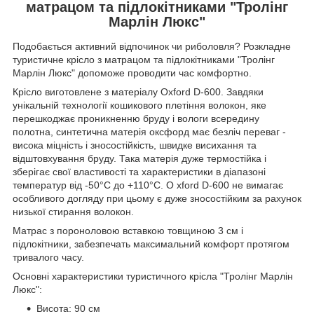
матрацом та підлокітниками "Тролінг
Марлін Люкс"
Подобається активний відпочинок чи риболовля? Розкладне
туристичне крісло з матрацом та підлокітниками "Тролінг
Марлін Люкс" допоможе проводити час комфортно.
Крісло виготовлене з матеріалу Oxford D-600. Завдяки
унікальній технології кошикового плетіння волокон, яке
перешкоджає проникненню бруду і вологи всередину
полотна, синтетична матерія оксфорд має безліч переваг -
висока міцність і зносостійкість, швидке висихання та
відштовхування бруду. Така матерія дуже термостійка і
зберігає свої властивості та характеристики в діапазоні
температур від -50°С до +110°С. O xford D-600 не вимагає
особливого догляду при цьому є дуже зносостійким за рахунок
низької стирання волокон.
Матрас з пороноловою вставкою товщиною 3 см і
підлокітники, забезпечать максимальний комфорт протягом
тривалого часу.
Основні характеристики туристичного крісла "Тролінг Марлін
Люкс":
Висота: 90 см