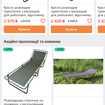
Крісло розкладне
Крісло розкладне
Кріс
туристичне з матрацом
туристичне з матрацом
тури
для риболовлі, відпочинку
для риболовлі, відпочинку
для 
на природі "Ранок Люкс"
на природі "Ранок"
на п
1 570
1 435
1 4
₴
₴
1 670 ₴
1 535 ₴
Купити
Купити
Акційні пропозиції та новинки
–11%
–11%
Розкладушка класична на
пружинах з регульованим