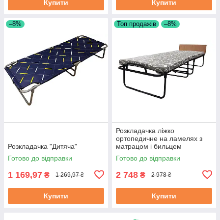
Купити
Купити
–8%
Топ продажів
–8%
Розкладачка ліжко
ортопедичне на ламелях з
Розкладачка "Дитяча"
матрацом і бильцем
"Венеція" | Розкладне ліжко
Готово до відправки
Готово до відправки
1 169,97
2 748
₴
₴
1 269,97 ₴
2 978 ₴
Купити
Купити