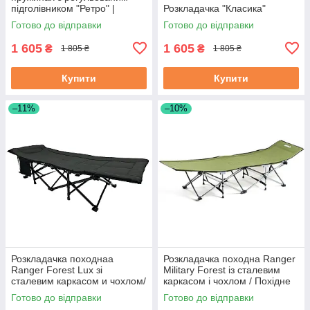
підголівником "Ретро" |
Розкладачка "Класика"
Розкладне ліжко
Готово до відправки
Готово до відправки
1 605
1 605
₴
₴
1 805 ₴
1 805 ₴
Купити
Купити
–11%
–10%
Розкладачка походнаа
Розкладачка походна Ranger
Ranger Forest Lux зі
Military Forest із сталевим
сталевим каркасом и чохлом/
каркасом і чохлом / Похідне
Походна кровать Нато
ліжко
Готово до відправки
Готово до відправки