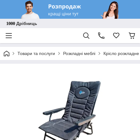
𝟏𝟎𝟎𝟎 Дрібниць
Товари та послуги
Розкладні меблі
Крісло розкладне 