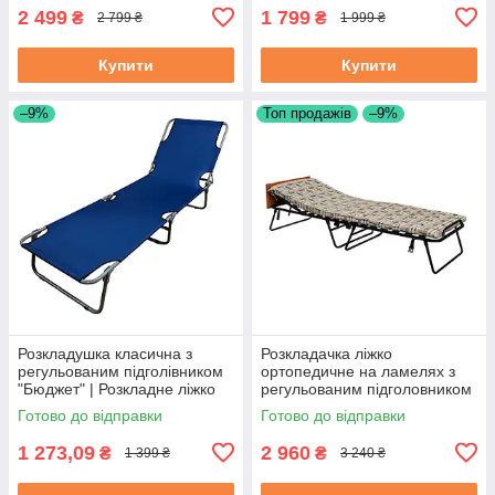
2 499
1 799
₴
₴
2 799 ₴
1 999 ₴
Купити
Купити
–9%
Топ продажів
–9%
Розкладушка класична з
Розкладачка ліжко
регульованим підголівником
ортопедичне на ламелях з
"Бюджет" | Розкладне ліжко
регульованим підголовником
«Венеція Люкс" |
Готово до відправки
Готово до відправки
Розкладушка ліжко
1 273,09
2 960
₴
₴
1 399 ₴
3 240 ₴