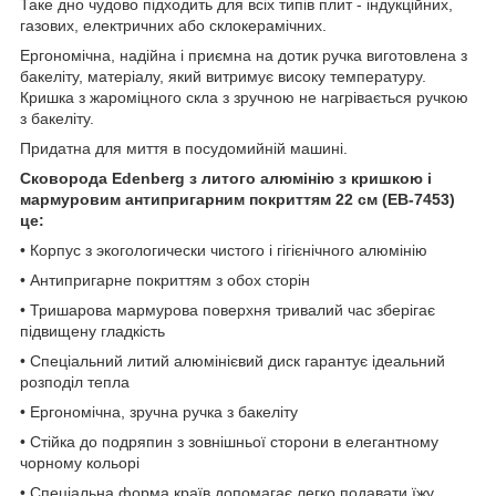
Таке дно чудово підходить для всіх типів плит - індукційних,
газових, електричних або склокерамічних.
Ергономічна, надійна і приємна на дотик ручка виготовлена з
бакеліту, матеріалу, який витримує високу температуру.
Кришка з жароміцного скла з зручною не нагрівається ручкою
з бакеліту.
Придатна для миття в посудомийній машині.
Сковорода Edenberg з литого алюмінію з кришкою і
мармуровим антипригарним покриттям 22 см (EB-7453)
це:
• Корпус з экогологически чистого і гігієнічного алюмінію
• Антипригарне покриттям з обох сторін
• Тришарова мармурова поверхня тривалий час зберігає
підвищену гладкість
• Спеціальний литий алюмінієвий диск гарантує ідеальний
розподіл тепла
• Ергономічна, зручна ручка з бакеліту
• Стійка до подряпин з зовнішньої сторони в елегантному
чорному кольорі
• Спеціальна форма країв допомагає легко подавати їжу