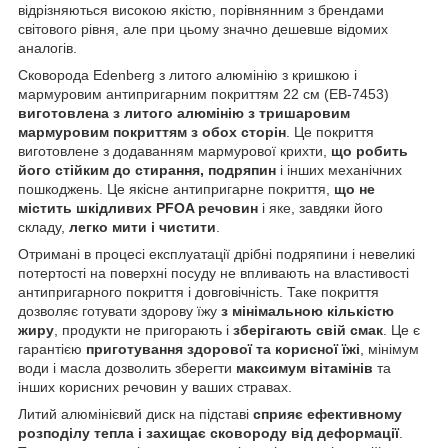
відрізняються високою якістю, порівнянним з брендами
світового рівня, але при цьому значно дешевше відомих
аналогів.
Сковорода Edenberg з литого алюмінію з кришкою і
мармуровим антипригарним покриттям 22 см (EB-7453)
виготовлена з литого алюмінію з тришаровим
мармуровим покриттям з обох сторін
. Це покриття
виготовлене з додаванням мармурової крихти,
що робить
його стійким до стирання, подряпин
і інших механічних
пошкоджень. Це якісне антипригарне покриття,
що не
містить шкідливих PFOA речовин
і яке, завдяки його
складу,
легко мити і чистити
.
Отримані в процесі експлуатації дрібні подряпини і невеликі
потертості на поверхні посуду не впливають на властивості
антипригарного покриття і довговічність. Таке покриття
дозволяє готувати здорову їжу
з мінімальною кількістю
жиру
, продукти не пригорають і
зберігають свій смак
. Це є
гарантією
приготування здорової та корисної їжі
, мінімум
води і масла дозволить зберегти
максимум вітамінів
та
інших корисних речовин у ваших стравах.
Литий алюмінієвий диск на підставі
сприяє ефективному
розподілу тепла і захищає сковороду від деформації
.