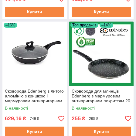
Купити
Купити
–16%
Топ продажів
–14%
Сковорода Edenberg з литого
Сковорода для млинців
алюмінію з кришкою і
Edenberg з мармуровим
мармуровим антипригарним
антипригарним покриттям 20
покриттям 26 см (EB-7455)
см (EB-3384)
В наявності
В наявності
629,16
255
₴
₴
749 ₴
295 ₴
Купити
Купити