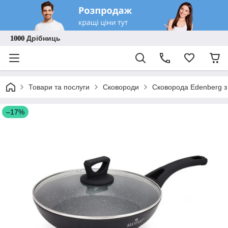
𝟏𝟎𝟎𝟎 Дрібниць
Товари та послуги
Сковороди
Сковорода Edenberg з
–17%