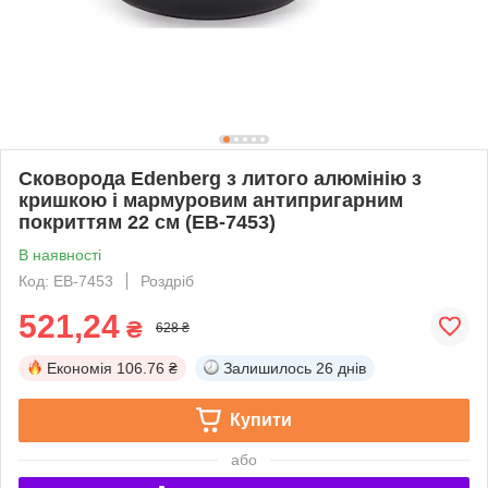
Сковорода Edenberg з литого алюмінію з
кришкою і мармуровим антипригарним
покриттям 22 см (EB-7453)
В наявності
Код: EB-7453
Роздріб
521,24
₴
628 ₴
Економія
106.76 ₴
Залишилось
26 днів
Купити
або