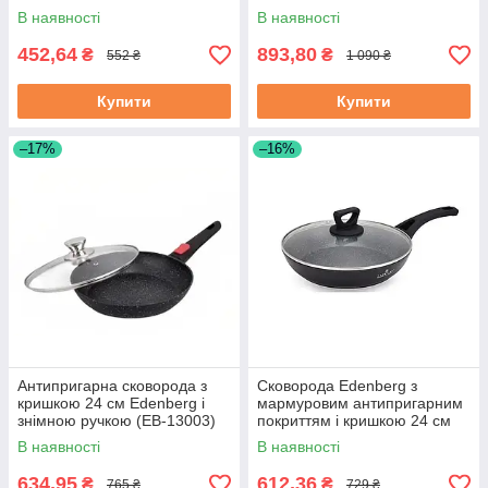
покриттям 18 см (EB-7451)
покриттям 28 см (EB-3420)
В наявності
В наявності
452,64
893,80
₴
₴
552 ₴
1 090 ₴
Купити
Купити
–17%
–16%
Антипригарна сковорода з
Сковорода Edenberg з
кришкою 24 см Edenberg і
мармуровим антипригарним
знімною ручкою (EB-13003)
покриттям і кришкою 24 см
(EB-7454)
В наявності
В наявності
634,95
612,36
₴
₴
765 ₴
729 ₴