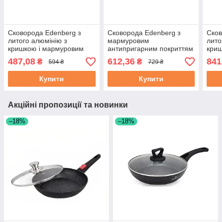
Сковорода Edenberg з
Сковорода Edenberg з
Сков
литого алюмінію з
мармуровим
лито
кришкою і мармуровим
антипригарним покриттям
криш
антипригарним покриттям
і кришкою 24 см (EB-7454)
анти
487,08
612,36
841
₴
₴
594 ₴
729 ₴
20 см (EB-7452)
22 с
Купити
Купити
Акційні пропозиції та новинки
–18%
–18%