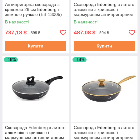
Антипригарна сковорода з
Сковорода Edenberg з литого
кришкою 28 см Edenberg і
алюмінію з кришкою і
знімною ручкою (EB-13005)
мармуровим антипригарним
покриттям 20 см (EB-7452)
В наявності
В наявності
737,18
487,08
₴
₴
899 ₴
594 ₴
Купити
Купити
–18%
–18%
Сковорода Edenberg з литого
Сковорода Edenberg з литого
алюмінію з кришкою і
алюмінію з кришкою і
мармуровим антипригарним
мармуровим антипригарним