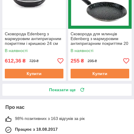
Сковорода Edenberg з
Сковорода для млинців
мармуровим антипригарним
Edenberg з мармуровим
покриттям і кришкою 24 см
антипригарним покриттям 20
(EB-7454)
см (EB-3384)
В наявності
В наявності
612,36
255
₴
₴
729 ₴
295 ₴
Купити
Купити
Показати ще
Про нас
98% позитивних з 163 відгуків за рік
Працює з 18.08.2017