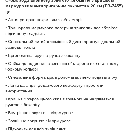
Сковорода Edenberg з литого алюмінію з кришкою і
мармуровим антипригарним покриттям 26 см (EB-7455)
це:
• Антипригарне покриттям з обох сторін
• Тришарова мармурова поверхня тривалий час зберігає
підвищену гладкість
• Спеціальний литий алюмінієвий диск гарантує ідеальний
розподіл тепла
• Ергономічна, зручна ручка з бакеліту
• Стійка до подряпин з зовнішньої сторони в елегантному
чорному кольорі
• Спеціальна форма країв допомагає легко подавати їжу
• Легка вага для додаткового комфорту і простоти
використання
• Кришка з жароміцного скла з зручною не нагрівається
ручкою з бакеліту
• Внутрішнє покриття : Мармурове
• Зовнішнє покриття : Мармурове
• Підходить для всіх типів плит