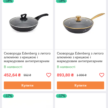
–18%
–18%
Сковорода Edenberg з литого
Сковорода Edenberg з литого
алюмінію з кришкою і
алюмінію з кришкою і
мармуровим антипригарним
мармуровим антипригарним
покриттям 18 см (EB-7451)
покриттям 28 см (EB-3420)
В наявності
В наявності
452,64
893,80
₴
₴
552 ₴
1 090 ₴
Купити
Купити
–17%
–17%