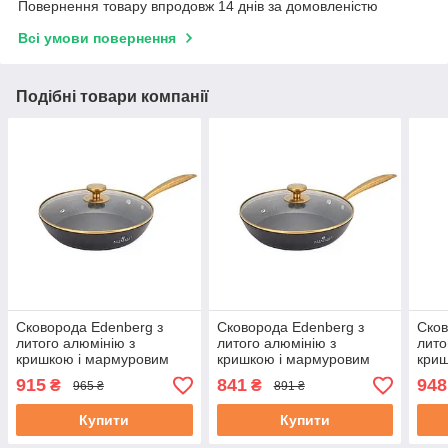
Повернення товару впродовж 14 днів за домовленістю
Всі умови повернення
Подібні товари компанії
Сковорода Edenberg з
Сковорода Edenberg з
Сков
литого алюмінію з
литого алюмінію з
лито
кришкою і мармуровим
кришкою і мармуровим
криш
антипригарним покриттям
антипригарним покриттям
анти
915
841
948
₴
₴
965 ₴
891 ₴
24 см (EB-3418)
22 см (EB-3417)
26 с
Купити
Купити