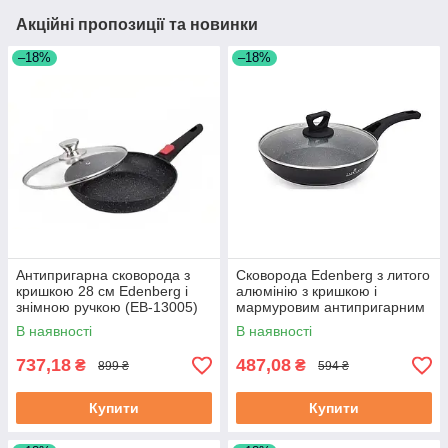
Акційні пропозиції та новинки
–18%
–18%
Антипригарна сковорода з
Сковорода Edenberg з литого
кришкою 28 см Edenberg і
алюмінію з кришкою і
знімною ручкою (EB-13005)
мармуровим антипригарним
покриттям 20 см (EB-7452)
В наявності
В наявності
737,18
487,08
₴
₴
899 ₴
594 ₴
Купити
Купити