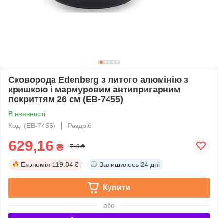
Сковорода Edenberg з литого алюмінію з
кришкою і мармуровим антипригарним
покриттям 26 см (EB-7455)
В наявності
Код: (EB-7455)
Роздріб
629,16
₴
749 ₴
Економія
119.84 ₴
Залишилось
24 дні
Купити
або