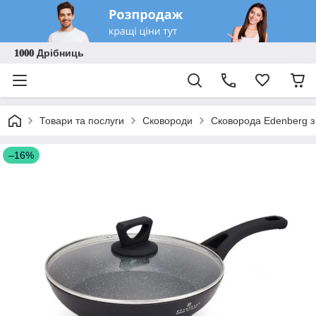
𝟏𝟎𝟎𝟎 Дрібниць
Товари та послуги
Сковороди
Сковорода Edenberg з
–16%