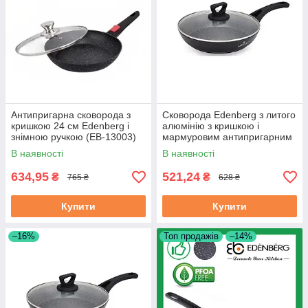
Антипригарна сковорода з
Сковорода Edenberg з литого
кришкою 24 см Edenberg і
алюмінію з кришкою і
знімною ручкою (EB-13003)
мармуровим антипригарним
покриттям 22 см (EB-7453)
В наявності
В наявності
634,95
521,24
₴
₴
765 ₴
628 ₴
Купити
Купити
–16%
Топ продажів
–14%