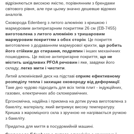
відрізняються високою якістю, порівнянним з брендами
світового рівня, але при цьому значно дешевше відомих
аналогів.
Сковорода Edenberg з литого алюмінію з кришкою і
мармуровим антипригарним покриттям 26 см (EB-7455)
виготовлена з литого алюмінію з тришаровим
мармуровим покриттям з обох сторін
. Це покриття
виготовлене з додаванням мармурової крихти,
що робить
його стійким до стирання, подряпин
і інших механічних
пошкоджень. Це якісне антипригарне покриття,
що не
містить шкідливих PFOA речовин
і яке, завдяки його
складу,
легко мити і чистити
.
Литий алюмінієвий диск на підставі
сприяє ефективному
розподілу тепла і захищає сковороду від деформації
.
Таке дно чудово підходить для всіх типів плит - індукційних,
газових, електричних або склокерамічних.
Ергономічна, надійна і приємна на дотик ручка виготовлена з
бакеліту, матеріалу, який витримує високу температуру.
Кришка з жароміцного скла з зручною не нагрівається ручкою
з бакеліту.
Придатна для миття в посудомийній машині.