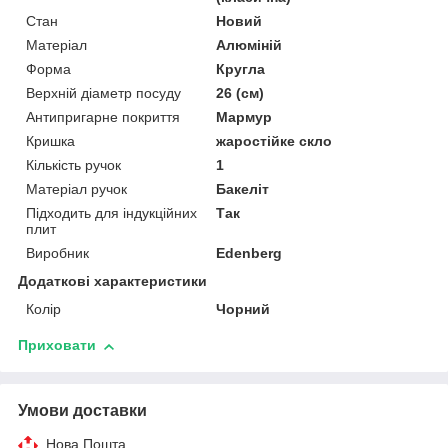
Стан
Новий
Матеріал
Алюміній
Форма
Кругла
Верхній діаметр посуду
26 (см)
Антипригарне покриття
Мармур
Кришка
жаростійке скло
Кількість ручок
1
Матеріал ручок
Бакеліт
Підходить для індукційних
Так
плит
Виробник
Edenberg
Додаткові характеристики
Колір
Чорний
Приховати
Умови доставки
Нова Пошта