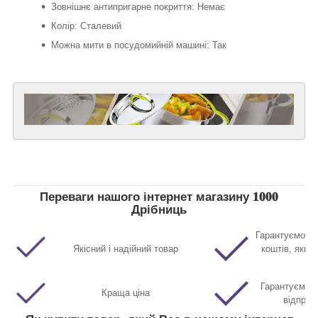
Зовнішнє антипригарне покриття: Немає
Колір: Сталевий
Можна мити в посудомийній машині: Так
Переваги нашого інтернет магазину 𝟏𝟎𝟎𝟎
Дрібниць
Гарантуємо п
Якісний і надійний товар
коштів, якщо
Гарантуємо м
Краща ціна
відправ