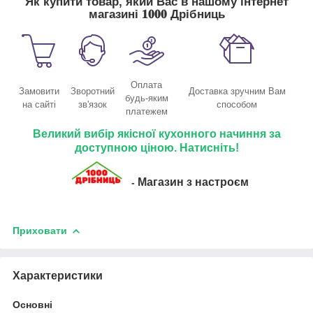
Як купити товар, який Вас в нашому інтернет
магазині 𝟏𝟎𝟎𝟎 Дрібниць
Оплата
Замовити
Зворотний
Доставка зручним Вам
будь-яким
на сайті
зв'язок
способом
платежем
Великий вибір якісної кухонного начиння за
доступною ціною. Натисніть!
Магазин з настроєм
-
Приховати
Характеристики
Основні