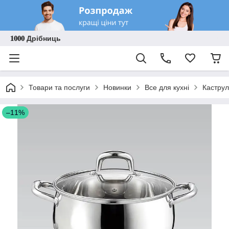
𝟏𝟎𝟎𝟎 Дрібниць
Товари та послуги
Новинки
Все для кухні
Каструл
–11%