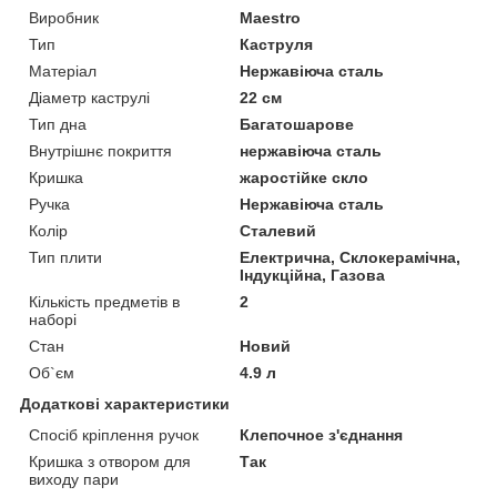
Виробник
Maestro
Тип
Каструля
Матеріал
Нержавіюча сталь
Діаметр каструлі
22 см
Тип дна
Багатошарове
Внутрішнє покриття
нержавіюча сталь
Кришка
жаростійке скло
Ручка
Нержавіюча сталь
Колір
Сталевий
Тип плити
Електрична, Склокерамічна,
Індукційна, Газова
Кількість предметів в
2
наборі
Стан
Новий
Об`єм
4.9 л
Додаткові характеристики
Спосіб кріплення ручок
Клепочное з'єднання
Кришка з отвором для
Так
виходу пари