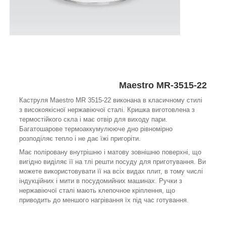
Maestro MR-3515-22
Каструля Maestro MR 3515-22 виконана в класичному стилі
з високоякісної нержавіючої сталі. Кришка виготовлена з
термостійкого скла і має отвір для виходу пари.
Багатошарове термоаккумулююче дно рівномірно
розподіляє тепло і не дає їжі пригоріти.
Має поліровану внутрішню і матову зовнішню поверхні, що
вигідно виділяє її на тлі решти посуду для приготування. Ви
можете використовувати її на всіх видах плит, в тому числі
індукційних і мити в посудомийних машинах. Ручки з
нержавіючої сталі мають клепочное кріплення, що
приводить до меншого нагрівання їх під час готування.