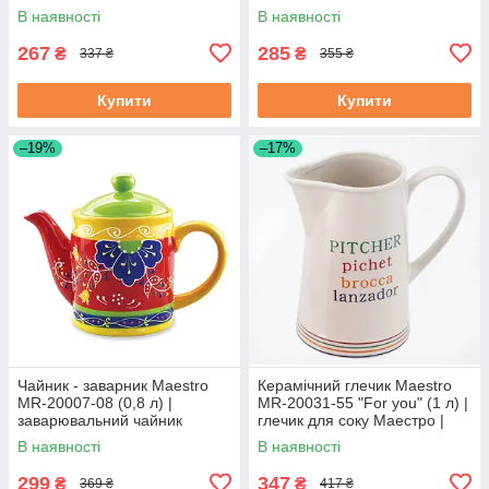
Маестро | керамічний чайник
для води Маестро
В наявності
В наявності
Маестро
267
285
₴
₴
337 ₴
355 ₴
Купити
Купити
–19%
–17%
Чайник - заварник Maestro
Керамічний глечик Maestro
MR-20007-08 (0,8 л) |
MR-20031-55 "For you" (1 л) |
заварювальний чайник
глечик для соку Маестро |
Маестро | керамічний чайник
ємність для води Маестро
В наявності
В наявності
Маестро
299
347
₴
₴
369 ₴
417 ₴