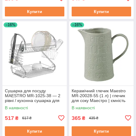
Купити
Купити
–16%
–16%
Сушарка для посуду
Керамічний глечик Maestro
MAESTRO MR-1025-38 — 2
MR-20028-55 (1 л) | глечик
рівні / кухонна сушарка для
для соку Маестро | ємність
посуду Маестро
для води Маестро
В наявності
В наявності
517
365
₴
₴
617 ₴
435 ₴
Купити
Купити