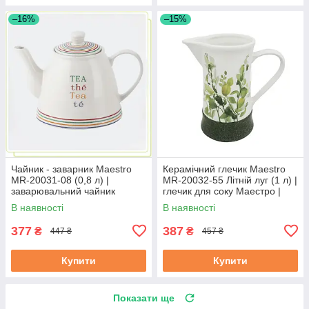
–16%
–15%
Чайник - заварник Maestro
Керамічний глечик Maestro
MR-20031-08 (0,8 л) |
MR-20032-55 Літній луг (1 л) |
заварювальний чайник
глечик для соку Маестро |
Маестро | керамічний чайник
ємність для води Маестро
В наявності
В наявності
Маестро
377
387
₴
₴
447 ₴
457 ₴
Купити
Купити
Показати ще