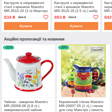
Каструля із неіржавіючої
Каструля з нержавіючої
Каст
сталі з кришкою Maestro
сталі з кришкою Maestro
нерж
MR-3510-20 (3 л) Маестро
MR-3519-18 (2.5 л) | набір
MR-3
посуду Маестро | каструлі
посу
834
893
842
₴
₴
884 ₴
963 ₴
Маестро
Мае
Купити
Купити
Акційні пропозиції та новинки
–21%
–20%
Чайник - заварник Maestro
Керамічний глечик Maestro
MR-20008-08 (0,8 л) |
MR-20007-55 (1 л) | глечик
заварювальний чайник
для соку Маестро | ємність