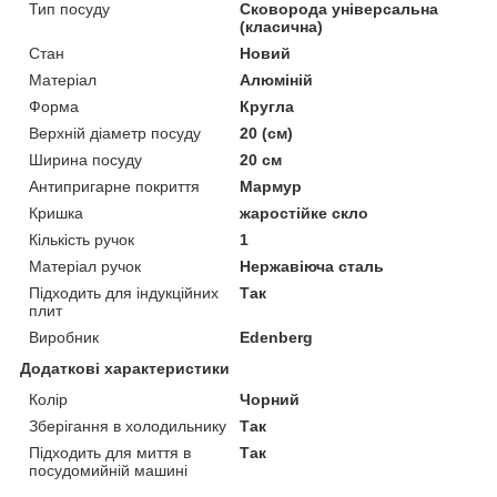
Тип посуду
Сковорода універсальна
(класична)
Стан
Новий
Матеріал
Алюміній
Форма
Кругла
Верхній діаметр посуду
20 (см)
Ширина посуду
20 см
Антипригарне покриття
Мармур
Кришка
жаростійке скло
Кількість ручок
1
Матеріал ручок
Нержавіюча сталь
Підходить для індукційних
Так
плит
Виробник
Edenberg
Додаткові характеристики
Колір
Чорний
Зберігання в холодильнику
Так
Підходить для миття в
Так
посудомийній машині