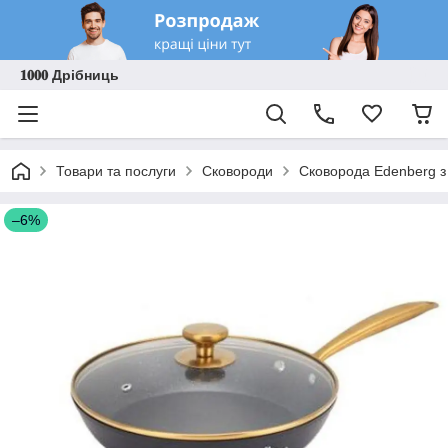
𝟏𝟎𝟎𝟎 Дрібниць
Товари та послуги
Сковороди
Сковорода Edenberg з
–6%