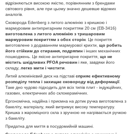
відрізняються високою якістю, порівнянним з брендами
світового рівня, але при цьому значно дешевше відомих
аналогів.
Сковорода Edenberg з литого алюмінію з кришкою і
мармуровим антипригарним покриттям 20 см (EB-3416)
виготовлена з литого алюмінію з тришаровим
мармуровим покриттям з обох сторін
. Це покриття
виготовлене з додаванням мармурової крихти,
що робить
його стійким до стирання, подряпин
і інших механічних
пошкоджень. Це якісне антипригарне покриття,
що не
містить шкідливих PFOA речовин
і яке, завдяки його
складу,
легко мити і чистити
.
Литий алюмінієвий диск на підставі
сприяє ефективному
розподілу тепла і захищає сковороду від деформації
.
Таке дно чудово підходить для всіх типів плит - індукційних,
газових, електричних або склокерамічних.
Ергономічна, надійна і приємна на дотик ручка виготовлена з
бакеліту, матеріалу, який витримує високу температуру.
Кришка з жароміцного скла з зручною не нагрівається ручкою
з бакеліту.
Придатна для миття в посудомийній машині.