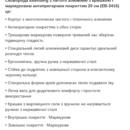
Сковорода Edenberg з литого алюмінію з кришкою і
мармуровим антипригарним покриттям 20 см (EB-3416)
це:
• Корпус з экогологически чистого і гігієнічного алюмінію
• Антипригарне покриттям з обох сторін
• Тришарова мармурова поверхня тривалий час зберігає
підвищену гладкість
• Спеціальний литий алюмінієвий диск гарантує ідеальний
розподіл тепла
• Ергономічна, зручна ручка з нержавіючої сталі
• Стійка до подряпин з зовнішньої сторони в елегантному
чорному кольорі
• Спеціальна форма країв допомагає легко подавати їжу
• Легка вага для додаткового комфорту і простоти
використання
• Кришка з жароміцного скла з зручною не нагрівається
ручкою з нержавіючої сталі
• Внутрішнє покриття : Мармурове
• Зовнішнє покриття : Мармурове