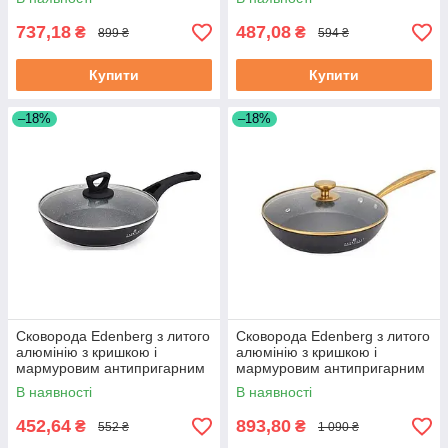
737,18
487,08
₴
₴
899 ₴
594 ₴
Купити
Купити
–18%
–18%
Сковорода Edenberg з литого
Сковорода Edenberg з литого
алюмінію з кришкою і
алюмінію з кришкою і
мармуровим антипригарним
мармуровим антипригарним
покриттям 18 см (EB-7451)
покриттям 28 см (EB-3420)
В наявності
В наявності
452,64
893,80
₴
₴
552 ₴
1 090 ₴