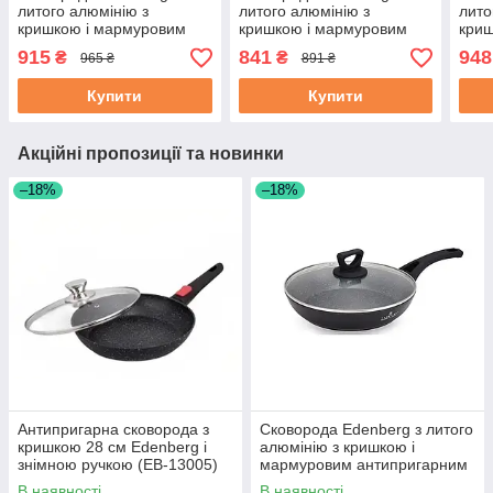
литого алюмінію з
литого алюмінію з
лито
кришкою і мармуровим
кришкою і мармуровим
криш
антипригарним покриттям
антипригарним покриттям
анти
915
841
948
₴
₴
965 ₴
891 ₴
24 см (EB-3418)
22 см (EB-3417)
26 с
Купити
Купити
Акційні пропозиції та новинки
–18%
–18%
Антипригарна сковорода з
Сковорода Edenberg з литого
кришкою 28 см Edenberg і
алюмінію з кришкою і
знімною ручкою (EB-13005)
мармуровим антипригарним
покриттям 20 см (EB-7452)
В наявності
В наявності