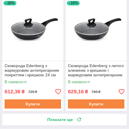
–16%
–16%
Сковорода Edenberg з
Сковорода Edenberg з литого
мармуровим антипригарним
алюмінію з кришкою і
покриттям і кришкою 24 см
мармуровим антипригарним
(EB-7454)
покриттям 26 см (EB-7455)
В наявності
В наявності
612,36
629,16
₴
₴
729 ₴
749 ₴
Купити
Купити
Показати ще