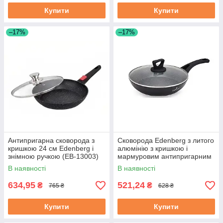
Купити
Купити
–17%
–17%
Антипригарна сковорода з
Сковорода Edenberg з литого
кришкою 24 см Edenberg і
алюмінію з кришкою і
знімною ручкою (EB-13003)
мармуровим антипригарним
покриттям 22 см (EB-7453)
В наявності
В наявності
634,95
521,24
₴
₴
765 ₴
628 ₴
Купити
Купити