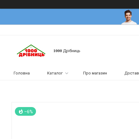
𝟏𝟎𝟎𝟎 Дрібниць
Головна
Каталог
Про магазин
Достав
–6%