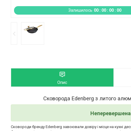
Залишилось
0
0
0
0
0
0
0
0
Опис
Сковорода Edenberg з литого алюм
Неперевершена 
Сковороди бренду Edenberg завоювали довіру і місце на кухні де