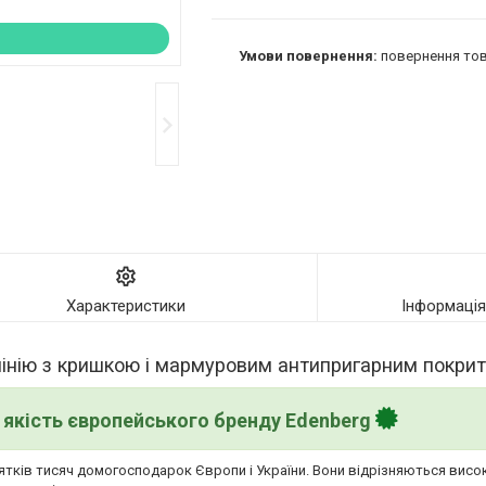
повернення тов
Характеристики
Інформаці
інію з кришкою і мармуровим антипригарним покри
якість європейського бренду Edenberg
сятків тисяч домогосподарок Європи і України. Вони відрізняються висо