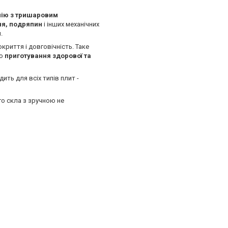
нію з тришаровим
ня, подряпин
і інших механічних
и
.
криття і довговічність. Таке
єю
приготування здорової та
дить для всіх типів плит -
го скла з зручною не