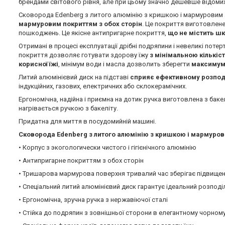
брендами світового рівня, але при цьому значно дешевше відомих
Сковорода Edenberg з литого алюмінію з кришкою і мармуровим 
мармуровим покриттям з обох сторін
. Це покриття виготовлен
пошкоджень. Це якісне антипригарне покриття,
що не містить ш
Отримані в процесі експлуатації дрібні подряпини і невеликі поте
покриття дозволяє готувати здорову їжу
з мінімальною кількіс
корисної їжі
, мінімум води і масла дозволить зберегти
максимум 
Литий алюмінієвий диск на підставі
сприяє ефективному розподі
індукційних, газових, електричних або склокерамічних.
Ергономічна, надійна і приємна на дотик ручка виготовлена з бак
нагрівається ручкою з бакеліту.
Придатна для миття в посудомийній машині.
Сковорода Edenberg з литого алюмінію з кришкою і мармуров
• Корпус з экогологически чистого і гігієнічного алюмінію
• Антипригарне покриттям з обох сторін
• Тришарова мармурова поверхня тривалий час зберігає підвищен
• Спеціальний литий алюмінієвий диск гарантує ідеальний розподі
• Ергономічна, зручна ручка з нержавіючої сталі
• Стійка до подряпин з зовнішньої сторони в елегантному чорном