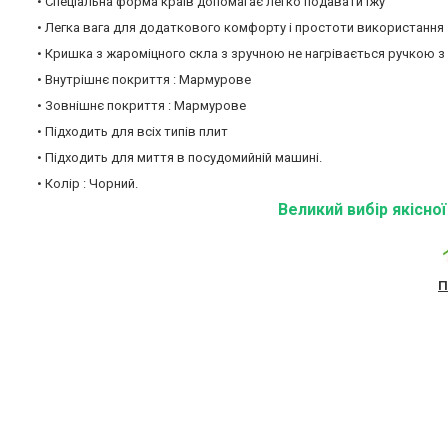
• Спеціальна форма країв допомагає легко подавати їжу
• Легка вага для додаткового комфорту і простоти використання
• Кришка з жароміцного скла з зручною не нагрівається ручкою з
• Внутрішнє покриття : Мармурове
• Зовнішнє покриття : Мармурове
• Підходить для всіх типів плит
• Підходить для миття в посудомийній машині.
• Колір : Чорний.
Великий вибір якісно
П