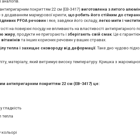
 аналогів.
антипригарним покриттям 22 см (EB-3417)
виготовлена з литого алюмі
е з додаванням мармурової крихти,
що робить його стійким до стиран
кідливих PFOA речовин
і яке, завдяки його складу,
легко мити і чистит
ртості на поверхні посуду не впливають на властивості антипригарного по
тю жиру
, продукти не пригорають і
зберігають свій смак
. Це є гаранті
вітамінів
та інших корисних речовин у ваших стравах.
лу тепла і захищає сковороду від деформації
. Таке дно чудово підхо
еліту, матеріалу, який витримує високу температуру. Кришка з жароміцно
им антипригарним покриттям 22 см (EB-3417) це:
у гладкість
л тепла
у кольорі