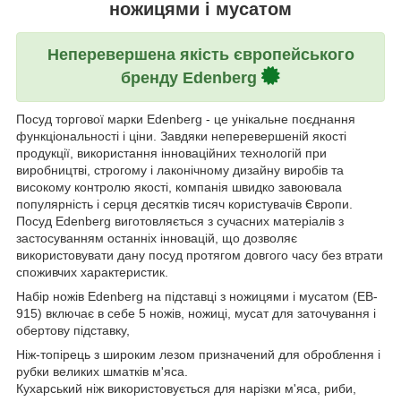
ножицями і мусатом
Неперевершена якість європейського
бренду Edenberg
Посуд торгової марки Edenberg - це унікальне поєднання
функціональності і ціни. Завдяки неперевершеній якості
продукції, використання інноваційних технологій при
виробництві, строгому і лаконічному дизайну виробів та
високому контролю якості, компанія швидко завоювала
популярність і серця десятків тисяч користувачів Європи.
Посуд Edenberg виготовляється з сучасних матеріалів з
застосуванням останніх інновацій, що дозволяє
використовувати дану посуд протягом довгого часу без втрати
споживчих характеристик.
Набір ножів Edenberg на підставці з ножицями і мусатом (EB-
915) включає в себе 5 ножів, ножиці, мусат для заточування і
обертову підставку,
Ніж-топірець з широким лезом призначений для оброблення і
рубки великих шматків м'яса.
Кухарський ніж використовується для нарізки м'яса, риби,