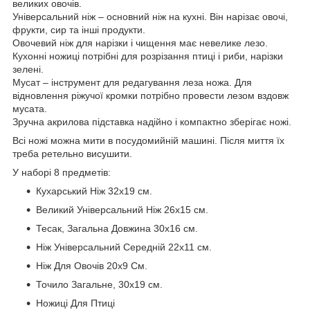
великих овочів.
Універсальний ніж – основний ніж на кухні. Він нарізає овочі,
фрукти, сир та інші продукти.
Овочевий ніж для нарізки і чищення має невелике лезо.
Кухонні ножиці потрібні для розрізання птиці і риби, нарізки
зелені.
Мусат – інструмент для редагування леза ножа. Для
відновлення ріжучої кромки потрібно провести лезом вздовж
мусата.
Зручна акрилова підставка надійно і компактно зберігає ножі.
Всі ножі можна мити в посудомийній машині. Після миття їх
треба ретельно висушити.
У наборі 8 предметів:
Кухарський Ніж 32x19 см.
Великий Універсальний Ніж 26x15 см.
Тесак, Загальна Довжина 30x16 см.
Ніж Універсальний Середній 22x11 см.
Ніж Для Овочів 20x9 См.
Точило Загальне, 30x19 см.
Ножиці Для Птиці