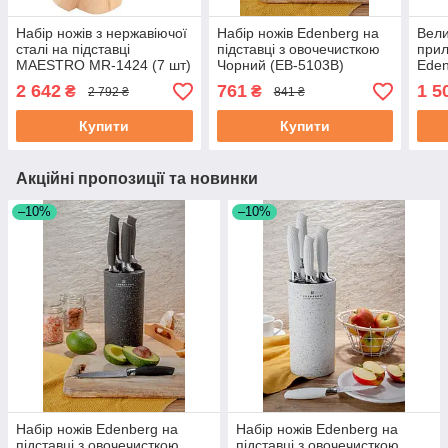
Набір ножів з нержавіючої
Набір ножів Edenberg на
Вели
сталі на підставці
підставці з овочечисткою
прил
MAESTRO MR-1424 (7 шт)
Чорний (EB-5103B)
Eden
| кухонний ніж | ножі
3615
2 642
761
1 5
₴
₴
2 792 ₴
841 ₴
Маестро, Маестро
Купити
Купити
Акційні пропозиції та новинки
–10%
–10%
Набір ножів Edenberg на
Набір ножів Edenberg на
підставці з овочечисткою
підставці з овочечисткою