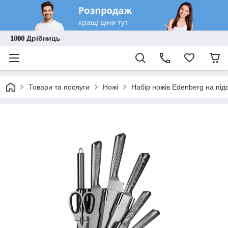
𝟏𝟎𝟎𝟎 Дрібниць
Товари та послуги
Ножі
Набір ножів Edenberg на під