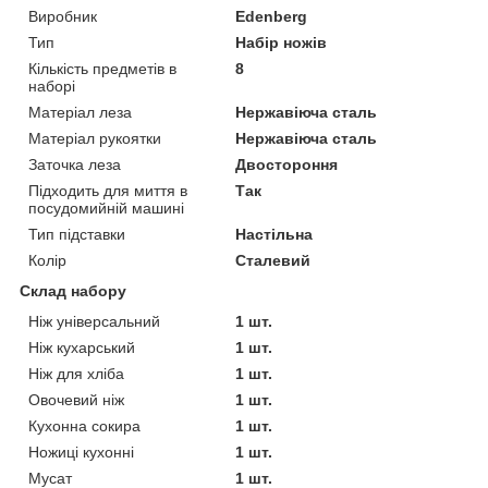
Виробник
Edenberg
Тип
Набір ножів
Кількість предметів в
8
наборі
Матеріал леза
Нержавіюча сталь
Матеріал рукоятки
Нержавіюча сталь
Заточка леза
Двостороння
Підходить для миття в
Так
посудомийній машині
Тип підставки
Настільна
Колір
Сталевий
Склад набору
Ніж універсальний
1 шт.
Ніж кухарський
1 шт.
Ніж для хліба
1 шт.
Овочевий ніж
1 шт.
Кухонна сокира
1 шт.
Ножиці кухонні
1 шт.
Мусат
1 шт.