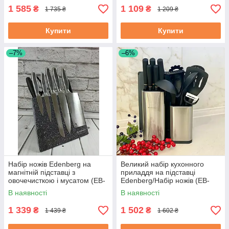
1 585
1 109
₴
₴
1 735 ₴
1 209 ₴
Купити
Купити
–7%
–6%
Набір ножів Edenberg на
Великий набір кухонного
магнітній підставці з
приладдя на підставці
овочечисткою і мусатом (EB-
Edenberg/Набір ножів (EB-
3614)
3615)
В наявності
В наявності
1 339
1 502
₴
₴
1 439 ₴
1 602 ₴