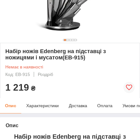
Набір ножів Edenberg на підставці з
ножицями і мусатом(EB-915)
Немає в наявності
Код: EB-915
Роздріб
1 219
₴
Опис
Характеристики
Доставка
Оплата
Умови п
Опис
Набір ножів Edenberg на підставці з