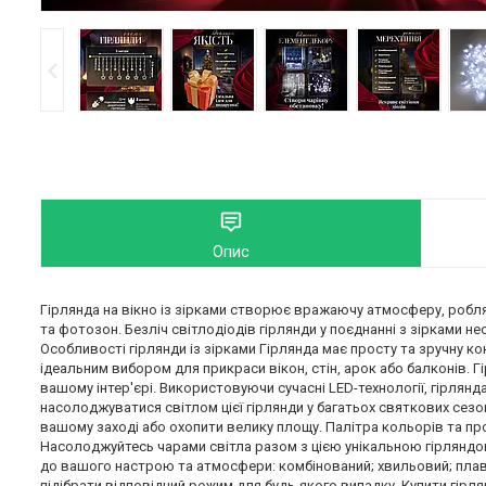
Опис
Гірлянда на вікно із зірками створює вражаючу атмосферу, роблячи
та фотозон. Безліч світлодіодів гірлянди у поєднанні з зіркам
Особливості гірлянди із зірками Гірлянда має просту та зручну ко
ідеальним вибором для прикраси вікон, стін, арок або балконів. 
вашому інтер'єрі. Використовуючи сучасні LED-технології, гірлян
насолоджуватися світлом цієї гірлянди у багатьох святкових сезо
вашому заході або охопити велику площу. Палітра кольорів та пр
Насолоджуйтесь чарами світла разом з цією унікальною гірляндою
до вашого настрою та атмосфери: комбінований; хвильовий; плавне
підібрати відповідний режим для будь-якого випадку. Купити гірлян