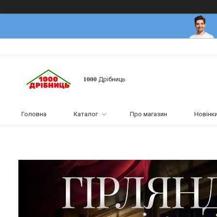
𝟏𝟎𝟎𝟎 Дрібниць
Головна
Каталог
Про магазин
Новінк