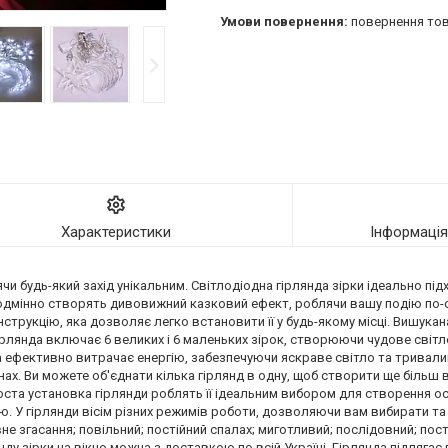
повернення тов
Характеристики
Інформаці
 будь-який захід унікальним. Світлодіодна гірлянда зірки ідеально підх
и неодмінно створять дивовижний казковий ефект, роблячи вашу подію п
нструкцію, яка дозволяє легко встановити її у будь-якому місці. Вишука
Гірлянда включає 6 великих і 6 маленьких зірок, створюючи чудове світл
да ефективно витрачає енергію, забезпечуючи яскраве світло та тривали
нах. Ви можете об'єднати кілька гірлянд в одну, щоб створити ще біль
оста установка гірлянди роблять її ідеальним вибором для створення 
. У гірлянди вісім різних режимів роботи, дозволяючи вам вибирати та
 згасання; повільний; постійний спалах; миготливий; послідовний; пост
ду зірки на вікно можна з доставкою по всій Україні. Гірлянда підлягає