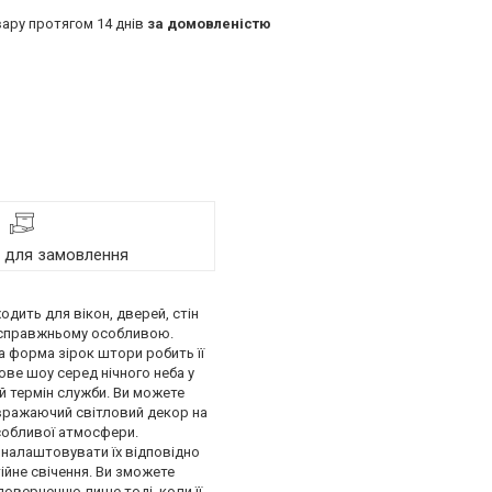
ару протягом 14 днів
за домовленістю
я для замовлення
одить для вікон, дверей, стін
о-справжньому особливою.
на форма зірок штори робить її
ове шоу серед нічного неба у
й термін служби. Ви можете
ш вражаючий світловий декор на
особливої атмосфери.
 налаштовувати їх відповідно
ійне свічення. Ви зможете
 поверненню лише тоді, коли її