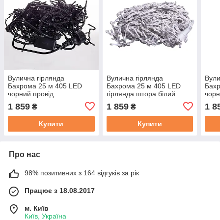
Вулична гірлянда
Вулична гірлянда
Вули
Бахрома 25 м 405 LED
Бахрома 25 м 405 LED
Бахр
чорний провід
гірлянда штора білий
чорн
Мультиколор 25MBML
провід Багатобарвність
25M
1 859
1 859
1 8
₴
₴
25MWML
Купити
Купити
Про нас
98% позитивних з 164 відгуків за рік
Працює з 18.08.2017
м. Київ
Київ, Україна