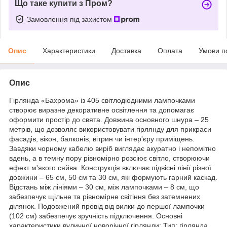
Що таке купити з Пром?
Замовлення під захистом
Опис
Характеристики
Доставка
Оплата
Умови п
Опис
Гірлянда «Бахрома» із 405 світлодіодними лампочками
створює виразне декоративне освітлення та допомагає
оформити простір до свята. Довжина основного шнура – ​​25
метрів, що дозволяє використовувати гірлянду для прикраси
фасадів, вікон, балконів, вітрин чи інтер'єру приміщень.
Завдяки чорному кабелю виріб виглядає акуратно і непомітно
вдень, а в темну пору рівномірно розсіює світло, створюючи
ефект м'якого сяйва. Конструкція включає підвісні лінії різної
довжини – 65 см, 50 см та 30 см, які формують гарний каскад.
Відстань між лініями – 30 см, між лампочками – 8 см, що
забезпечує щільне та рівномірне світіння без затемнених
ділянок. Подовжений провід від вилки до першої лампочки
(102 см) забезпечує зручність підключення. Основні
характеристики вуличної новорічної гірлянди: Тип: гірлянда