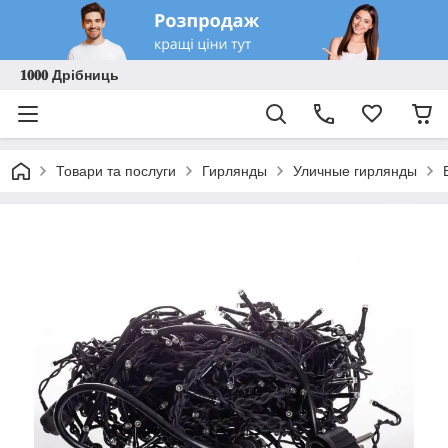
𝟏𝟎𝟎𝟎 Дрібниць
Товари та послуги
Гирлянды
Уличные гирлянды