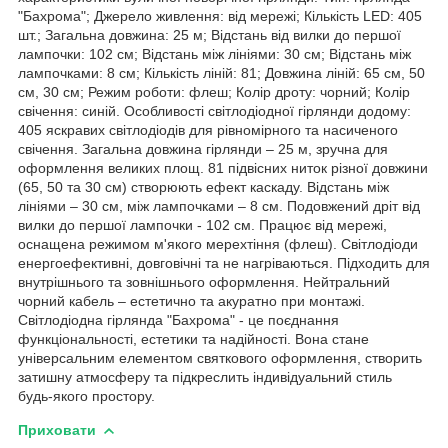
"Бахрома"; Джерело живлення: від мережі; Кількість LED: 405
шт.; Загальна довжина: 25 м; Відстань від вилки до першої
лампочки: 102 см; Відстань між лініями: 30 см; Відстань між
лампочками: 8 см; Кількість ліній: 81; Довжина ліній: 65 см, 50
см, 30 см; Режим роботи: флеш; Колір дроту: чорний; Колір
свічення: синій. Особливості світлодіодної гірлянди додому:
405 яскравих світлодіодів для рівномірного та насиченого
свічення. Загальна довжина гірлянди – 25 м, зручна для
оформлення великих площ. 81 підвісних ниток різної довжини
(65, 50 та 30 см) створюють ефект каскаду. Відстань між
лініями – 30 см, між лампочками – 8 см. Подовжений дріт від
вилки до першої лампочки - 102 см. Працює від мережі,
оснащена режимом м'якого мерехтіння (флеш). Світлодіоди
енергоефективні, довговічні та не нагріваються. Підходить для
внутрішнього та зовнішнього оформлення. Нейтральний
чорний кабель – естетично та акуратно при монтажі.
Світлодіодна гірлянда "Бахрома" - це поєднання
функціональності, естетики та надійності. Вона стане
універсальним елементом святкового оформлення, створить
затишну атмосферу та підкреслить індивідуальний стиль
будь-якого простору.
Приховати