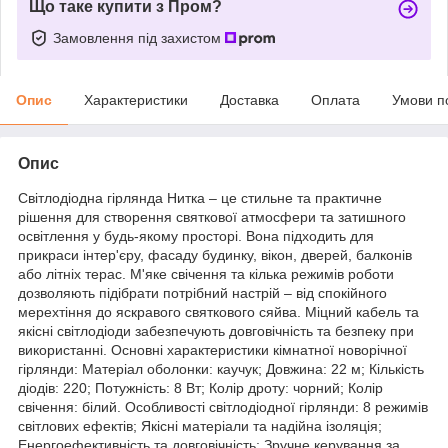
Що таке купити з Пром?
Замовлення під захистом
Опис
Характеристики
Доставка
Оплата
Умови п
Опис
Світлодіодна гірлянда Нитка – це стильне та практичне
рішення для створення святкової атмосфери та затишного
освітлення у будь-якому просторі. Вона підходить для
прикраси інтер'єру, фасаду будинку, вікон, дверей, балконів
або літніх терас. М'яке свічення та кілька режимів роботи
дозволяють підібрати потрібний настрій – від спокійного
мерехтіння до яскравого святкового сяйва. Міцний кабель та
якісні світлодіоди забезпечують довговічність та безпеку при
використанні. Основні характеристики кімнатної новорічної
гірлянди: Матеріал оболонки: каучук; Довжина: 22 м; Кількість
діодів: 220; Потужність: 8 Вт; Колір дроту: чорний; Колір
свічення: білий. Особливості світлодіодної гірлянди: 8 режимів
світлових ефектів; Якісні матеріали та надійна ізоляція;
Енергоефективність та довговічність; Зручне керування за