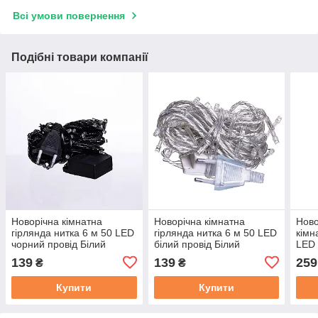
Всі умови повернення
Подібні товари компанії
Новорічна кімнатна
Новорічна кімнатна
Ново
гірлянда нитка 6 м 50 LED
гірлянда нитка 6 м 50 LED
кімн
чорний провід Білий
білий провід Білий
LED 
W50LED6MBW
W50LED6MWW
W12
139
139
259
₴
₴
Купити
Купити