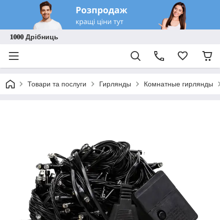
𝟏𝟎𝟎𝟎 Дрібниць
Товари та послуги
Гирлянды
Комнатные гирлянды