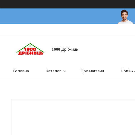
𝟏𝟎𝟎𝟎 Дрібниць
Головна
Каталог
Про магазин
Новінк