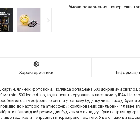
повернення тов
Характеристики
Інформаці
ін, картин, ялинок, фотозони. Гірлянда обладнана 500 яскравими світлод
 метрів; 500 led світлодіодів; пульт керування; клас захисту IP44. Новор
собливого атмосферного світла у вашому будинку чи на заході будь-яког
повідно до настрою та атмосфери: комбінований; хвильовий; плавне зга
ідібрати відповідний режим для будь-якого випадку. Купити гірлянду крап
лише тоді, коли її справність перевірено поштою. У всіх інших випадках