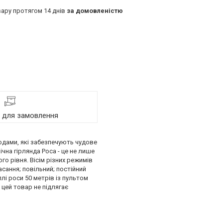
ару протягом 14 днів
за домовленістю
я для замовлення
іодами, які забезпечують чудове
ічна гірлянда Роса - це не лише
о рівня. Вісім різних режимів
сання; повільний; постійний
лі роси 50 метрів із пультом
 цей товар не підлягає