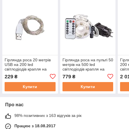
Гірлянда роса 20 метрів
Гірлянда роса на пульті 50
Гірл
USB на 200 led
метрів на 500 led
200 
світлодіодів крапля на
світлодіодів крапля на
світ
білому дроті біла
білому дроті біла
зеле
229
779
2 0
₴
₴
USB200L20MWW
500L50MWW
200
Купити
Купити
Про нас
98% позитивних з 163 відгуків за рік
Працює з 18.08.2017