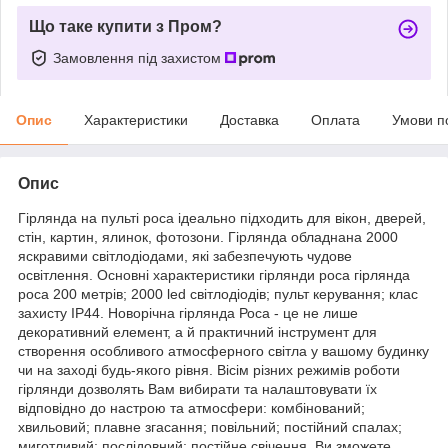
Що таке купити з Пром?
Замовлення під захистом
Опис
Характеристики
Доставка
Оплата
Умови п
Опис
Гірлянда на пульті роса ідеально підходить для вікон, дверей,
стін, картин, ялинок, фотозони. Гірлянда обладнана 2000
яскравими світлодіодами, які забезпечують чудове
освітлення. Основні характеристики гірлянди роса гірлянда
роса 200 метрів; 2000 led світлодіодів; пульт керування; клас
захисту IP44. Новорічна гірлянда Роса - це не лише
декоративний елемент, а й практичний інструмент для
створення особливого атмосферного світла у вашому будинку
чи на заході будь-якого рівня. Вісім різних режимів роботи
гірлянди дозволять Вам вибирати та налаштовувати їх
відповідно до настрою та атмосфери: комбінований;
хвильовий; плавне згасання; повільний; постійний спалах;
миготливий; послідовний; постійне свічення. Ви зможете