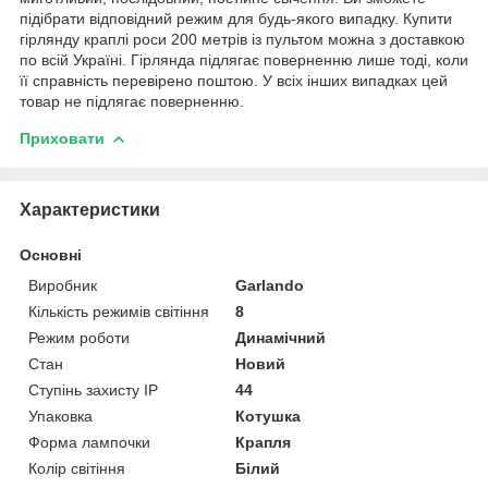
підібрати відповідний режим для будь-якого випадку. Купити
гірлянду краплі роси 200 метрів із пультом можна з доставкою
по всій Україні. Гірлянда підлягає поверненню лише тоді, коли
її справність перевірено поштою. У всіх інших випадках цей
товар не підлягає поверненню.
Приховати
Характеристики
Основні
Виробник
Garlando
Кількість режимів світіння
8
Режим роботи
Динамічний
Стан
Новий
Ступінь захисту IP
44
Упаковка
Котушка
Форма лампочки
Крапля
Колір світіння
Білий