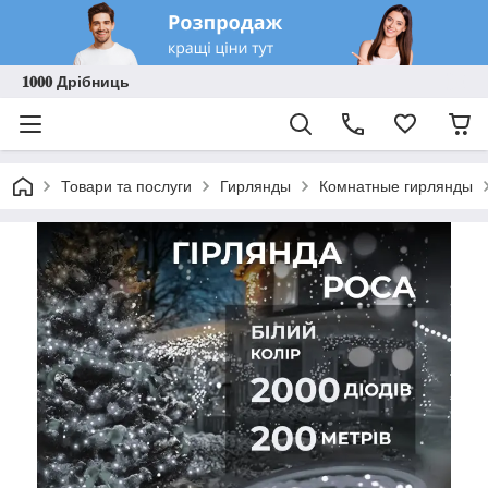
𝟏𝟎𝟎𝟎 Дрібниць
Товари та послуги
Гирлянды
Комнатные гирлянды