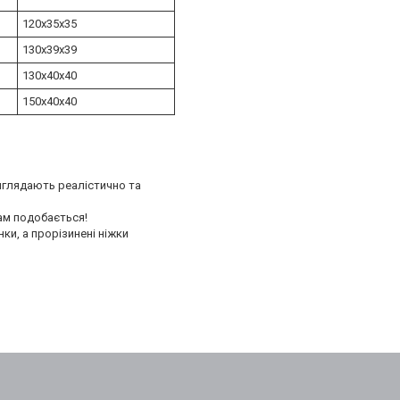
120х35х35
130х39х39
130х40х40
150х40х40
 виглядають реалістично та
ам подобається!
ки, а прорізинені ніжки