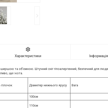
Характеристики
Інформаці
у ширшою та об’ємною. Штучний сніг гіпоалергенний, безпечний для люде
ливо, ще і кота.
ь гілочок
Діаметер нижнього ярусу
Вага
100см
110см