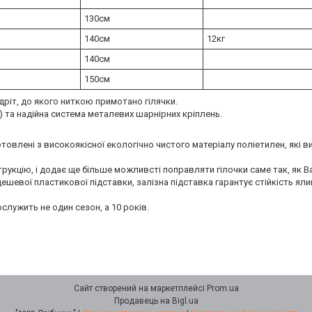
130см
140см
12кг
140см
150см
дріт, до якого ниткою примотано гілячки.
) та надійна система металевих шарнірних кріплень.
иготовлені з високоякісної екологічно чистого матеріалу поліетилен, які
укцію, і додає ще більше можливсті поправляти гілочки саме так, як В
ешевої пластикової підставки, залізна підставка гарантує стійкість ялин
ослужить не один сезон, а 10 років.
Сайт створений на маркетплейсі
Prom.ua
Продавець на Bigl.ua