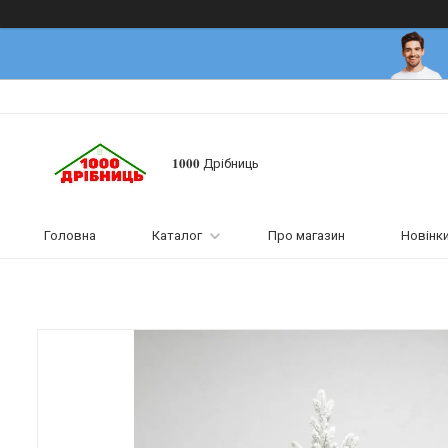
𝟏𝟎𝟎𝟎 Дрібниць
Головна
Каталог
Про магазин
Новінк