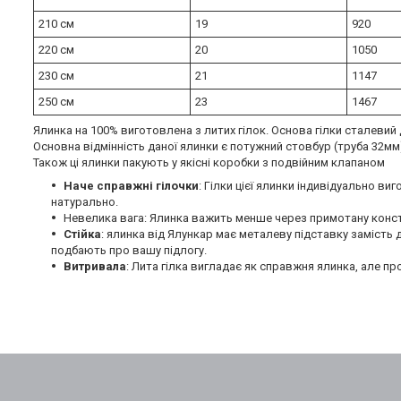
210 см
19
920
220 см
20
1050
230 см
21
1147
250 см
23
1467
Ялинка на 100% виготовлена з литих гілок. Основа гілки сталевий 
Основна відмінність даної ялинки є потужний стовбур (труба 32мм
Також ці ялинки пакують у якісні коробки з подвійним клапаном
Наче справжні гілочки
: Гілки цієї ялинки індивідуально в
натурально.
Невелика вага: Ялинка важить менше через примотану констр
Стійка
: ялинка від Ялункар має металеву підставку замість д
подбають про вашу підлогу.
Витривала
: Лита гілка вигладає як справжня ялинка, але пр