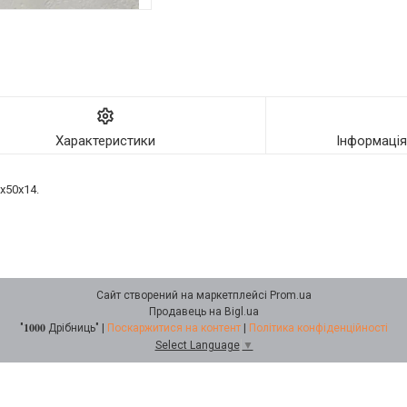
Характеристики
Інформаці
0x50x14.
Сайт створений на маркетплейсі
Prom.ua
Продавець на Bigl.ua
"𝟏𝟎𝟎𝟎 Дрібниць" |
Поскаржитися на контент
|
Політика конфіденційності
Select Language
▼