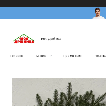
𝟏𝟎𝟎𝟎 Дрібниць
Головна
Каталог
Про магазин
Новінк