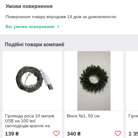
Умови повернення
Повернення товару впродовж 14 днів за домовленістю
Всі умови повернення
Подібні товари компанії
Гірлянда роса 10 метрів
Вінок №1, 50 см
Гірл
USB на 100 led
світлодіодів крапля на
зеленому дроті біла
139
340
1 3
₴
₴
USB100L10MGW