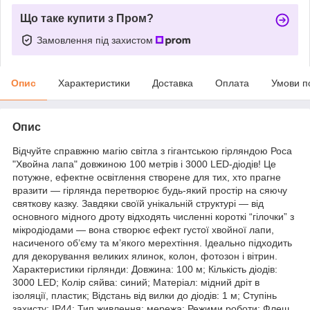
Що таке купити з Пром?
Замовлення під захистом
Опис
Характеристики
Доставка
Оплата
Умови п
Опис
Відчуйте справжню магію світла з гігантською гірляндою Роса
"Хвойна лапа" довжиною 100 метрів і 3000 LED-діодів! Це
потужне, ефектне освітлення створене для тих, хто прагне
вразити — гірлянда перетворює будь-який простір на сяючу
святкову казку. Завдяки своїй унікальній структурі — від
основного мідного дроту відходять численні короткі “гілочки” з
мікродіодами — вона створює ефект густої хвойної лапи,
насиченого об’єму та м’якого мерехтіння. Ідеально підходить
для декорування великих ялинок, колон, фотозон і вітрин.
Характеристики гірлянди: Довжина: 100 м; Кількість діодів:
3000 LED; Колір сяйва: синий; Матеріал: мідний дріт в
ізоляції, пластик; Відстань від вилки до діодів: 1 м; Ступінь
захисту: IP44; Тип живлення: мережа; Режими роботи: Флеш