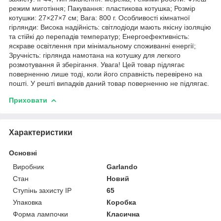
режим миготіння; Пакування: пластикова котушка; Розмір
котушки: 27×27×7 см; Вага: 800 г. Особливості кімнатної
гірлянди: Висока надійність: світлодіоди мають якісну ізоляцію
та стійкі до перепадів температур; Енергоефективність:
яскраве освітлення при мінімальному споживанні енергії;
Зручність: гірлянда намотана на котушку для легкого
розмотування й зберігання. Увага! Цей товар підлягає
поверненню лише тоді, коли його справність перевірено на
пошті. У решті випадків даний товар поверненню не підлягає.
Приховати
Характеристики
Основні
Виробник
Garlando
Стан
Новий
Ступінь захисту IP
65
Упаковка
Коробка
Форма лампочки
Класична