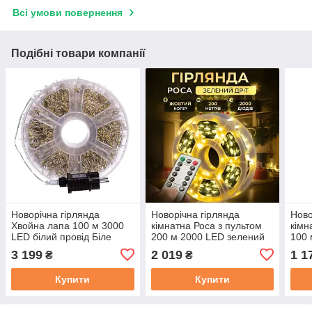
Всі умови повернення
Подібні товари компанії
Новорічна гірлянда
Новорічна гірлянда
Ново
Хвойна лапа 100 м 3000
кімнатна Роса з пультом
кімн
LED білий провід Біле
200 м 2000 LED зелений
100 
сяйво D3000L100MWW
провід Жовте сяйво
зеле
3 199
2 019
1 1
₴
₴
2000L200MGY
сяй
Купити
Купити