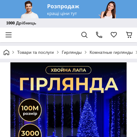
𝟏𝟎𝟎𝟎 Дрібниць
Товари та послуги
Гирлянды
Комнатные гирлянды