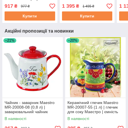
підігрівом на підставці
73-2 | страва з підігрівом
піді
917
1 395
1 1
₴
₴
977 ₴
1 495 ₴
Маестро, Маестро
на підставці Маестро,
Маес
Маестро
Купити
Купити
Акційні пропозиції та новинки
–21%
–20%
Чайник - заварник Maestro
Керамічний глечик Maestro
MR-20008-08 (0,8 л) |
MR-20007-55 (1 л) | глечик
заварювальний чайник
для соку Маестро | ємність
Маестро | керамічний чайник
для води Маестро
В наявності
В наявності
Маестро