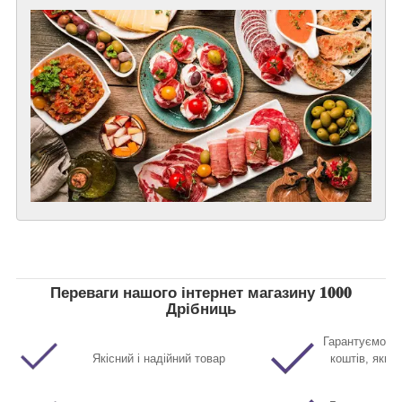
Переваги нашого інтернет магазину 𝟏𝟎𝟎𝟎
Дрібниць
Гарантуємо п
Якісний і надійний товар
коштів, якщо