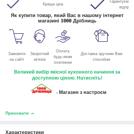
Гарантуємо м
Краща ціна
відправ
Як купити товар, який Вас в нашому інтернет
магазині 𝟏𝟎𝟎𝟎 Дрібниць
Оплата
Замовити
Зворотний
Доставка зручним Вам
будь-яким
на сайті
зв'язок
способом
платежем
Великий вибір якісної кухонного начиння за
доступною ціною. Натисніть!
Магазин з настроєм
-
Приховати
Характеристики