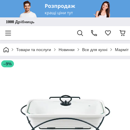
𝟏𝟎𝟎𝟎 Дрібниць
Товари та послуги
Новинки
Все для кухні
Марміт 
–9%