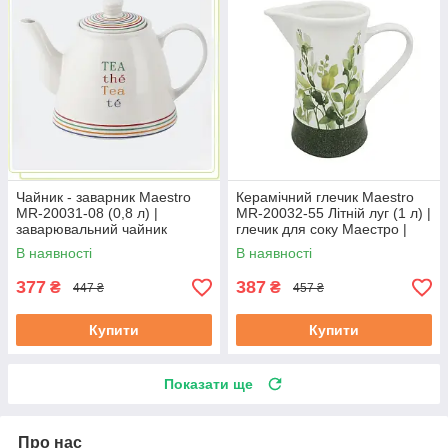
Чайник - заварник Maestro
Керамічний глечик Maestro
MR-20031-08 (0,8 л) |
MR-20032-55 Літній луг (1 л) |
заварювальний чайник
глечик для соку Маестро |
Маестро | керамічний чайник
ємність для води Маестро
В наявності
В наявності
Маестро
377
387
₴
₴
447 ₴
457 ₴
Купити
Купити
Показати ще
Про нас