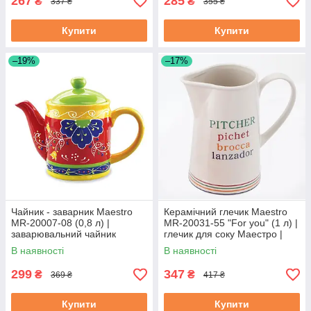
267
285
₴
₴
337 ₴
355 ₴
Купити
Купити
–19%
–17%
Чайник - заварник Maestro
Керамічний глечик Maestro
MR-20007-08 (0,8 л) |
MR-20031-55 "For you" (1 л) |
заварювальний чайник
глечик для соку Маестро |
Маестро | керамічний чайник
ємність для води Маестро
В наявності
В наявності
Маестро
299
347
₴
₴
369 ₴
417 ₴
Купити
Купити