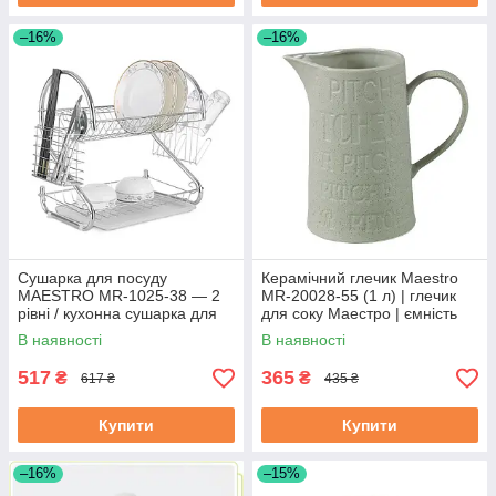
–16%
–16%
Сушарка для посуду
Керамічний глечик Maestro
MAESTRO MR-1025-38 — 2
MR-20028-55 (1 л) | глечик
рівні / кухонна сушарка для
для соку Маестро | ємність
посуду Маестро
для води Маестро
В наявності
В наявності
517
365
₴
₴
617 ₴
435 ₴
Купити
Купити
–16%
–15%