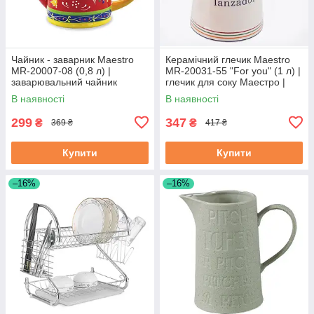
Чайник - заварник Maestro
Керамічний глечик Maestro
MR-20007-08 (0,8 л) |
MR-20031-55 "For you" (1 л) |
заварювальний чайник
глечик для соку Маестро |
Маестро | керамічний чайник
ємність для води Маестро
В наявності
В наявності
Маестро
299
347
₴
₴
369 ₴
417 ₴
Купити
Купити
–16%
–16%