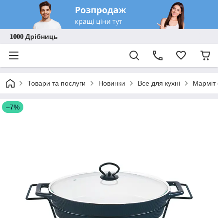
𝟏𝟎𝟎𝟎 Дрібниць
Товари та послуги
Новинки
Все для кухні
Марміт 
–7%