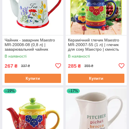
Чайник - заварник Maestro
Керамічний глечик Maestro
MR-20008-08 (0,8 л) |
MR-20007-55 (1 л) | глечик
заварювальний чайник
для соку Маестро | ємність
Маестро | керамічний чайник
для води Маестро
В наявності
В наявності
Маестро
267
285
₴
₴
337 ₴
355 ₴
Купити
Купити
–19%
–17%