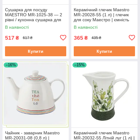
Сушарка для посуду
Керамічний глечик Maestro
MAESTRO MR-1025-38 — 2
MR-20028-55 (1 л) | глечик
рівні / кухонна сушарка для
для соку Маестро | ємність
посуду Маестро
для води Маестро
В наявності
В наявності
517
365
₴
₴
617 ₴
435 ₴
Купити
Купити
–16%
–15%
Чайник - заварник Maestro
Керамічний глечик Maestro
MR-20031-08 (0,8 л) |
MR-20032-55 Літній луг (1 л) |