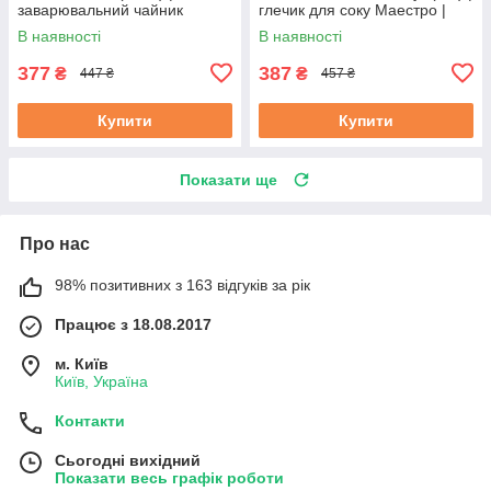
заварювальний чайник
глечик для соку Маестро |
Маестро | керамічний чайник
ємність для води Маестро
В наявності
В наявності
Маестро
377
387
₴
₴
447 ₴
457 ₴
Купити
Купити
Показати ще
Про нас
98% позитивних з 163 відгуків за рік
Працює з 18.08.2017
м. Київ
Київ, Україна
Контакти
Сьогодні вихідний
Показати весь графік роботи