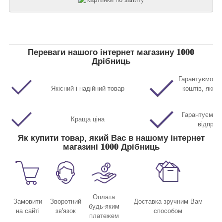
Переваги нашого інтернет магазину 𝟏𝟎𝟎𝟎
Дрібниць
Гарантуємо п
Якісний і надійний товар
коштів, якщо
Гарантуємо м
Краща ціна
відправ
Як купити товар, який Вас в нашому інтернет
магазині 𝟏𝟎𝟎𝟎 Дрібниць
Оплата
Замовити
Зворотний
Доставка зручним Вам
будь-яким
на сайті
зв'язок
способом
платежем