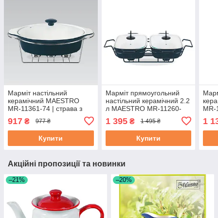
Марміт настільний
Марміт прямоугольний
Марм
керамічний MAESTRO
настільний керамічний 2.2
кер
MR-11361-74 | страва з
л MAESTRO MR-11260-
MR-1
підігрівом на підставці
73-2 | страва з підігрівом
піді
917
1 395
1 1
₴
₴
977 ₴
1 495 ₴
Маестро, Маестро
на підставці Маестро,
Маес
Маестро
Купити
Купити
Акційні пропозиції та новинки
–21%
–20%