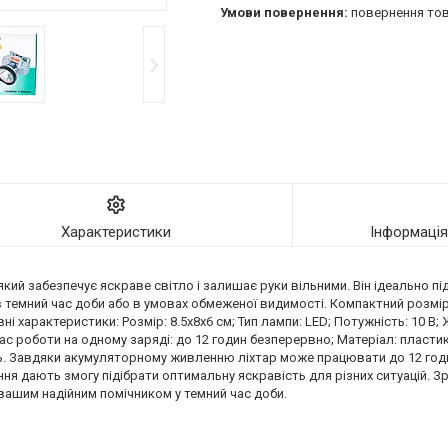
повернення тов
Характеристики
Інформаці
який забезпечує яскраве світло і залишає руки вільними. Він ідеально пі
 темний час доби або в умовах обмеженої видимості. Компактний розмір
 характеристики: Розмір: 8.5х8х6 см; Тип лампи: LED; Потужність: 10 В;
ас роботи на одному заряді: до 12 годин безперервно; Матеріал: пластик;
ь. Завдяки акумуляторному живленню ліхтар може працювати до 12 годи
ня дають змогу підібрати оптимальну яскравість для різних ситуацій. З
 вашим надійним помічником у темний час доби.