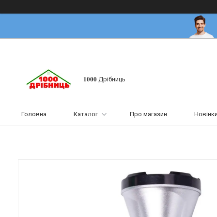
𝟏𝟎𝟎𝟎 Дрібниць
Головна
Каталог
Про магазин
Новінк