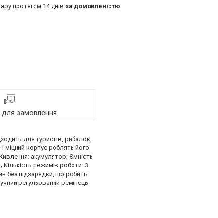
ару протягом 14 днів
за домовленістю
я для замовлення
дходить для туристів, рибалок,
 і міцний корпус роблять його
 Живлення: акумулятор; Ємність
 Кількість режимів роботи: 3.
н без підзарядки, що робить
ручний регульований ремінець