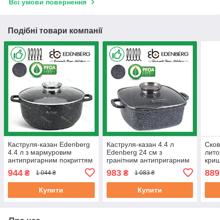
Всі умови повернення
Подібні товари компанії
Каструля-казан Edenberg
Каструля-казан 4.4 л
Сков
4.4 л з мармуровим
Edenberg 24 см з
лито
антипригарним покриттям
гранітним антипригарним
криш
литий алюміній 24 см (EB-
покриттям з литого
анти
944
983
889
₴
₴
1 044 ₴
1 083 ₴
8118)
алюмінію (EB-3973)
28 с
Купити
Купити