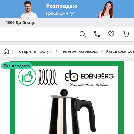
𝟏𝟎𝟎𝟎 Дрібниць
Товари та послуги
Гейзерні кавоварки
Кавоварка Ede
Топ продажів