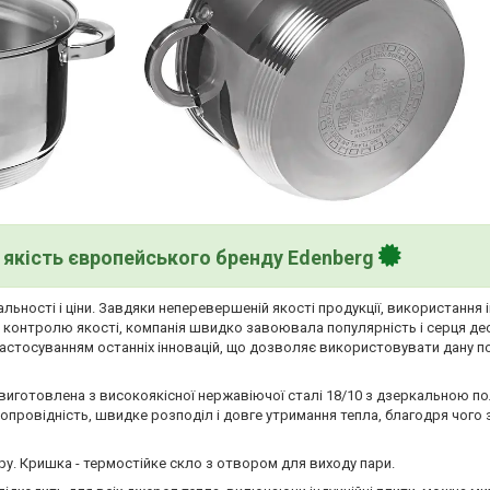
якість європейського бренду Edenberg
льності і ціни. Завдяки неперевершеній якості продукції, використання 
у контролю якості, компанія швидко завоювала популярність і серця де
застосуванням останніх інновацій, що дозволяє використовувати дану п
) виготовлена з високоякісної нержавіючої сталі 18/10 з дзеркальною п
провідність, швидке розподіл і довге утримання тепла, благодря чого 
ору. Кришка - термостійке скло з отвором для виходу пари.