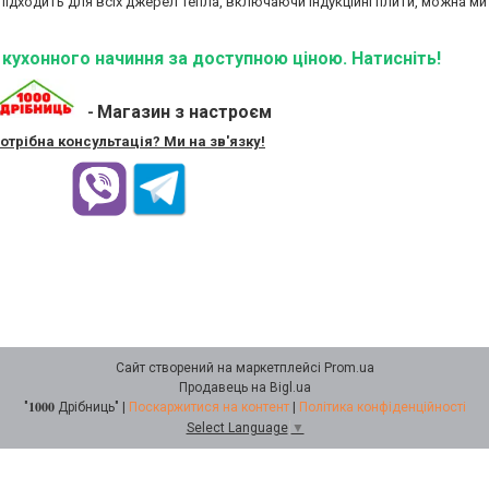
 підходить для всіх джерел тепла, включаючи індукційні плити, можна ми
ї кухонного начиння за доступною ціною. Натисніть!
Магазин з настроєм
-
отрібна консультація? Ми на зв'язку!
Сайт створений на маркетплейсі
Prom.ua
Продавець на Bigl.ua
"𝟏𝟎𝟎𝟎 Дрібниць" |
Поскаржитися на контент
|
Політика конфіденційності
Select Language
▼