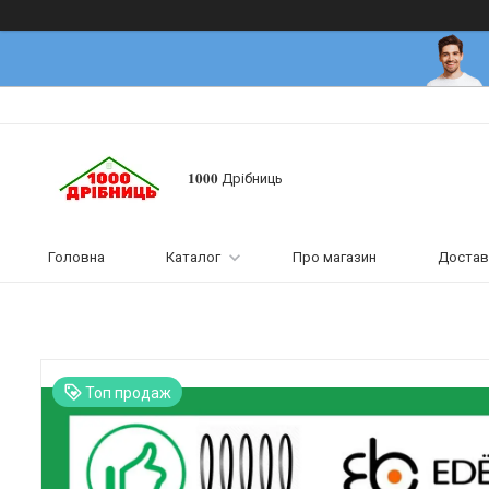
𝟏𝟎𝟎𝟎 Дрібниць
Головна
Каталог
Про магазин
Достав
Топ продаж