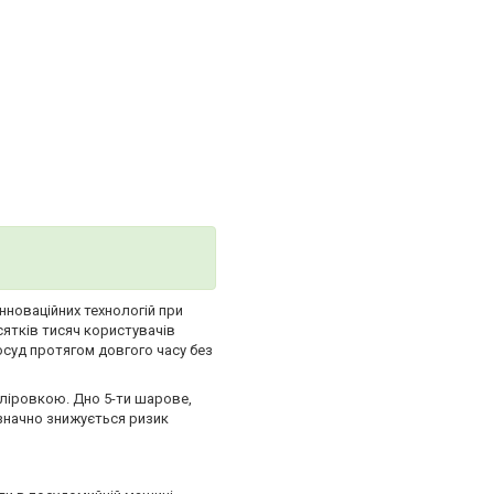
інноваційних технологій при
сятків тисяч користувачів
осуд протягом довгого часу без
оліровкою. Дно 5-ти шарове,
значно знижується ризик