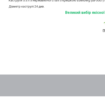
Каструля 5.5 л з нержавіючої сталі з кришкою Edenberg (EB-3007)
Діаметр каструлі 24 див.
Великий вибір якісно
П