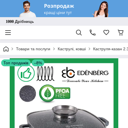
𝟏𝟎𝟎𝟎 Дрібниць
Товари та послуги
Каструлі, ковші
Каструля-казан 2.
Топ продажів
–8%