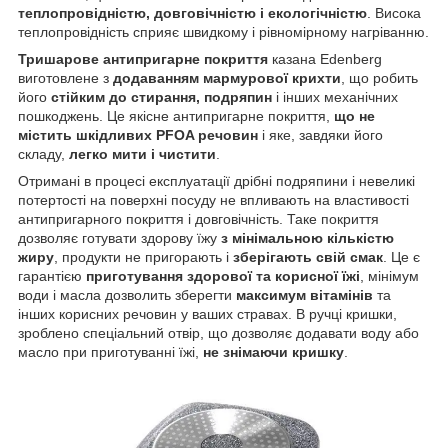
теплопровідністю, довговічністю і екологічністю
. Висока
теплопровідність сприяє швидкому і рівномірному нагріванню.
Тришарове антипригарне покриття
казана Edenberg
виготовлене з
додаванням мармурової крихти
, що робить
його
стійким до стирання, подряпин
і інших механічних
пошкоджень. Це якісне антипригарне покриття,
що не
містить шкідливих PFOA речовин
і яке, завдяки його
складу,
легко мити і чистити
.
Отримані в процесі експлуатації дрібні подряпини і невеликі
потертості на поверхні посуду не впливають на властивості
антипригарного покриття і довговічність. Таке покриття
дозволяє готувати здорову їжу
з мінімальною кількістю
жиру
, продукти не пригорають і
зберігають свій смак
. Це є
гарантією
приготування здорової та корисної їжі
, мінімум
води і масла дозволить зберегти
максимум вітамінів
та
інших корисних речовин у ваших стравах. В ручці кришки,
зроблено спеціальний отвір, що дозволяє додавати воду або
масло при приготуванні їжі,
не знімаючи кришку
.