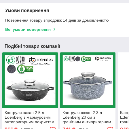
Умови повернення
Повернення товару впродовж 14 днів за домовленістю
Всі умови повернення
Подібні товари компанії
Каструля-казан 2.5 л
Каструля-казан 2.3 л
Каст
Edenberg з мармуровим
Edenberg 20 см з
Eden
антипригарним покриттям
гранітним антипригарним
гран
литий алюміній 24 см (EB-
покриттям з литого
покр