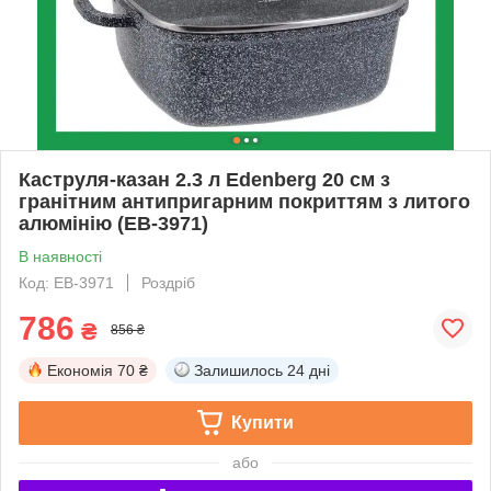
Каструля-казан 2.3 л Edenberg 20 см з
гранітним антипригарним покриттям з литого
алюмінію (EB-3971)
В наявності
Код: EB-3971
Роздріб
786
₴
856 ₴
Економія
70 ₴
Залишилось
24 дні
Купити
або