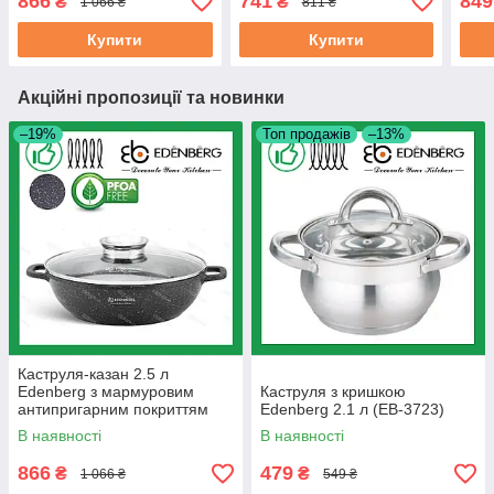
866
741
849
₴
₴
1 066 ₴
811 ₴
8159)
алюмінію (EB-3976)
алюм
Купити
Купити
Акційні пропозиції та новинки
–19%
Топ продажів
–13%
Каструля-казан 2.5 л
Edenberg з мармуровим
Каструля з кришкою
антипригарним покриттям
Edenberg 2.1 л (EB-3723)
литий алюміній 24 см (EB-
В наявності
В наявності
8159)
866
479
₴
₴
1 066 ₴
549 ₴