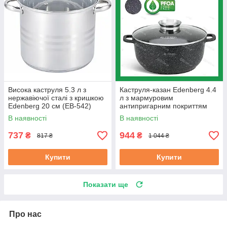
Висока каструля 5.3 л з
Каструля-казан Edenberg 4.4
нержавіючої сталі з кришкою
л з мармуровим
Edenberg 20 см (EB-542)
антипригарним покриттям
литий алюміній 24 см (EB-
В наявності
В наявності
8118)
737
944
₴
₴
817 ₴
1 044 ₴
Купити
Купити
Показати ще
Про нас