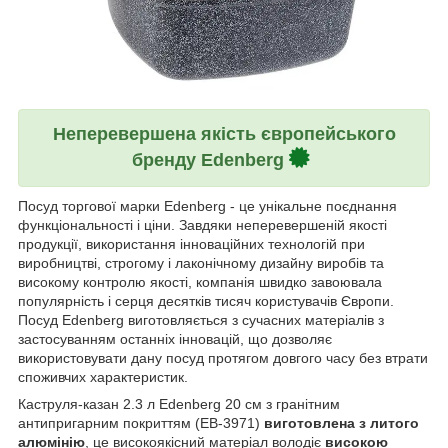
Неперевершена якість європейського
бренду Edenberg
Посуд торгової марки Edenberg - це унікальне поєднання
функціональності і ціни. Завдяки неперевершеній якості
продукції, використання інноваційних технологій при
виробництві, строгому і лаконічному дизайну виробів та
високому контролю якості, компанія швидко завоювала
популярність і серця десятків тисяч користувачів Європи.
Посуд Edenberg виготовляється з сучасних матеріалів з
застосуванням останніх інновацій, що дозволяє
використовувати дану посуд протягом довгого часу без втрати
споживчих характеристик.
Каструля-казан 2.3 л Edenberg 20 см з гранітним
антипригарним покриттям (EB-3971)
виготовлена з литого
алюмінію
, це високоякісний матеріал володіє
високою