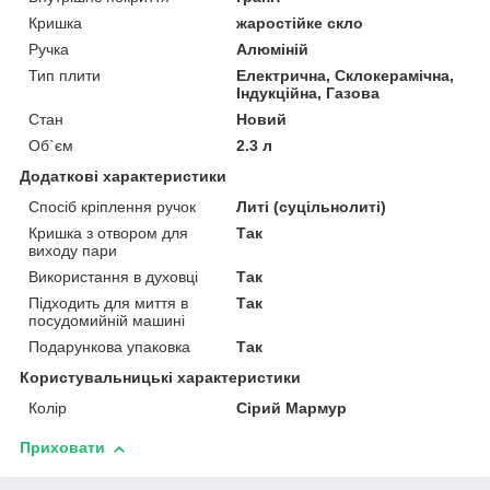
Кришка
жаростійке скло
Ручка
Алюміній
Тип плити
Електрична, Склокерамічна,
Індукційна, Газова
Стан
Новий
Об`єм
2.3 л
Додаткові характеристики
Спосіб кріплення ручок
Литі (суцільнолиті)
Кришка з отвором для
Так
виходу пари
Використання в духовці
Так
Підходить для миття в
Так
посудомийній машині
Подарункова упаковка
Так
Користувальницькі характеристики
Колір
Сірий Мармур
Приховати