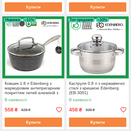
Купити
Купити
Новинка
–11%
Топ продажів
–10%
Ковшик 1.8 л Edenberg з
Каструля 0.8 л з нержавіючої
мармуровим антипригарним
сталі з кришкою Edenberg
покриттям литий алюміній з
(EB-3001)
кришкою 18 см (EB-3674)
В наявності
В наявності
558
458
₴
₴
628 ₴
508 ₴
Купити
Купити