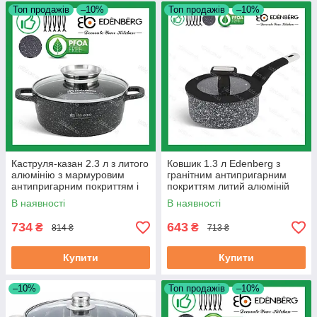
Топ продажів
–10%
Топ продажів
–10%
Каструля-казан 2.3 л з литого
Ковшик 1.3 л Edenberg з
алюмінію з мармуровим
гранітним антипригарним
антипригарним покриттям і
покриттям литий алюміній
кришкою Edenberg 20 см
(EB-3327)
В наявності
В наявності
(EB-8116)
734
643
₴
₴
814 ₴
713 ₴
Купити
Купити
–10%
Топ продажів
–10%