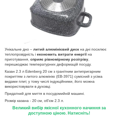
Унікальне дно –
литий алюмінієвий диск
на дні посилює
теплопровідність і
економить витрати енергії
на
приготування,
сприяє рівномірному розігріву
,
перешкоджає температурних деформацій посуду.
Казан 2.3 л Edenberg 20 см з гранітним антипригарним
покриттям з литого алюмінію (EB-3971) сумісний з усіма
видами плит, у тому числі індукційними, його можна
використовувати в духовці.
Придатний для миття в посудомийній машині.
Розмір казана - 20 см, об'єм 2.3 л.
Великий вибір якісної кухонного начиння за
доступною ціною. Натисніть!