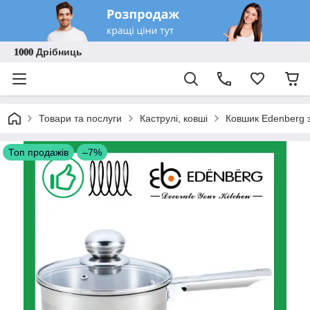
𝟏𝟎𝟎𝟎 Дрібниць
Товари та послуги
Каструлі, ковші
Ковшик Edenberg з
Топ продажів
–7%