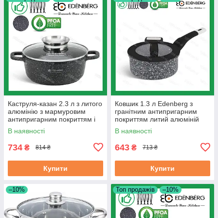
Каструля-казан 2.3 л з литого
Ковшик 1.3 л Edenberg з
алюмінію з мармуровим
гранітним антипригарним
антипригарним покриттям і
покриттям литий алюміній
кришкою Edenberg 20 см
(EB-3327)
В наявності
В наявності
(EB-8116)
734
643
₴
₴
814 ₴
713 ₴
Купити
Купити
–10%
Топ продажів
–10%