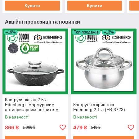
Купити
Купити
Акційні пропозиції та новинки
–19%
Топ продажів
–13%
Каструля-казан 2.5 л
Edenberg з мармуровим
Каструля з кришкою
антипригарним покриттям
Edenberg 2.1 л (EB-3723)
литий алюміній 24 см (EB-
В наявності
В наявності
8159)
866
479
₴
₴
1 066 ₴
549 ₴