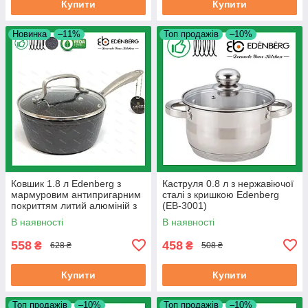
Купити
Купити
Новинка
–11%
Топ продажів
–10%
Ковшик 1.8 л Edenberg з
Каструля 0.8 л з нержавіючої
мармуровим антипригарним
сталі з кришкою Edenberg
покриттям литий алюміній з
(EB-3001)
кришкою 18 см (EB-3674)
В наявності
В наявності
558
458
₴
₴
628 ₴
508 ₴
Купити
Купити
Топ продажів
–10%
Топ продажів
–10%