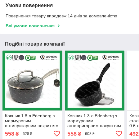
Умови повернення
Повернення товару впродовж 14 днів за домовленістю
Всі умови повернення
Подібні товари компанії
Ковшик 1.8 л Edenberg з
Ковшик 1.3 л Edenberg з
Ковш
мармуровим
мармуровим
стал
антипригарним покриттям
антипригарним покриттям
0.6 
литий алюміній з кришкою
литий алюміній (EB-8044)
558
558
492
₴
₴
628 ₴
608 ₴
18 см (EB-3674)