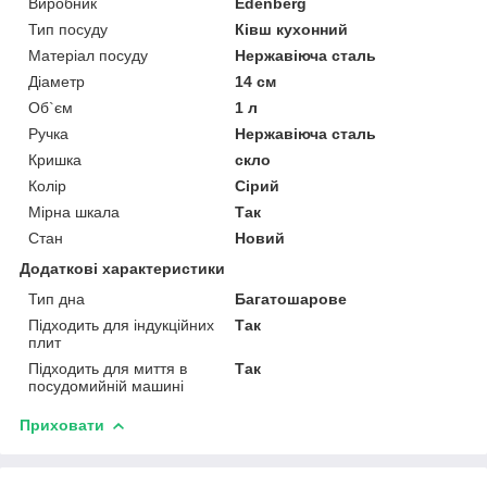
Виробник
Edenberg
Тип посуду
Ківш кухонний
Матеріал посуду
Нержавіюча сталь
Діаметр
14 см
Об`єм
1 л
Ручка
Нержавіюча сталь
Кришка
скло
Колір
Сірий
Мірна шкала
Так
Стан
Новий
Додаткові характеристики
Тип дна
Багатошарове
Підходить для індукційних
Так
плит
Підходить для миття в
Так
посудомийній машині
Приховати