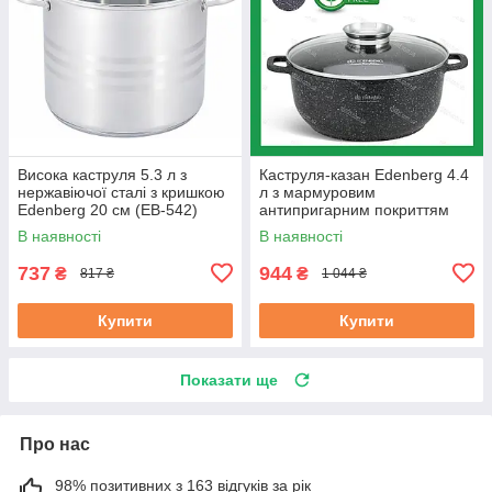
Висока каструля 5.3 л з
Каструля-казан Edenberg 4.4
нержавіючої сталі з кришкою
л з мармуровим
Edenberg 20 см (EB-542)
антипригарним покриттям
литий алюміній 24 см (EB-
В наявності
В наявності
8118)
737
944
₴
₴
817 ₴
1 044 ₴
Купити
Купити
Показати ще
Про нас
98% позитивних з 163 відгуків за рік