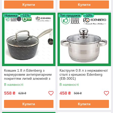
Купити
Купити
Новинка
–11%
Топ продажів
–10%
Ковшик 1.8 л Edenberg з
Каструля 0.8 л з нержавіючої
мармуровим антипригарним
сталі з кришкою Edenberg
покриттям литий алюміній з
(EB-3001)
кришкою 18 см (EB-3674)
В наявності
В наявності
558
458
₴
₴
628 ₴
508 ₴
Купити
Купити