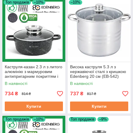
Топ продажів
–10%
–10%
Каструля-казан 2.3 л з литого
Висока каструля 5.3 л з
алюмінію з мармуровим
нержавіючої сталі з кришкою
антипригарним покриттям і
Edenberg 20 см (EB-542)
кришкою Edenberg 20 см
В наявності
В наявності
(EB-8116)
734
737
₴
₴
814 ₴
817 ₴
Купити
Купити
Топ продажів
–10%
Топ продажів
–9%