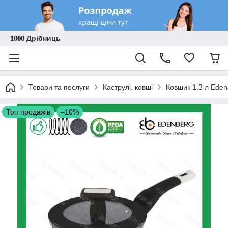
𝟏𝟎𝟎𝟎 Дрібниць
Товари та послуги
Каструлі, ковші
Ковшик 1.3 л Eden
Топ продажів
–10%