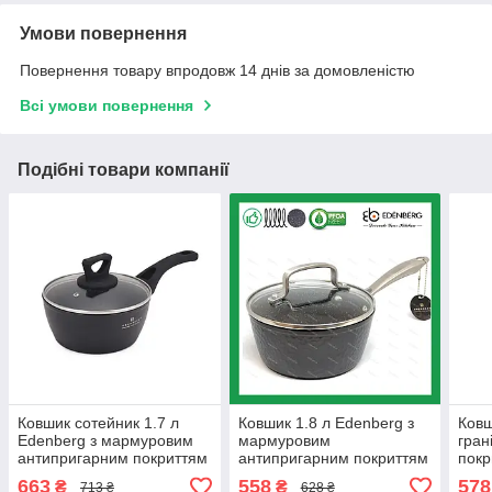
Умови повернення
Повернення товару впродовж 14 днів за домовленістю
Всі умови повернення
Подібні товари компанії
Ковшик сотейник 1.7 л
Ковшик 1.8 л Edenberg з
Ковш
Edenberg з мармуровим
мармуровим
гран
антипригарним покриттям
антипригарним покриттям
покр
з литого алюмінію (EB-
литий алюміній з кришкою
алюм
663
558
578
₴
₴
713 ₴
628 ₴