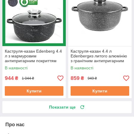
Каструля-казан Edenberg 4.4
Каструля-казан 4.4 л
л з мармуровим
Edenbergиз литого алюмінію
антипригарним покриттям
з гранітним антипригарним
литий алюміній 24 см (EB-
покриттям (EB-3978)
В наявності
В наявності
8118)
944
859
₴
₴
1 044 ₴
949 ₴
Купити
Купити
Показати ще
Про нас