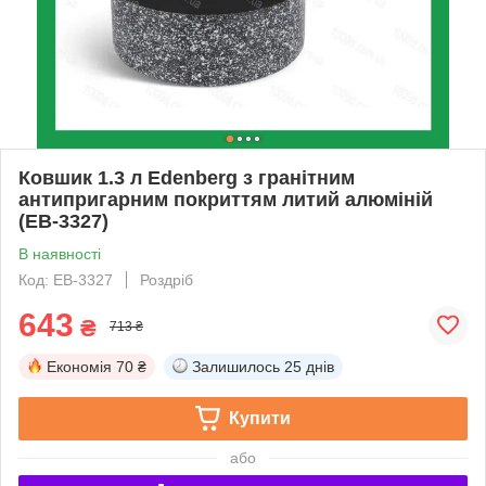
Ковшик 1.3 л Edenberg з гранітним
антипригарним покриттям литий алюміній
(EB-3327)
В наявності
Код: EB-3327
Роздріб
643
₴
713 ₴
Економія
70 ₴
Залишилось
25 днів
Купити
або