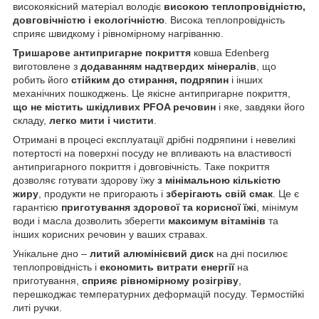
високоякісний матеріал володіє
високою теплопровідністю,
довговічністю і екологічністю
. Висока теплопровідність
сприяє швидкому і рівномірному нагріванню.
Тришарове антипригарне покриття
ковша Edenberg
виготовлене з
додаванням надтвердих мінералів
, що
робить його
стійким до стирання, подряпин
і інших
механічних пошкоджень. Це якісне антипригарне покриття,
що не містить шкідливих PFOA речовин
і яке, завдяки його
складу,
легко мити і чистити
.
Отримані в процесі експлуатації дрібні подряпини і невеликі
потертості на поверхні посуду не впливають на властивості
антипригарного покриття і довговічність. Таке покриття
дозволяє готувати здорову їжу
з мінімальною кількістю
жиру
, продукти не пригорають і
зберігають свій смак
. Це є
гарантією
приготування здорової та корисної їжі
, мінімум
води і масла дозволить зберегти
максимум вітамінів
та
інших корисних речовин у ваших стравах.
Унікальне дно –
литий алюмінієвий диск
на дні посилює
теплопровідність і
економить витрати енергії
на
приготування,
сприяє рівномірному розігріву
,
перешкоджає температурних деформацій посуду. Термостійкі
литі ручки.