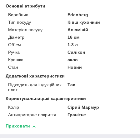
Основні атрибути
Виробник
Edenberg
Тип посуду
Ківш кухонний
Матеріал посуду
Алюміній
Діаметр
16 см
Об`єм
1.3 л
Ручка
Силікон
Кришка
скло
Стан
Новий
Додаткові характеристики
Підходить для індукційних
Так
плит
Користувальницькі характеристики
Колір
Сірий Мармур
Антипригарне покриття
Гранітне
Приховати