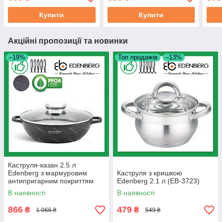
3330)
18 см (EB-3674)
Купити
Купити
Акційні пропозиції та новинки
–19%
Топ продажів
–13%
Каструля-казан 2.5 л
Edenberg з мармуровим
Каструля з кришкою
антипригарним покриттям
Edenberg 2.1 л (EB-3723)
литий алюміній 24 см (EB-
В наявності
В наявності
8159)
866
479
₴
₴
1 066 ₴
549 ₴