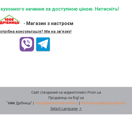
ї кухонного начиння за доступною ціною. Натисніть!
Магазин з настроєм
-
отрібна консультація? Ми на зв'язку!
Сайт створений на маркетплейсі
Prom.ua
Продавець на Bigl.ua
"𝟏𝟎𝟎𝟎 Дрібниць" |
Поскаржитися на контент
|
Політика конфіденційності
Select Language
▼