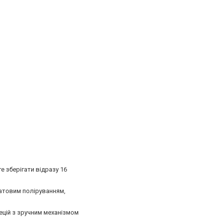
е зберігати відразу 16
матовим поліруванням,
пецій з зручним механізмом