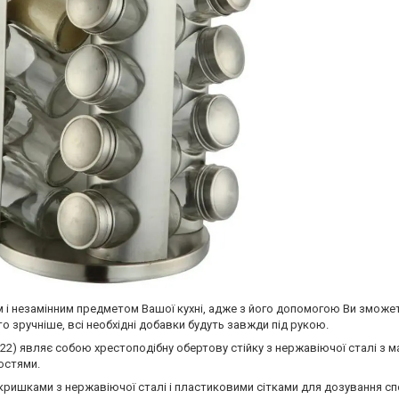
м і незамінним предметом Вашої кухні, адже з його допомогою Ви зможет
то зручніше, всі необхідні добавки будуть завжди під рукою.
4022) являє собою хрестоподібну обертову стійку з нержавіючої сталі з 
ностями.
и кришками з нержавіючої сталі і пластиковими сітками для дозування с