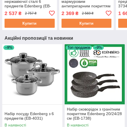
нержавіючої сталі 6
мармуровим
пред
предметів Edenberg (EB-
антипригарним покриттям
3734
522)
6 предметів з литого
2 537
2 369
1 6
₴
₴
2 757 ₴
2 569 ₴
алюмінію Чорний (EB-
8140)
Купити
Купити
Акційні пропозиції та новинки
–9%
Топ продажів
–9%
Набір сковорідок з гранітним
Набір посуду Edenberg з 6
покриттям Edenberg 20/24/28
предметів (EB-4031)
см (EB-1738)
В наявності
В наявності