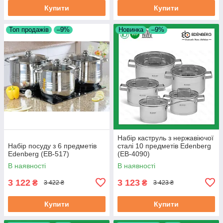
Купити
Купити
Топ продажів
–9%
Новинка
–9%
Набір каструль з нержавіючої
Набір посуду з 6 предметів
сталі 10 предметів Edenberg
Edenberg (EB-517)
(EB-4090)
В наявності
В наявності
3 122
3 123
₴
₴
3 422 ₴
3 423 ₴
Купити
Купити