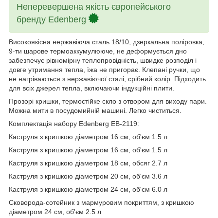
Неперевершена якість європейського
бренду Edenberg
Високоякісна нержавіюча сталь 18/10, дзеркальна поліровка,
9-ти шарове термоаккумулююче, не деформується дно
забезпечує рівномірну теплопровідність, швидке розподіл і
довге утримання тепла, їжа не пригорає. Клепані ручки, що
не нагріваються з нержавіючої сталі, срібний колір. Підходить
для всіх джерел тепла, включаючи індукційні плити.
Прозорі кришки, термостійке скло з отвором для виходу пари.
Можна мити в посудомийній машині. Легко чиститься.
Комплектація набору Edenberg EB-2119:
Каструля з кришкою діаметром 16 см, об'єм 1.5 л
Каструля з кришкою діаметром 16 см, об'єм 1.5 л
Каструля з кришкою діаметром 18 см, обсяг 2.7 л
Каструля з кришкою діаметром 20 см, об'єм 3.6 л
Каструля з кришкою діаметром 24 см, об'єм 6.0 л
Сковорода-сотейник з мармуровим покриттям, з кришкою
діаметром 24 см, об'єм 2.5 л