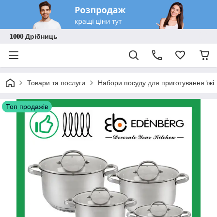
𝟏𝟎𝟎𝟎 Дрібниць
Товари та послуги
Набори посуду для приготування їжі
Топ продажів