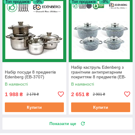
Топ продажів
–9%
Топ продажів
–9%
Набір каструль Edenberg з
Набір посуди 8 предметів
гранітним антипригарним
Edenberg (EB-3707)
покриттям 8 предметів (EB-
8035)
В наявності
В наявності
1 988
2 651
₴
₴
2 178 ₴
2 901 ₴
Купити
Купити
Показати ще