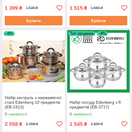
1 399
1 515
₴
₴
1 539 ₴
1 665 ₴
Купити
Купити
–9%
Топ продажів
–9%
Набір каструль з нержавіючої
сталі Edenberg 10 предметів
Набір посуду Edenberg з 8
(EB-2413)
предметів (EB-3717)
В наявності
В наявності
2 058
1 545
₴
₴
2 258 ₴
1 695 ₴