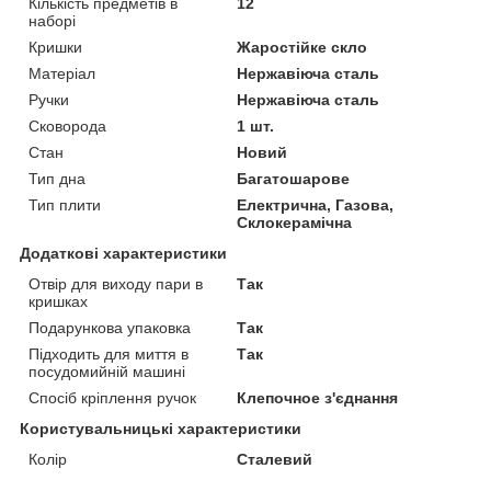
Кількість предметів в
12
наборі
Кришки
Жаростійке скло
Матеріал
Нержавіюча сталь
Ручки
Нержавіюча сталь
Сковорода
1 шт.
Стан
Новий
Тип дна
Багатошарове
Тип плити
Електрична, Газова,
Склокерамічна
Додаткові характеристики
Отвір для виходу пари в
Так
кришках
Подарункова упаковка
Так
Підходить для миття в
Так
посудомийній машині
Спосіб кріплення ручок
Клепочное з'єднання
Користувальницькі характеристики
Колір
Сталевий