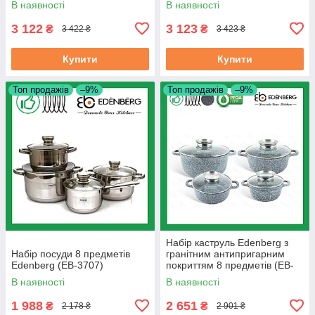
В наявності
В наявності
3 122
3 123
₴
₴
3 422 ₴
3 423 ₴
Купити
Купити
Топ продажів
–9%
Топ продажів
–9%
Набір каструль Edenberg з
Набір посуди 8 предметів
гранітним антипригарним
Edenberg (EB-3707)
покриттям 8 предметів (EB-
8035)
В наявності
В наявності
1 988
2 651
₴
₴
2 178 ₴
2 901 ₴