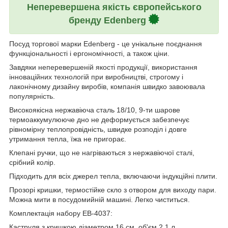
Неперевершена якість європейського
бренду Edenberg
Посуд торгової марки Edenberg - це унікальне поєднання
функціональності і ергономічності, а також ціни.
Завдяки неперевершеній якості продукції, використання
інноваційних технологій при виробництві, строгому і
лаконічному дизайну виробів, компанія швидко завоювала
популярність.
Високоякісна нержавіюча сталь 18/10, 9-ти шарове
термоаккумулююче дно не деформується забезпечує
рівномірну теплопровідність, швидке розподіл і довге
утримання тепла, їжа не пригорає.
Клепані ручки, що не нагріваються з нержавіючої сталі,
срібний колір.
Підходить для всіх джерел тепла, включаючи індукційні плити.
Прозорі кришки, термостійке скло з отвором для виходу пари.
Можна мити в посудомийній машині. Легко чиститься.
Комплектація набору EB-4037:
Каструля з кришкою діаметром 16 см, об'єм 2.1 л