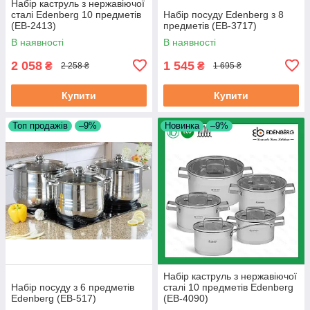
Набір каструль з нержавіючої
сталі Edenberg 10 предметів
Набір посуду Edenberg з 8
(EB-2413)
предметів (EB-3717)
В наявності
В наявності
2 058
1 545
₴
₴
2 258 ₴
1 695 ₴
Купити
Купити
Топ продажів
–9%
Новинка
–9%
Набір каструль з нержавіючої
Набір посуду з 6 предметів
сталі 10 предметів Edenberg
Edenberg (EB-517)
(EB-4090)