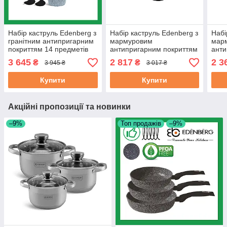
Набір каструль Edenberg з
Набір каструль Edenberg з
Набі
гранітним антипригарним
мармуровим
мар
покриттям 14 предметів
антипригарним покриттям
анти
(EB-8145)
6 предметів (EB-3985)
6 пр
3 645
2 817
2 3
₴
₴
3 945 ₴
3 017 ₴
алюм
8140
Купити
Купити
Акційні пропозиції та новинки
–9%
Топ продажів
–9%