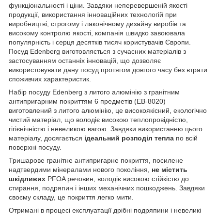
функціональності і ціни. Завдяки неперевершеній якості
продукції, використання інноваційних технологій при
виробництві, строгому і лаконічному дизайну виробів та
високому контролю якості, компанія швидко завоювала
популярність і серця десятків тисяч користувачів Європи.
Посуд Edenberg виготовляється з сучасних матеріалів з
застосуванням останніх інновацій, що дозволяє
використовувати дану посуд протягом довгого часу без втрати
споживчих характеристик.
Набір посуду Edenberg з литого алюмінію з гранітним
антипригарним покриттям 6 предметів (EB-8020)
виготовлений з литого алюмінію, це високоякісний, екологічно
чистий матеріал, що володіє високою теплопровідністю,
гігієнічністю і невеликою вагою. Завдяки використанню цього
матеріалу, досягається
ідеальний розподіл тепла
по всій
поверхні посуду.
Тришарове гранітне антипригарне покриття, посилене
надтвердими мінералами нового покоління,
не містить
шкідливих
PFOA речовин, володіє високою стійкістю до
стирання, подряпин і інших механічних пошкоджень. Завдяки
своєму складу, це покриття легко мити.
Отримані в процесі експлуатації дрібні подряпини і невеликі