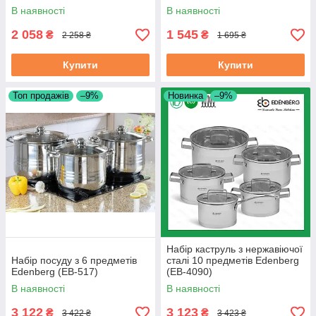
В наявності
В наявності
2 058
1 545
₴
₴
2 258 ₴
1 695 ₴
Купити
Купити
Топ продажів
–9%
Новинка
–9%
Набір каструль з нержавіючої
Набір посуду з 6 предметів
сталі 10 предметів Edenberg
Edenberg (EB-517)
(EB-4090)
В наявності
В наявності
3 122
3 123
₴
₴
3 422 ₴
3 423 ₴