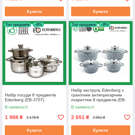
Купити
Купити
Топ продажів
–9%
Топ продажів
–9%
Набір каструль Edenberg з
Набір посуди 8 предметів
гранітним антипригарним
Edenberg (EB-3707)
покриттям 8 предметів (EB-
8035)
В наявності
В наявності
1 988
2 651
₴
₴
2 178 ₴
2 901 ₴
Купити
Купити