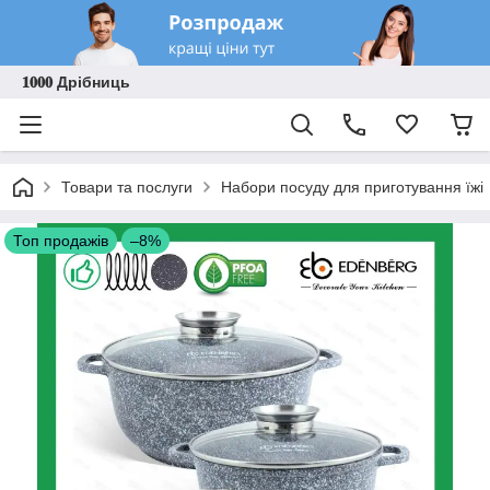
𝟏𝟎𝟎𝟎 Дрібниць
Товари та послуги
Набори посуду для приготування їжі
Топ продажів
–8%