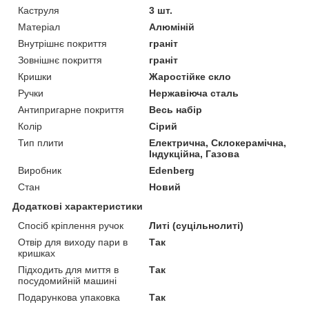
Каструля
3 шт.
Матеріал
Алюміній
Внутрішнє покриття
граніт
Зовнішнє покриття
граніт
Кришки
Жаростійке скло
Ручки
Нержавіюча сталь
Антипригарне покриття
Весь набір
Колір
Сірий
Тип плити
Електрична, Склокерамічна,
Індукційна, Газова
Виробник
Edenberg
Стан
Новий
Додаткові характеристики
Спосіб кріплення ручок
Литі (суцільнолиті)
Отвір для виходу пари в
Так
кришках
Підходить для миття в
Так
посудомийній машині
Подарункова упаковка
Так