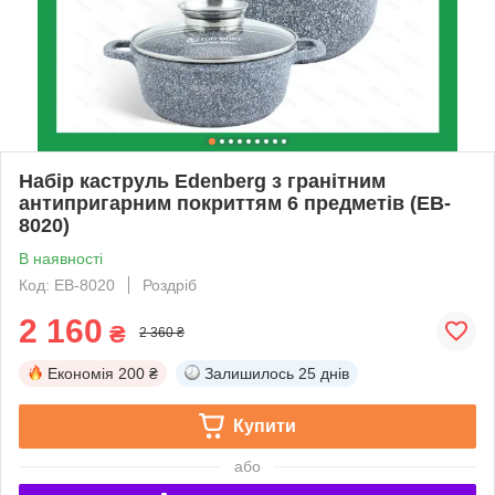
Набір каструль Edenberg з гранітним
антипригарним покриттям 6 предметів (EB-
8020)
В наявності
Код: EB-8020
Роздріб
2 160
₴
2 360 ₴
Економія
200 ₴
Залишилось
25 днів
Купити
або