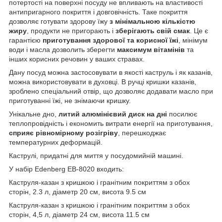
потертості на поверхні посуду не впливають на властивості
антипригарного покриття і довговічність. Таке покриття
дозволяє готувати здорову їжу
з мінімальною кількістю
жиру
, продукти не пригорають і
зберігають свій смак
. Це є
гарантією
приготування здорової та корисної їжі
, мінімум
води і масла дозволить зберегти
максимум вітамінів
та
інших корисних речовин у ваших стравах.
Дану посуд можна застосовувати в якості каструль і як казанів,
можна використовувати в духовці. В ручці кришки казанів,
зроблено спеціальний отвір, що дозволяє додавати масло при
приготуванні їжі, не знімаючи кришку.
Унікальне дно,
литий алюмінієвий диск на дні
посилює
теплопровідність і економить витрати енергії на приготування,
сприяє рівномірному розігріву
, перешкоджає
температурних деформацій.
Каструлі, придатні для миття у посудомийній машині.
У набір Edenberg EB-8020 входить:
Каструля-казан з кришкою і гранітним покриттям з обох
сторін, 2.3 л, діаметр 20 см, висота 9.5 см
Каструля-казан з кришкою і гранітним покриттям з обох
сторін, 4,5 л, діаметр 24 см, висота 11.5 см