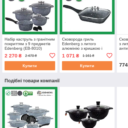
Набір каструль з гранітним
Сковорода гриль
Ско
покриттям з 9 предметів
Edenberg з литого
з ли
Edenberg (EB-8010)
алюмінію з кришкою і
анти
мармуровим
покр
2 270
1 071
₴
₴
2 470 ₴
1 161 ₴
антипригарним покриттям
(EB-
28 см (EB-3310)
774
Купити
Купити
Подібні товари компанії