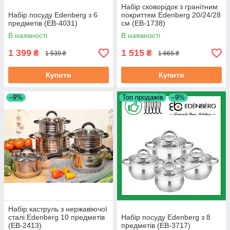
Набір сковорідок з гранітним
Набір посуду Edenberg з 6
покриттям Edenberg 20/24/28
предметів (EB-4031)
см (EB-1738)
В наявності
В наявності
1 399
1 515
₴
₴
1 539 ₴
1 665 ₴
Купити
Купити
–9%
Топ продажів
–9%
Набір каструль з нержавіючої
сталі Edenberg 10 предметів
Набір посуду Edenberg з 8
(EB-2413)
предметів (EB-3717)