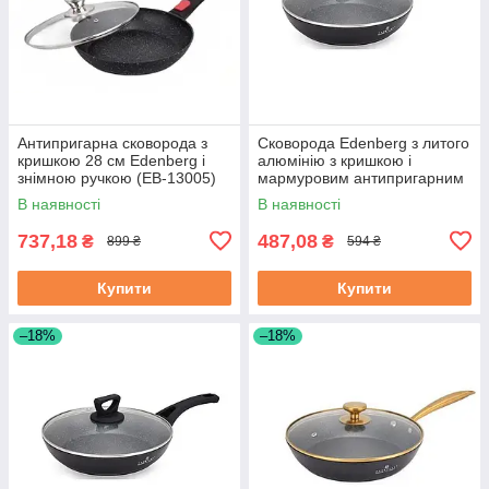
Антипригарна сковорода з
Сковорода Edenberg з литого
кришкою 28 см Edenberg і
алюмінію з кришкою і
знімною ручкою (EB-13005)
мармуровим антипригарним
покриттям 20 см (EB-7452)
В наявності
В наявності
737,18
487,08
₴
₴
899 ₴
594 ₴
Купити
Купити
–18%
–18%