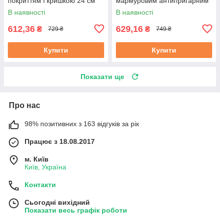
покриттям і кришкою 24 см
мармуровим антипригарним
(EB-7454)
покриттям 26 см (EB-7455)
В наявності
В наявності
612,36
629,16
₴
₴
729 ₴
749 ₴
Купити
Купити
Показати ще
Про нас
98% позитивних з 163 відгуків за рік
Працює з 18.08.2017
м. Київ
Київ, Україна
Контакти
Сьогодні вихідний
Показати весь графік роботи