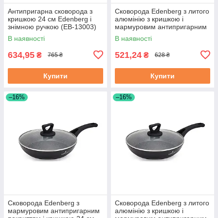
Антипригарна сковорода з
Сковорода Edenberg з литого
кришкою 24 см Edenberg і
алюмінію з кришкою і
знімною ручкою (EB-13003)
мармуровим антипригарним
покриттям 22 см (EB-7453)
В наявності
В наявності
634,95
521,24
₴
₴
765 ₴
628 ₴
Купити
Купити
–16%
–16%
Сковорода Edenberg з
Сковорода Edenberg з литого
мармуровим антипригарним
алюмінію з кришкою і