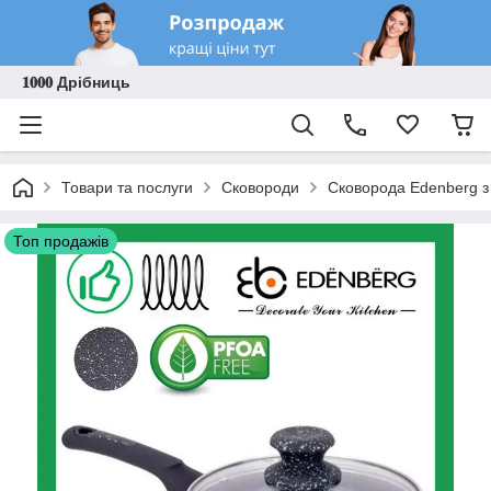
𝟏𝟎𝟎𝟎 Дрібниць
Товари та послуги
Сковороди
Сковорода Edenberg з
Топ продажів