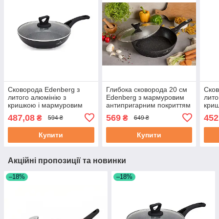
Сковорода Edenberg з
Глибока сковорода 20 см
Сков
литого алюмінію з
Edenberg з мармуровим
лито
кришкою і мармуровим
антипригарним покриттям
криш
антипригарним покриттям
та кришкою (EB-5713)
анти
487,08
569
452
₴
₴
594 ₴
649 ₴
20 см (EB-7452)
18 с
Купити
Купити
Акційні пропозиції та новинки
–18%
–18%