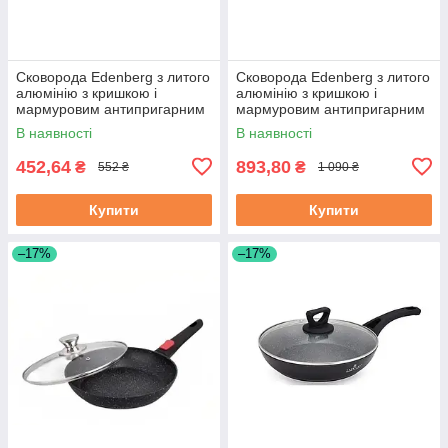
Сковорода Edenberg з литого
Сковорода Edenberg з литого
алюмінію з кришкою і
алюмінію з кришкою і
мармуровим антипригарним
мармуровим антипригарним
покриттям 18 см (EB-7451)
покриттям 28 см (EB-3420)
В наявності
В наявності
452,64
893,80
₴
₴
552 ₴
1 090 ₴
Купити
Купити
–17%
–17%