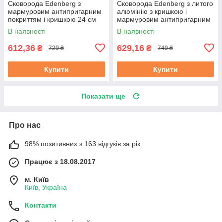
Сковорода Edenberg з
Сковорода Edenberg з литого
мармуровим антипригарним
алюмінію з кришкою і
покриттям і кришкою 24 см
мармуровим антипригарним
(EB-7454)
покриттям 26 см (EB-7455)
В наявності
В наявності
612,36
629,16
₴
₴
729 ₴
749 ₴
Купити
Купити
Показати ще
Про нас
98% позитивних з 163 відгуків за рік
Працює з 18.08.2017
м. Київ
Київ, Україна
Контакти