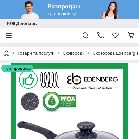
𝟏𝟎𝟎𝟎 Дрібниць
Товари та послуги
Сковороди
Сковорода Edenberg з
Топ продажів