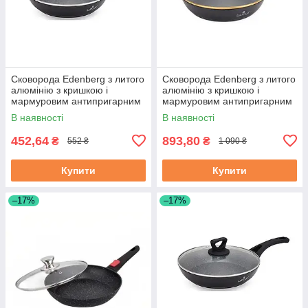
Сковорода Edenberg з литого
Сковорода Edenberg з литого
алюмінію з кришкою і
алюмінію з кришкою і
мармуровим антипригарним
мармуровим антипригарним
покриттям 18 см (EB-7451)
покриттям 28 см (EB-3420)
В наявності
В наявності
452,64
893,80
₴
₴
552 ₴
1 090 ₴
Купити
Купити
–17%
–17%