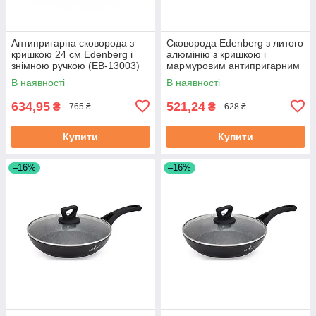
Антипригарна сковорода з
Сковорода Edenberg з литого
кришкою 24 см Edenberg і
алюмінію з кришкою і
знімною ручкою (EB-13003)
мармуровим антипригарним
покриттям 22 см (EB-7453)
В наявності
В наявності
634,95
521,24
₴
₴
765 ₴
628 ₴
Купити
Купити
–16%
–16%