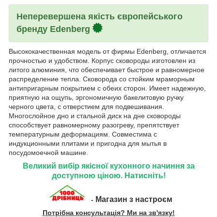
Неперевершена якість європейського
бренду Edenberg
Высококачественная модель от фирмы Edenberg, отличается
прочностью и удобством. Корпус сковороды изготовлен из
литого алюминия, что обеспечивает быстрое и равномерное
распределение тепла. Сковорода со стойким мраморным
антипригарным покрытием с обеих сторон. Имеет надежную,
приятную на ощупь, эргономичную бакелитовую ручку
черного цвета, с отверстием для подвешивания.
Многослойное дно и стальной диск на дне сковороды
способствует равномерному разогреву, препятствует
температурным деформациям. Совместима с
индукционными плитами и пригодна для мытья в
посудомоечной машине.
Великий вибір якісної кухонного начиння за
доступною ціною. Натисніть!
Магазин з настроєм
-
Потрібна консультація? Ми на зв'язку!