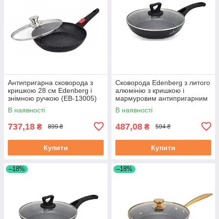
Антипригарна сковорода з
Сковорода Edenberg з литого
кришкою 28 см Edenberg і
алюмінію з кришкою і
знімною ручкою (EB-13005)
мармуровим антипригарним
покриттям 20 см (EB-7452)
В наявності
В наявності
737,18
487,08
₴
₴
899 ₴
594 ₴
Купити
Купити
–18%
–18%