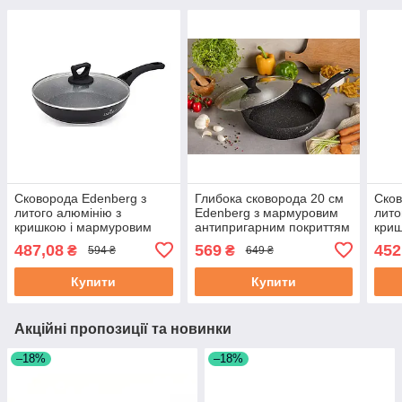
Сковорода Edenberg з
Глибока сковорода 20 см
Сков
литого алюмінію з
Edenberg з мармуровим
лито
кришкою і мармуровим
антипригарним покриттям
криш
антипригарним покриттям
та кришкою (EB-5713)
анти
487,08
569
452
₴
₴
594 ₴
649 ₴
20 см (EB-7452)
18 с
Купити
Купити
Акційні пропозиції та новинки
–18%
–18%