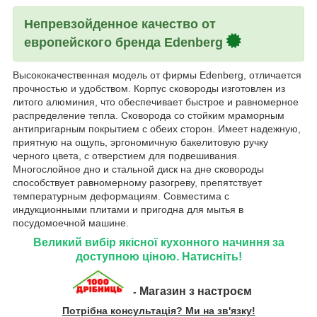
Непревзойденное качество от
европейского бренда Edenberg
Высококачественная модель от фирмы Edenberg, отличается
прочностью и удобством. Корпус сковороды изготовлен из
литого алюминия, что обеспечивает быстрое и равномерное
распределение тепла. Сковорода со стойким мраморным
антипригарным покрытием с обеих сторон. Имеет надежную,
приятную на ощупь, эргономичную бакелитовую ручку
черного цвета, с отверстием для подвешивания.
Многослойное дно и стальной диск на дне сковороды
способствует равномерному разогреву, препятствует
температурным деформациям. Совместима с
индукционными плитами и пригодна для мытья в
посудомоечной машине.
Великий вибір якісної кухонного начиння за
доступною ціною. Натисніть!
Магазин з настроєм
-
Потрібна консультація? Ми на зв'язку!