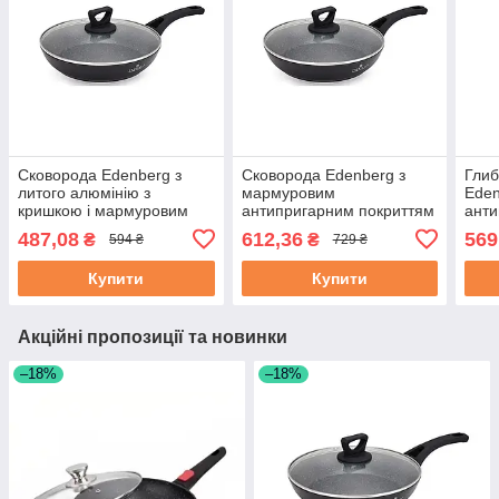
Сковорода Edenberg з
Сковорода Edenberg з
Глиб
литого алюмінію з
мармуровим
Eden
кришкою і мармуровим
антипригарним покриттям
анти
антипригарним покриттям
і кришкою 24 см (EB-7454)
та к
487,08
612,36
569
₴
₴
594 ₴
729 ₴
20 см (EB-7452)
Купити
Купити
Акційні пропозиції та новинки
–18%
–18%