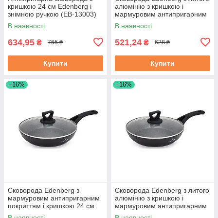
кришкою 24 см Edenberg і
алюмінію з кришкою і
знімною ручкою (EB-13003)
мармуровим антипригарним
покриттям 22 см (EB-7453)
В наявності
В наявності
634,95
521,24
₴
₴
765 ₴
628 ₴
Купити
Купити
–16%
–16%
Сковорода Edenberg з
Сковорода Edenberg з литого
мармуровим антипригарним
алюмінію з кришкою і
покриттям і кришкою 24 см
мармуровим антипригарним
(EB-7454)
покриттям 26 см (EB-7455)
В наявності
В наявності