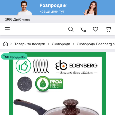
𝟏𝟎𝟎𝟎 Дрібниць
Товари та послуги
Сковороди
Сковорода Edenberg з
Топ продажів