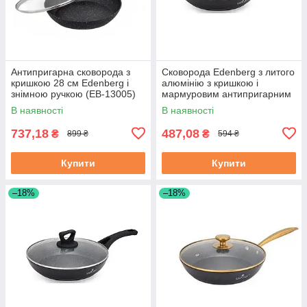
Антипригарна сковорода з
Сковорода Edenberg з литого
кришкою 28 см Edenberg і
алюмінію з кришкою і
знімною ручкою (EB-13005)
мармуровим антипригарним
покриттям 20 см (EB-7452)
В наявності
В наявності
737,18
487,08
₴
₴
899 ₴
594 ₴
Купити
Купити
–18%
–18%