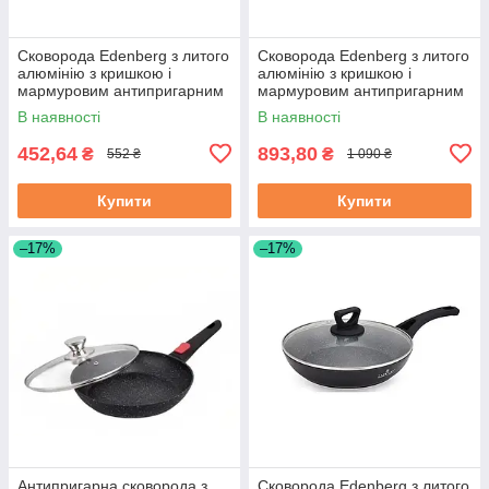
Сковорода Edenberg з литого
Сковорода Edenberg з литого
алюмінію з кришкою і
алюмінію з кришкою і
мармуровим антипригарним
мармуровим антипригарним
покриттям 18 см (EB-7451)
покриттям 28 см (EB-3420)
В наявності
В наявності
452,64
893,80
₴
₴
552 ₴
1 090 ₴
Купити
Купити
–17%
–17%
Антипригарна сковорода з
Сковорода Edenberg з литого